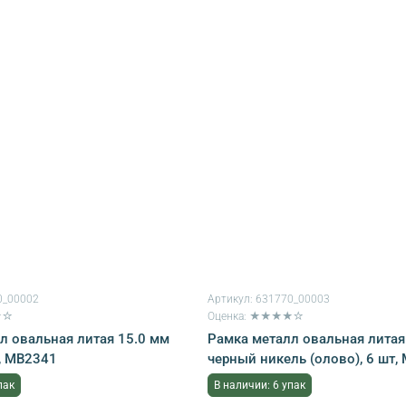
0_00002
Артикул:
631770_00003
★☆
Оценка: ★★★★☆
л овальная литая 15.0 мм
Рамка металл овальная литая
т, MB2341
черный никель (олово), 6 шт,
пак
В наличии: 6 упак