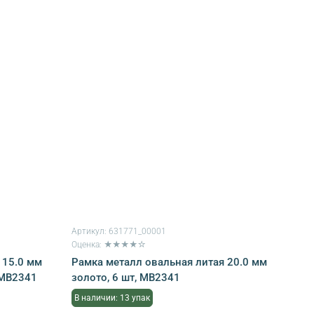
Артикул:
631771_00001
Оценка: ★★★★☆
 15.0 мм
Рамка металл овальная литая 20.0 мм
 MB2341
золото, 6 шт, MB2341
В наличии: 13 упак