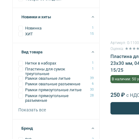
Новинки и хиты
Новинка
1
ХИТ
15
Артикул:
G-110
Оценка: ★★★
Вид товара
Пластина дл
23х30 мм, 0
Нитки в наборах
1
Пластины для сумок
1
15/25
треугольные
Рамки овальные литые
39
В наличии: 50 
Рамки овальные разъемные
6
Рамки прямоугольные литые
30
250 ₽
с НД
Рамки прямоугольные
28
разъемные
Показать все
Бренд