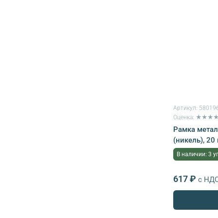
Артикул:
58019
Оценка: ★★★
Рамка метал
(никель), 20
В наличии: 3 у
617 ₽
с НД