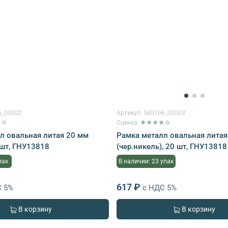
6_00002
Артикул:
580196_00003
★☆
Оценка: ★★★★☆
л овальная литая 20 мм
Рамка металл овальная литая
 шт, ГНУ13818
(чер.никель), 20 шт, ГНУ13818
пак
В наличии: 23 упак
617 ₽
С 5%
с НДС 5%
В корзину
В корзину