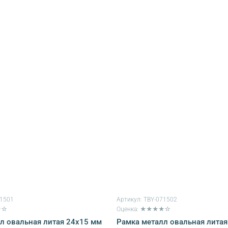
71501
Артикул:
TBY-071502
★☆
Оценка: ★★★★☆
л овальная литая 24х15 мм
Рамка металл овальная литая