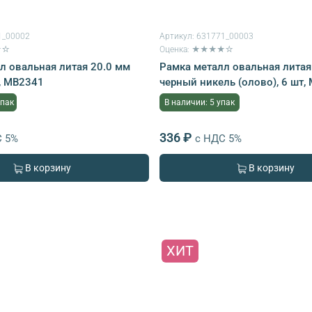
1_00002
Артикул:
631771_00003
★☆
Оценка: ★★★★☆
л овальная литая 20.0 мм
Рамка металл овальная литая
т, MB2341
черный никель (олово), 6 шт,
упак
В наличии: 5 упак
336 ₽
С 5%
с НДС 5%
В корзину
В корзину
ХИТ