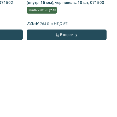
 071502
(внутр. 15 мм), чер.никель, 10 шт, 071503
В наличии: 90 упак
726 ₽
с НДС 5%
764 ₽
В корзину