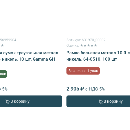
056959904
Артикул:
631970_00002
★★
Оценка: ★★★★★
я сумок треугольная металл
Рамка бельевая металл 10.0 м
4 никель, 10 шт, Gamma GH
никель, 64-0510, 100 шт
В наличии: 1 упак
упак
2 905 ₽
С 5%
с НДС 5%
В корзину
В корзину