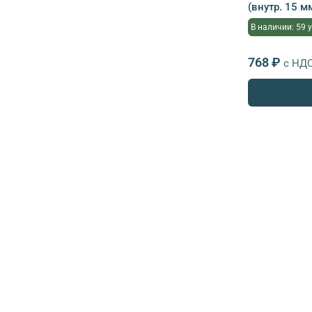
(внутр. 15 м
В наличии: 59 
768 ₽
с НД