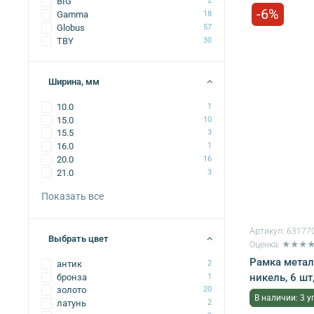
BIG
2
-6%
Gamma
18
Globus
57
TBY
30
Ширина, мм
10.0
1
15.0
10
15.5
3
16.0
1
20.0
16
21.0
3
Показать все
Артикул:
63177
Выбрать цвет
Оценка: ★★★
Рамка метал
антик
2
никель, 6 ш
бронза
1
золото
20
В наличии: 3 у
латунь
2