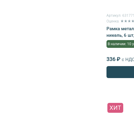
Артикул:
63177
Оценка: ★★★
Рамка метал
никель, 6 ш
В наличии: 10 
336 ₽
с НД
ХИТ