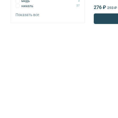
медь
3
никель
37
276 ₽
293 ₽
Показать все