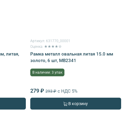
Артикул:
631770_00001
Оценка: ★★★★☆
м, литая,
Рамка металл овальная литая 15.0 мм
золото, 6 шт, MB2341
В наличии: 3 упак
279 ₽
с НДС 5%
293 ₽
В корзину