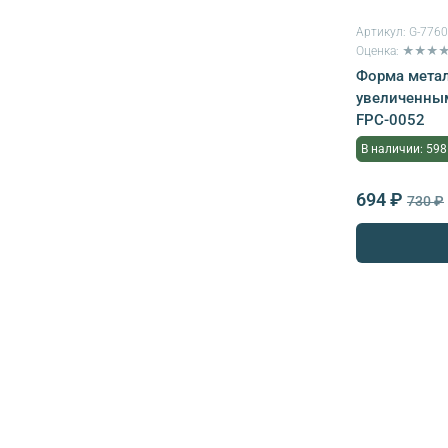
Артикул:
G-776
Оценка: ★★★
Форма метал
увеличенным
FPC-0052
В наличии: 598
694 ₽
730 ₽