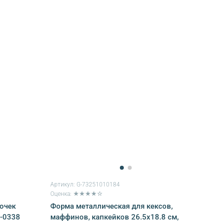
Артикул:
G-73251010184
Оценка: ★★★★☆
очек
Форма металлическая для кексов,
F-0338
маффинов, капкейков 26.5х18.8 см,