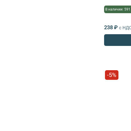
В наличии: 591
238 ₽
с НД
-5%