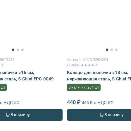
78672534
Артикул:
G-77578984304
★☆
Оценка: ★★★★☆
выпечки ⌀16 см,
Кольцо для выпечки ⌀18 см,
 сталь, S-Chief FPC-0049
нержавеющая сталь, S-Chief 
 шт
В наличии: 204 шт
440 ₽
с НДС 5%
с НДС 5%
463 ₽
В корзину
В корзину