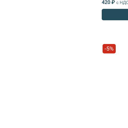
420 ₽
с НД
-5%