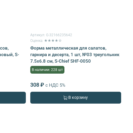
Артикул:
G-32166235642
Оценка: ★★★★☆
сов,
Форма металлическая для салатов,
зовый, S-
гарнира и десерта, 1 шт, №03 треугольник
7.5x6.8 см, S-Chief SHF-0050
В наличии: 228 шт
308 ₽
с НДС 5%
В корзину