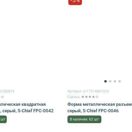
-5%
50780874
Артикул:
G-77574847024
★☆
Оценка: ★★★★☆
лическая квадратная
Форма металлическая разъемн
, серый, S-Chief FPC-0042
серый, S-Chief FPC-0046
 шт
В наличии: 62 шт