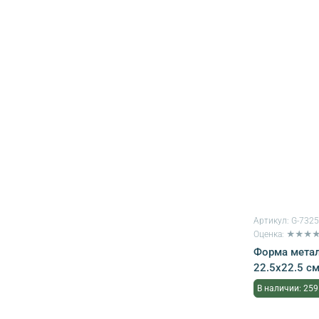
Артикул:
G-732
Оценка: ★★★
Форма метал
22.5х22.5 см
В наличии: 259