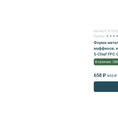
Артикул:
G-732
Оценка: ★★★
Форма метал
маффинов, к
S-Chief FPC-
В наличии: 188
658 ₽
692 ₽