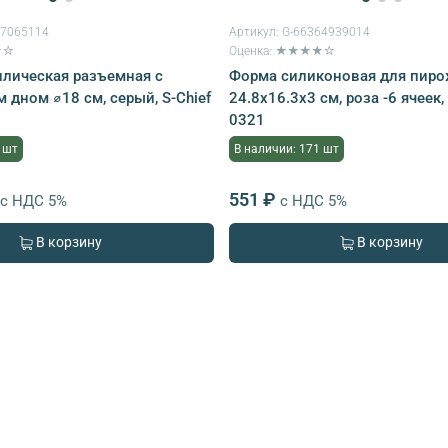
07065114
Артикул:
G-66364939014
★☆
Оценка: ★★★★☆
лическая разъемная с
Форма силиконовая для пир
 дном ⌀18 см, серый, S-Chief
24.8х16.3х3 см, роза -6 ячеек,
0321
 шт
В наличии: 171 шт
551 ₽
с НДС 5%
с НДС 5%
В корзину
В корзину