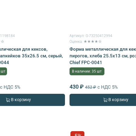
51198184
Артикул:
G-73250412994
★☆
Оценка: ★★★★☆
лическая для кексов,
Форма металлическая для кек
апкейков 35х26.5 см, серый,
пирогов, хлеба 25.5x13 см, ро
0044
Chief FPC-0041
 шт
В наличии: 35 шт
430 ₽
с НДС 5%
с НДС 5%
452 ₽
В корзину
В корзину