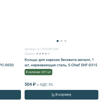
Артикул:
G-77605987094
Оценка: ★★★★☆
Кольцо для нарезки бисквита металл, 1
FPC-0050
шт, нержавеющая сталь, S-Chief SHF-0315
В наличии: 697 шт
504 ₽
с НДС 5%
В корзину