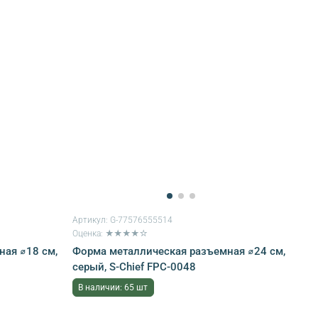
Артикул:
G-77576555514
Оценка: ★★★★☆
ая ⌀18 см,
Форма металлическая разъемная ⌀24 см,
серый, S-Chief FPC-0048
В наличии: 65 шт