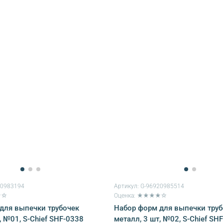
20983194
Артикул:
G-96920985514
★☆
Оценка: ★★★★☆
для выпечки трубочек
Набор форм для выпечки труб
, №01, S-Chief SHF-0338
металл, 3 шт, №02, S-Chief SH