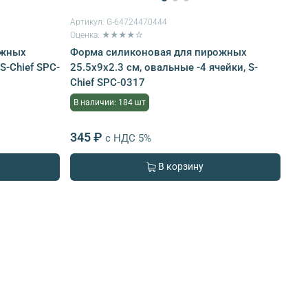
Артикул:
G-64724470444
Оценка: ★★★★☆
ожных
Форма силиконовая для пирожных
 S-Chief SPC-
25.5х9х2.3 см, овальные -4 ячейки, S-
Chief SPC-0317
В наличии: 184 шт
345 ₽
с НДС 5%
В корзину