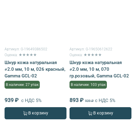
Артикул:
G-19649386502
Артикул:
G-19650612622
Оценка: ★★★★★
Оценка: ★★★★★
Шнур кожа натуральная
Шнур кожа натуральная
⌀2.0 мм, 10 м, 026 красный,
⌀2.0 мм, 10 м, 070
Gamma GCL-02
гр.розовый, Gamma GCL-02
В наличии: 27 упак
В наличии: 103 упак
939 ₽
893 ₽
с НДС 5%
с НДС 5%
939 ₽
В корзину
В корзину