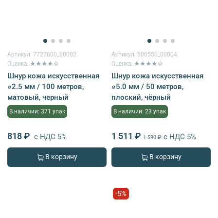
Артикул:
7727600_00002
Артикул:
500550_00004
Оценка: ★★★★☆
Оценка: ★★★★☆
Шнур кожа искусственная
Шнур кожа искусственная
⌀2.5 мм / 100 метров,
⌀5.0 мм / 50 метров,
матовый, черный
плоский, чёрный
В наличии: 371 упак
В наличии: 23 упак
818 ₽
1 511 ₽
с НДС 5%
с НДС 5%
1 590 ₽
В корзину
В корзину
-5%