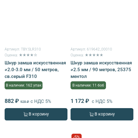
Артикул:
TBY.SLR310
Артикул:
619642_00010
Оценка: ★★★★☆
Оценка: ★★★★★
Шнур замша искусственная
Шнур замша искусственная
⌀2.0-3.0 мм / 50 метров,
⌀2.5 мм / 90 метров, 25375
св.серый F310
ментол
В наличии: 162 упак
В наличии: 11 боб
882 ₽
1 172 ₽
с НДС 5%
с НДС 5%
928 ₽
В корзину
В корзину
-5%