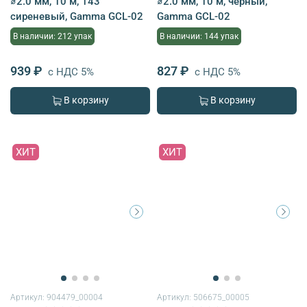
⌀2.0 мм, 10 м, 143
⌀2.0 мм, 10 м, черный,
сиреневый, Gamma GCL-02
Gamma GCL-02
В наличии: 212 упак
В наличии: 144 упак
939 ₽
827 ₽
с НДС 5%
с НДС 5%
В корзину
В корзину
ХИТ
ХИТ
Артикул:
904479_00004
Артикул:
506675_00005