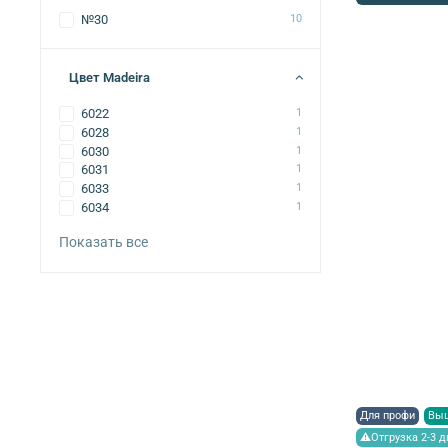
№30
10
Цвет Madeira
6022
1
6028
1
6030
1
6031
1
6033
1
6034
1
Показать все
Для профи
Вы
⚠Отгрузка 2-3 д