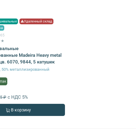
шивальные
⚠Удаленный склад
ня
565
★★
вальные
ванные Madeira Heavy metal
цв. 6070, 9844, 5 катушек
р, 50% металлизированный
упак
с НДС 5%
95 ₽
В корзину