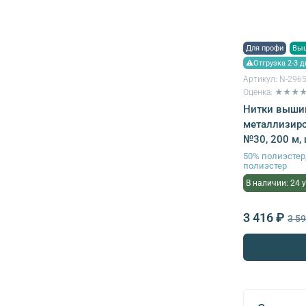
Для профи
Вы
⚠Отгрузка 2-3 д
Артикул:
N-296
Оценка: ★★★
Нитки выши
металлизиро
№30, 200 м, 
50% полиэсте
полиэстер
В наличии: 24 
3 416 ₽
3 5