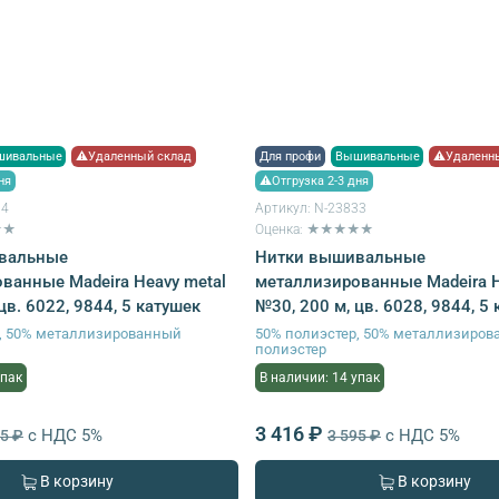
шивальные
⚠Удаленный склад
Для профи
Вышивальные
⚠Удаленны
ня
⚠Отгрузка 2-3 дня
34
Артикул:
N-23833
★★
Оценка: ★★★★★
вальные
Нитки вышивальные
ванные Madeira Heavy metal
металлизированные Madeira H
цв. 6022, 9844, 5 катушек
№30, 200 м, цв. 6028, 9844, 5
р, 50% металлизированный
50% полиэстер, 50% металлизиро
полиэстер
упак
В наличии: 14 упак
3 416 ₽
с НДС 5%
с НДС 5%
95 ₽
3 595 ₽
В корзину
В корзину