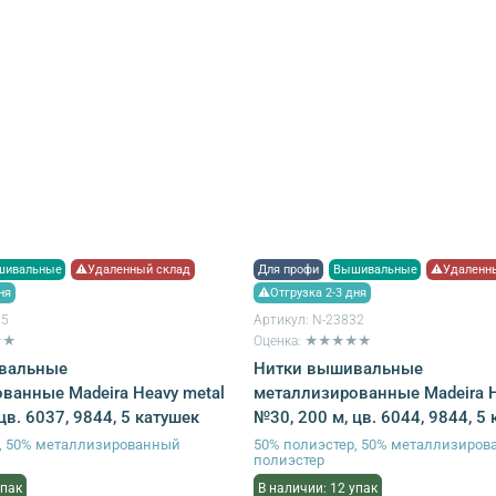
шивальные
⚠Удаленный склад
Для профи
Вышивальные
⚠Удаленны
ня
⚠Отгрузка 2-3 дня
35
Артикул:
N-23832
★★
Оценка: ★★★★★
вальные
Нитки вышивальные
ванные Madeira Heavy metal
металлизированные Madeira H
цв. 6037, 9844, 5 катушек
№30, 200 м, цв. 6044, 9844, 5
р, 50% металлизированный
50% полиэстер, 50% металлизиро
полиэстер
упак
В наличии: 12 упак