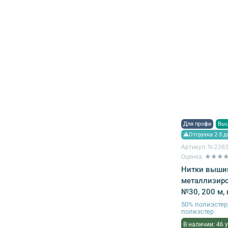
Для профи
Вы
⚠Отгрузка 2-3 д
Артикул:
N-238
Оценка: ★★★
Нитки выши
металлизиро
№30, 200 м, 
50% полиэсте
полиэстер
В наличии: 46 