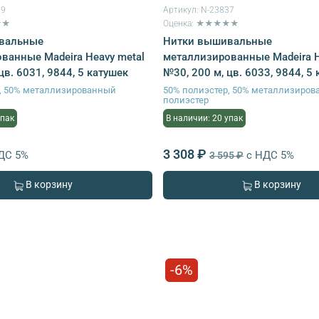
39
Артикул:
N-23837
★★
Оценка: ★★★★★
вальные
Нитки вышивальные
ванные Madeira Heavy metal
металлизированные Madeira H
цв. 6031, 9844, 5 катушек
№30, 200 м, цв. 6033, 9844, 5
р, 50% металлизированный
50% полиэстер, 50% металлизиро
полиэстер
упак
В наличии: 20 упак
3 308 ₽
ДС 5%
с НДС 5%
3 595 ₽
В корзину
В корзину
-6%