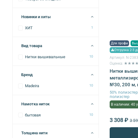
Новинки и хиты
ХИТ
1
Для профи
Вы
Вид товара
⚠Отгрузка 2-3 д
Нитки вышивальные
10
Артикул:
N-238
Оценка: ★★★
Нитки выши
Бренд
металлизиро
№30, 200 м, 
Madeira
10
50% полиэсте
полиэстер
Намотка ниток
В наличии: 40 
бытовая
10
3 308 ₽
3 5
Толщина нити