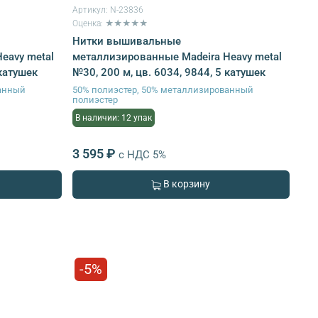
Артикул:
N-23836
Оценка: ★★★★★
Нитки вышивальные
eavy metal
металлизированные Madeira Heavy metal
 катушек
№30, 200 м, цв. 6034, 9844, 5 катушек
ванный
50% полиэстер, 50% металлизированный
полиэстер
В наличии: 12 упак
3 595 ₽
с НДС 5%
В корзину
-5%