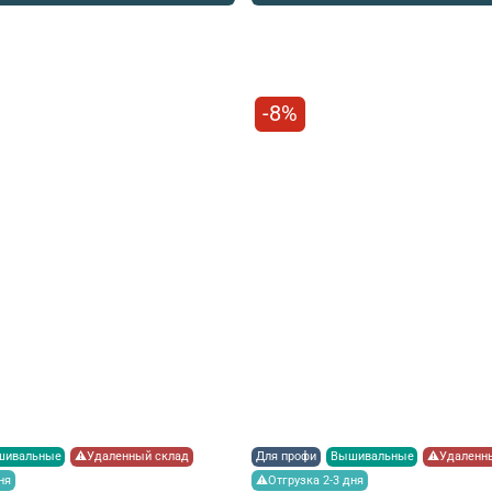
-8%
шивальные
⚠Удаленный склад
Для профи
Вышивальные
⚠Удаленны
ня
⚠Отгрузка 2-3 дня