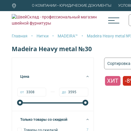
О КОМПАНИИ • ЮРИДИЧЕСКИЕ ДОКУМЕНТЫ
УСЛОВ
Главная
Нитки
MADEIRA™
Madeira Heavy metal №
Madeira Heavy metal №30
Цена
ХИТ
-8
—
от
до
Только товары со скидкой
Товары со скидкой
7