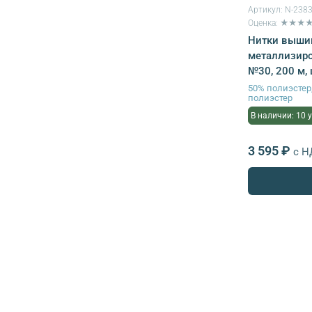
Артикул:
N-238
Оценка: ★★★
Нитки выши
металлизиро
№30, 200 м, 
50% полиэсте
полиэстер
В наличии: 10 
3 595 ₽
с Н