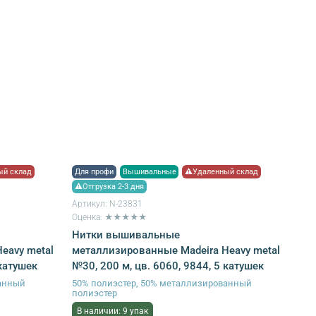
й склад
Для профи
Вышивальные
⚠Удаленный склад
⚠Отгрузка 2-3 дня
Артикул:
N-23831
Оценка: ★★★★★
Нитки вышивальные
eavy metal
металлизированные Madeira Heavy metal
 катушек
№30, 200 м, цв. 6060, 9844, 5 катушек
ванный
50% полиэстер, 50% металлизированный
полиэстер
В наличии: 9 упак