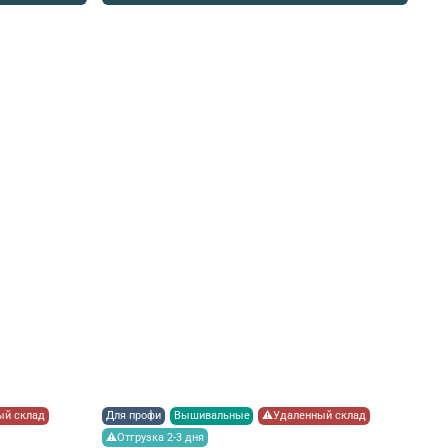
й склад
Для профи
Вышивальные
⚠Удаленный склад
⚠Отгрузка 2-3 дня