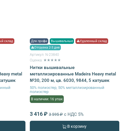
й склад
Для профи
Вышивальные
⚠Удаленный склад
⚠Отгрузка 2-3 дня
Артикул:
N-23840
Оценка: ★★★★★
Нитки вышивальные
eavy metal
металлизированные Madeira Heavy metal
 катушек
№30, 200 м, цв. 6030, 9844, 5 катушек
ванный
50% полиэстер, 50% металлизированный
полиэстер
В наличии: 16 упак
3 416 ₽
с НДС 5%
3 595 ₽
В корзину