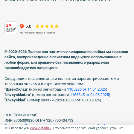
ЗА
ЧЕСТНЫЙ
БИЗНЕС
© 2020-2026 Полное или частичное копирование любых материалов
сайта, воспроизведение в печатном виде
и/или использование в
любой форме, цитирование без письменного разрешения
правообладателя запрещено.
Следующие товарные знаки являются зарегистрированными
товарным знаками и охраняются законом:
"ШвейСклад"
(номер регистрации
1105285 от 14.04.2025
)
"shveуsklad.ru"
(номер регистрации
1165845 от 04.08.2025
)
"shveysklad"
(номер заявки 2025816383 от 18.10.2025)
ООО "ШвейСклад"
ИНН 9706009820 ОГРН 1207700404713
Включен в Реестр операторов, осуществляющих обработку
Мы используем
cookie-файлы
. Это помогает сделать сайт удобнее, улучшить
персональных данных Роскомнадзора рег. № 77-23-150255, Приказ