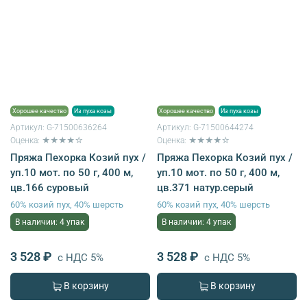
Хорошее качество
Из пуха козы
Хорошее качество
Из пуха козы
Артикул:
G-71500636264
Артикул:
G-71500644274
Оценка: ★★★★☆
Оценка: ★★★★☆
Пряжа Пехорка Козий пух /
Пряжа Пехорка Козий пух /
уп.10 мот. по 50 г, 400 м,
уп.10 мот. по 50 г, 400 м,
цв.166 суровый
цв.371 натур.серый
60% козий пух, 40% шерсть
60% козий пух, 40% шерсть
В наличии: 4 упак
В наличии: 4 упак
3 528 ₽
3 528 ₽
с НДС 5%
с НДС 5%
В корзину
В корзину