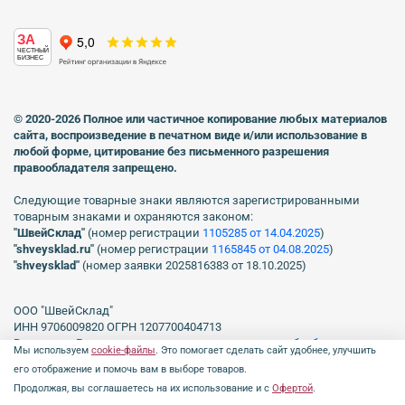
ЗА
ЧЕСТНЫЙ
БИЗНЕС
© 2020-2026 Полное или частичное копирование любых материалов
сайта, воспроизведение в печатном виде
и/или использование в
любой форме, цитирование без письменного разрешения
правообладателя запрещено.
Следующие товарные знаки являются зарегистрированными
товарным знаками и охраняются законом:
"ШвейСклад"
(номер регистрации
1105285 от 14.04.2025
)
"shveуsklad.ru"
(номер регистрации
1165845 от 04.08.2025
)
"shveysklad"
(номер заявки 2025816383 от 18.10.2025)
ООО "ШвейСклад"
ИНН 9706009820 ОГРН 1207700404713
Включен в Реестр операторов, осуществляющих обработку
Мы используем
cookie-файлы
. Это помогает сделать сайт удобнее, улучшить
персональных данных Роскомнадзора рег. № 77-23-150255, Приказ
его отображение и помочь вам в выборе товаров.
№231 от 16.06.2023.
Продолжая, вы соглашаетесь на их использование и с
Офертой
.