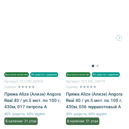
Высокое качество
Из шерсти с акрилом
Высокое качество
Из шерсти с акрилом
Артикул:
551390_00003
Артикул:
551390_00079
Оценка: ★★★★★
Оценка: ★★★★★
Пряжа Alize (Ализе) Angora
Пряжа Alize (Ализе) Angora
Real 40 / уп.5 мот. по 100 г,
Real 40 / уп.5 мот. по 100 г,
430м, 017 петроль A
430м, 036 терракотовый A
40% шерсть, 60% акрил
40% шерсть, 60% акрил
В наличии: 31 упак
В наличии: 51 упак