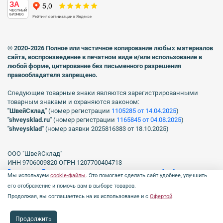
ЗА
ЧЕСТНЫЙ
БИЗНЕС
© 2020-2026 Полное или частичное копирование любых материалов
сайта, воспроизведение в печатном виде
и/или использование в
любой форме, цитирование без письменного разрешения
правообладателя запрещено.
Следующие товарные знаки являются зарегистрированными
товарным знаками и охраняются законом:
"ШвейСклад"
(номер регистрации
1105285 от 14.04.2025
)
"shveуsklad.ru"
(номер регистрации
1165845 от 04.08.2025
)
"shveysklad"
(номер заявки 2025816383 от 18.10.2025)
ООО "ШвейСклад"
ИНН 9706009820 ОГРН 1207700404713
Включен в Реестр операторов, осуществляющих обработку
Мы используем
cookie-файлы
. Это помогает сделать сайт удобнее, улучшить
персональных данных Роскомнадзора рег. № 77-23-150255, Приказ
его отображение и помочь вам в выборе товаров.
№231 от 16.06.2023.
Продолжая, вы соглашаетесь на их использование и с
Офертой
.
Продолжить