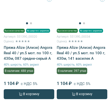
Высокое качество
Из шерсти с акрилом
Высокое качество
Из шерсти с акрилом
Артикул:
551390_00020
Артикул:
551390_00034
Оценка: ★★★★★
Оценка: ★★★★★
Пряжа Alize (Ализе) Angora
Пряжа Alize (Ализе) Angora
Real 40 / уп.5 мот. по 100 г,
Real 40 / уп.5 мот. по 100 г,
430м, 087 средне-серый A
430м, 141 василек A
40% шерсть, 60% акрил
40% шерсть, 60% акрил
В наличии: 488 упак
В наличии: 397 упак
1 104 ₽
1 104 ₽
с НДС 5%
с НДС 5%
В корзину
В корзину