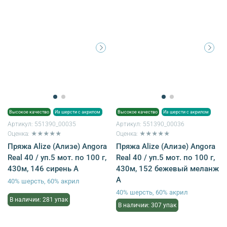
Высокое качество
Из шерсти с акрилом
Высокое качество
Из шерсти с акрилом
Артикул:
551390_00035
Артикул:
551390_00036
Оценка: ★★★★★
Оценка: ★★★★★
Пряжа Alize (Ализе) Angora
Пряжа Alize (Ализе) Angora
Real 40 / уп.5 мот. по 100 г,
Real 40 / уп.5 мот. по 100 г,
430м, 146 сирень A
430м, 152 бежевый меланж
А
40% шерсть, 60% акрил
40% шерсть, 60% акрил
В наличии: 281 упак
В наличии: 307 упак