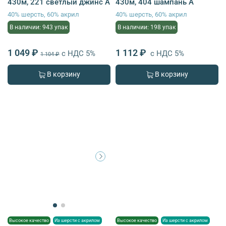
430м, 221 светлый джинс А
430м, 404 шампань A
40% шерсть, 60% акрил
40% шерсть, 60% акрил
В наличии: 943 упак
В наличии: 198 упак
1 049 ₽
1 112 ₽
с НДС 5%
с НДС 5%
1 104 ₽
В корзину
В корзину
Высокое качество
Из шерсти с акрилом
Высокое качество
Из шерсти с акрилом