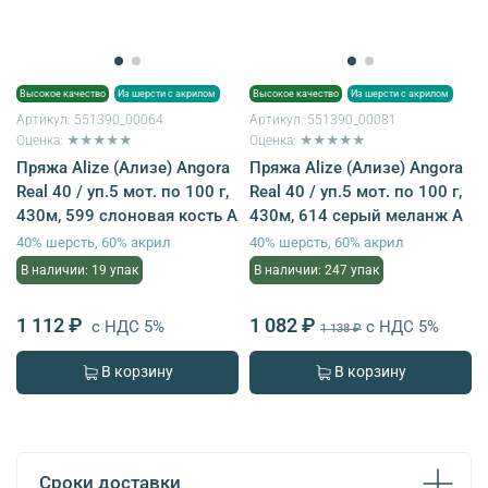
Высокое качество
Из шерсти с акрилом
Высокое качество
Из шерсти с акрилом
Артикул:
551390_00064
Артикул:
551390_00081
Оценка: ★★★★★
Оценка: ★★★★★
Пряжа Alize (Ализе) Angora
Пряжа Alize (Ализе) Angora
Real 40 / уп.5 мот. по 100 г,
Real 40 / уп.5 мот. по 100 г,
430м, 599 слоновая кость A
430м, 614 серый меланж A
40% шерсть, 60% акрил
40% шерсть, 60% акрил
В наличии: 19 упак
В наличии: 247 упак
1 112 ₽
1 082 ₽
с НДС 5%
с НДС 5%
1 138 ₽
В корзину
В корзину
Сроки доставки