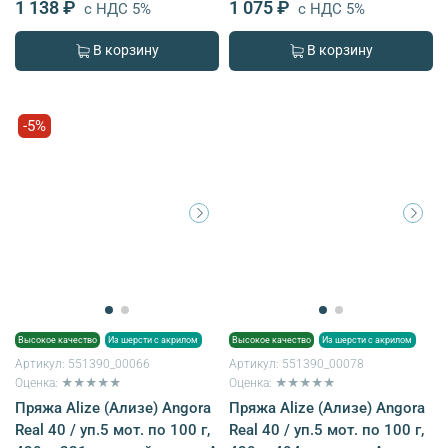
1 138 ₽
1 075 ₽
с НДС 5%
с НДС 5%
В корзину
В корзину
-5%
Высокое качество
Из шерсти с акрилом
Высокое качество
Из шерсти с акрилом
Артикул:
551390_00066
Артикул:
551390_00078
Оценка: ★★★★★
Оценка: ★★★★★
Пряжа Alize (Ализе) Angora
Пряжа Alize (Ализе) Angora
Real 40 / уп.5 мот. по 100 г,
Real 40 / уп.5 мот. по 100 г,