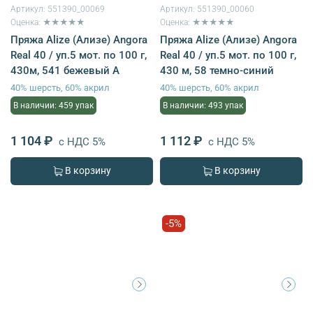
Артикул:
551390_00069
Артикул:
551390_00060
Оценка: ★★★★★
Оценка: ★★★★★
Пряжа Alize (Ализе) Angora
Пряжа Alize (Ализе) Angora
Real 40 / уп.5 мот. по 100 г,
Real 40 / уп.5 мот. по 100 г,
430м, 541 бежевый A
430 м, 58 темно-синий
40% шерсть, 60% акрил
40% шерсть, 60% акрил
В наличии: 459 упак
В наличии: 493 упак
1 104 ₽
1 112 ₽
с НДС 5%
с НДС 5%
В корзину
В корзину
-5%