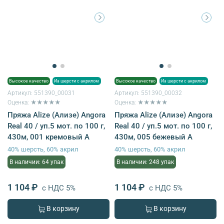
Высокое качество
Из шерсти с акрилом
Высокое качество
Из шерсти с акрилом
Артикул:
551390_00031
Артикул:
551390_00032
Оценка: ★★★★★
Оценка: ★★★★★
Пряжа Alize (Ализе) Angora
Пряжа Alize (Ализе) Angora
Real 40 / уп.5 мот. по 100 г,
Real 40 / уп.5 мот. по 100 г,
430м, 001 кремовый A
430м, 005 бежевый A
40% шерсть, 60% акрил
40% шерсть, 60% акрил
В наличии: 64 упак
В наличии: 248 упак
1 104 ₽
1 104 ₽
с НДС 5%
с НДС 5%
В корзину
В корзину