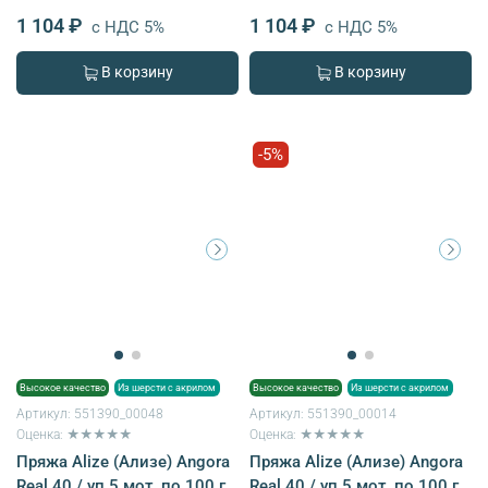
1 104 ₽
1 104 ₽
с НДС 5%
с НДС 5%
В корзину
В корзину
-5%
Высокое качество
Из шерсти с акрилом
Высокое качество
Из шерсти с акрилом
Артикул:
551390_00048
Артикул:
551390_00014
Оценка: ★★★★★
Оценка: ★★★★★
Пряжа Alize (Ализе) Angora
Пряжа Alize (Ализе) Angora
Real 40 / уп.5 мот. по 100 г,
Real 40 / уп.5 мот. по 100 г,