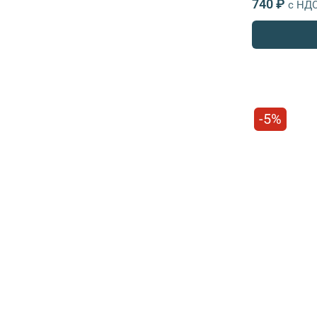
740 ₽
с НД
-5%