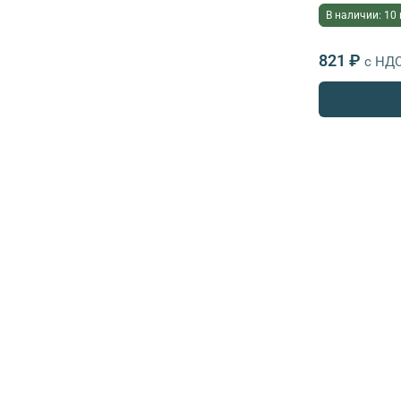
В наличии: 10
821 ₽
с НД