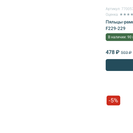
Артикул:
77005
Оценка: ★★★
Пяльцы-рамк
F229-229
В наличии: 90
478 ₽
503 ₽
-5%