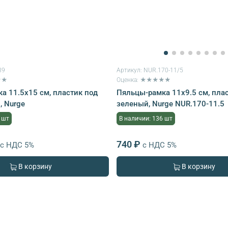
39
Артикул:
NUR.170-11/5
★★
Оценка: ★★★★★
а 11.5х15 см, пластик под
Пяльцы-рамка 11х9.5 см, плас
, Nurge
зеленый, Nurge NUR.170-11.5
 шт
В наличии: 136 шт
740 ₽
с НДС 5%
с НДС 5%
В корзину
В корзину