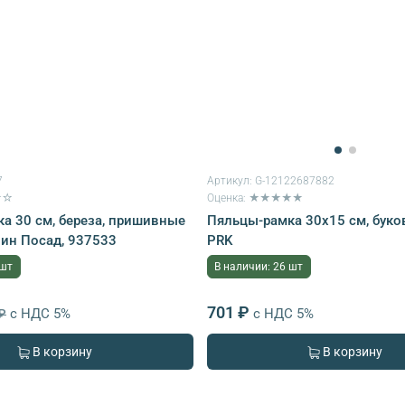
7
Артикул:
G-12122687882
★☆
Оценка: ★★★★★
а 30 см, береза, пришивные
Пяльцы-рамка 30х15 см, бук
нин Посад, 937533
PRK
 шт
В наличии: 26 шт
701 ₽
с НДС 5%
с НДС 5%
 ₽
В корзину
В корзину