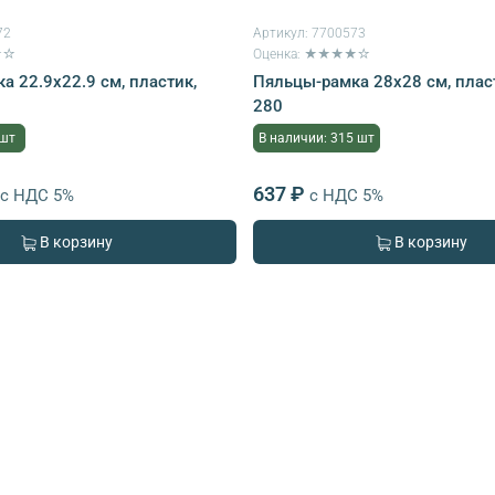
72
Артикул:
7700573
★☆
Оценка: ★★★★☆
а 22.9х22.9 см, пластик,
Пяльцы-рамка 28х28 см, пласт
280
 шт
В наличии: 315 шт
637 ₽
с НДС 5%
с НДС 5%
В корзину
В корзину