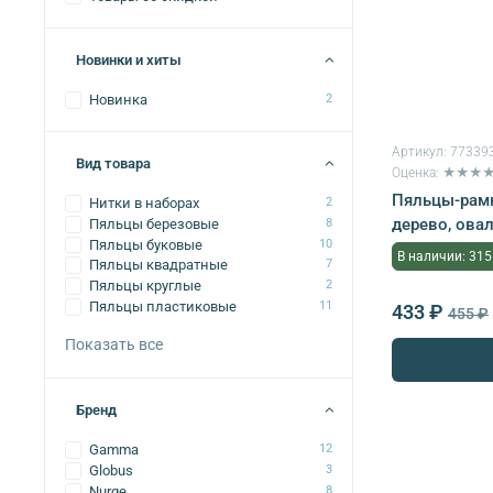
Новинки и хиты
Новинка
2
Артикул:
77339
Вид товара
Оценка: ★★★
Пяльцы-рамк
Нитки в наборах
2
дерево, овал
Пяльцы березовые
8
Пяльцы буковые
10
В наличии: 315
Пяльцы квадратные
7
Пяльцы круглые
2
Пяльцы пластиковые
11
433 ₽
455 ₽
Показать все
Бренд
Gamma
12
Globus
3
Nurge
8