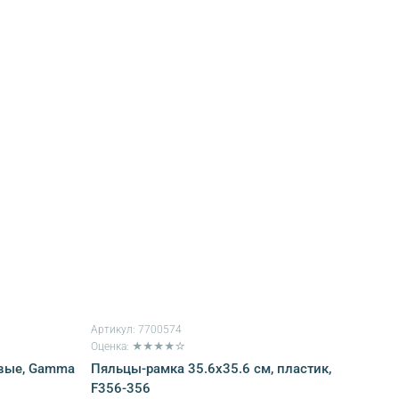
Артикул:
7700574
Оценка: ★★★★☆
овые, Gamma
Пяльцы-рамка 35.6х35.6 см, пластик,
F356-356