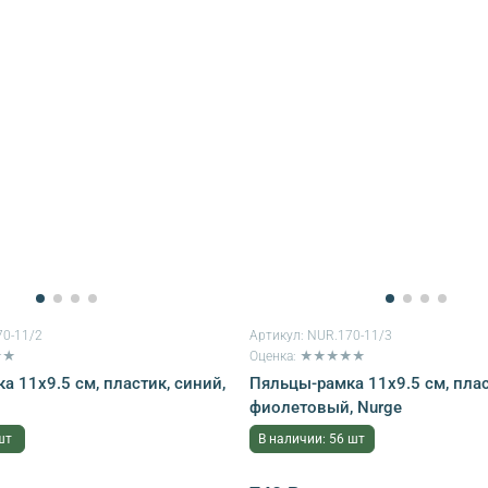
0-11/2
Артикул:
NUR.170-11/3
★★
Оценка: ★★★★★
 11х9.5 см, пластик, синий,
Пяльцы-рамка 11х9.5 см, плас
фиолетовый, Nurge
шт
В наличии: 56 шт