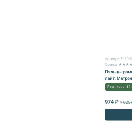
Артикул:
63190
Оценка: ★★★
Пяльцы-рамк
лайт, Матре
В наличии: 12
974 ₽
1 025