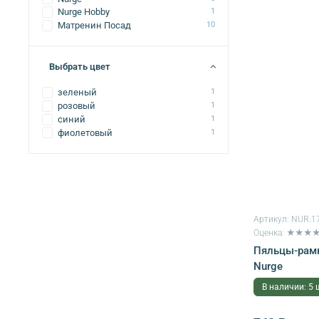
Nurge Hobby
1
Матренин Посад
10
Выбрать цвет
зеленый
1
розовый
1
синий
1
фиолетовый
1
Артикул:
NUR.17
Оценка: ★★★
Пяльцы-рамка
Nurge
В наличии: 5 