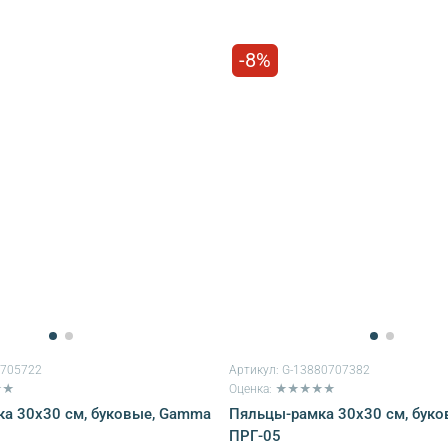
-8%
6705722
Артикул:
G-13880707382
★★
Оценка: ★★★★★
а 30х30 см, буковые, Gamma
Пяльцы-рамка 30х30 см, бук
ПРГ-05