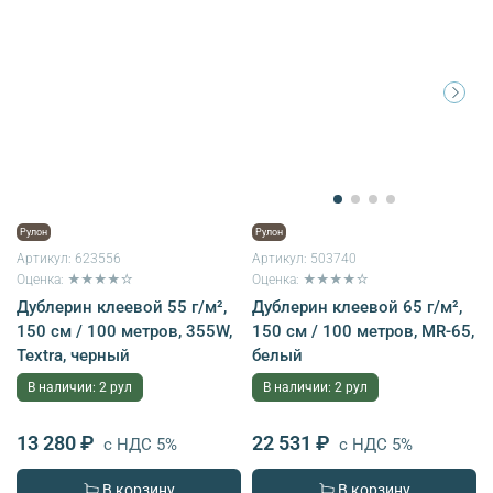
Рулон
Рулон
Артикул:
623556
Артикул:
503740
Оценка: ★★★★☆
Оценка: ★★★★☆
Дублерин клеевой 55 г/м²,
Дублерин клеевой 65 г/м²,
150 см / 100 метров, 355W,
150 см / 100 метров, MR-65,
Textra, черный
белый
В наличии: 2 рул
В наличии: 2 рул
13 280 ₽
22 531 ₽
с НДС 5%
с НДС 5%
В корзину
В корзину