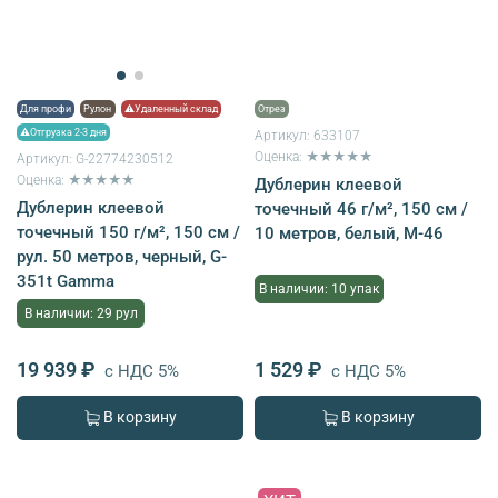
Для профи
Рулон
⚠Удаленный склад
Отрез
⚠Отгрузка 2-3 дня
Артикул:
633107
Оценка: ★★★★★
Артикул:
G-22774230512
Оценка: ★★★★★
Дублерин клеевой
Дублерин клеевой
точечный 46 г/м², 150 см /
точечный 150 г/м², 150 см /
10 метров, белый, M-46
рул. 50 метров, черный, G-
351t Gamma
В наличии: 10 упак
В наличии: 29 рул
19 939 ₽
1 529 ₽
с НДС 5%
с НДС 5%
В корзину
В корзину