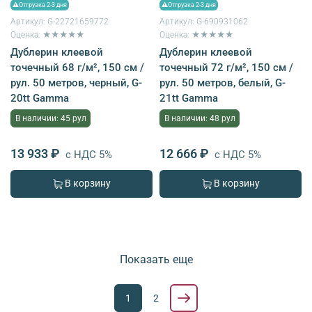
⚠Отгрузка 2-3 дня
⚠Отгрузка 2-3 дня
Артикул:
G-22721659772
Артикул:
G-690931062
Оценка: ★★★★★
Оценка: ★★★★★
Дублерин клеевой
Дублерин клеевой
точечный 68 г/м², 150 см /
точечный 72 г/м², 150 см /
рул. 50 метров, черный, G-
рул. 50 метров, белый, G-
20tt Gamma
21tt Gamma
В наличии: 45 рул
В наличии: 48 рул
13 933 ₽
12 666 ₽
с НДС 5%
с НДС 5%
В корзину
В корзину
Показать еще
1
2