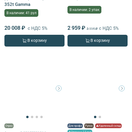
352t Gamma
В наличии: 2 упак
В наличии: 41 рул
20 008 ₽
2 959 ₽
с НДС 5%
с НДС 5%
3 114 ₽
В корзину
В корзину
Отрез
Для профи
Рулон
⚠Удаленный склад
⚠Отгрузка 2-3 дня