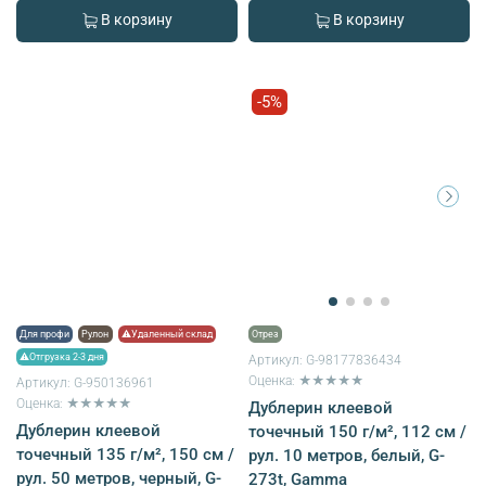
В корзину
В корзину
-5%
Для профи
Рулон
⚠Удаленный склад
Отрез
⚠Отгрузка 2-3 дня
Артикул:
G-98177836434
Оценка: ★★★★★
Артикул:
G-950136961
Оценка: ★★★★★
Дублерин клеевой
Дублерин клеевой
точечный 150 г/м², 112 см /
точечный 135 г/м², 150 см /
рул. 10 метров, белый, G-
рул. 50 метров, черный, G-
273t, Gamma