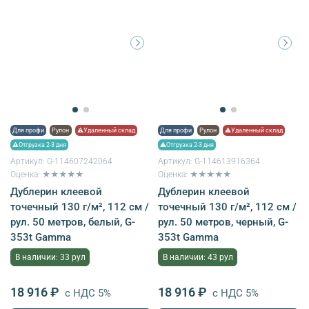
Для профи
Рулон
⚠Удаленный склад
Для профи
Рулон
⚠Удаленный склад
⚠Отгрузка 2-3 дня
⚠Отгрузка 2-3 дня
Артикул:
G-114607242064
Артикул:
G-114613916364
Оценка: ★★★★★
Оценка: ★★★★★
Дублерин клеевой
Дублерин клеевой
точечный 130 г/м², 112 см /
точечный 130 г/м², 112 см /
рул. 50 метров, белый, G-
рул. 50 метров, черный, G-
353t Gamma
353t Gamma
В наличии: 33 рул
В наличии: 43 рул
18 916 ₽
18 916 ₽
с НДС 5%
с НДС 5%