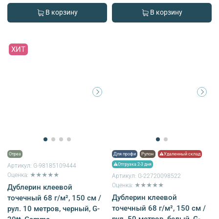
В корзину
В корзину
ХИТ
Отрез
Для профи
Рулон
⚠Удаленный склад
⚠Отгрузка 2-3 дня
Артикул:
G-98185109444
Оценка: ★★★★★
Артикул:
G-22720098522
Оценка: ★★★★★
Дублерин клеевой
Дублерин клеевой
точечный 68 г/м², 150 см /
точечный 68 г/м², 150 см /
рул. 10 метров, черный, G-
рул. 50 метров, белый, G-