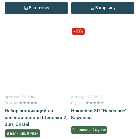
В корзину
В корзину
-10%
Артикул:
7730963
Артикул:
7719537
Оценка: ★★★★★
Оценка: ★★★★☆
Набор аппликаций на
Наклейки 3D "Handmade"
клеевой основе Щеночки 2,
Карусель
3шт, Cristal
В наличии: 24 упак
В наличии: 8 упак