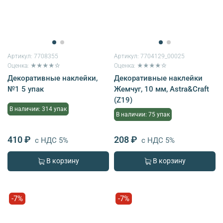
Артикул:
7708355
Артикул:
7704129_00025
Оценка: ★★★★☆
Оценка: ★★★★☆
Декоративные наклейки,
Декоративные наклейки
№1 5 упак
Жемчуг, 10 мм, Astra&Craft
(Z19)
В наличии: 314 упак
В наличии: 75 упак
410 ₽
208 ₽
с НДС 5%
с НДС 5%
В корзину
В корзину
-7%
-7%