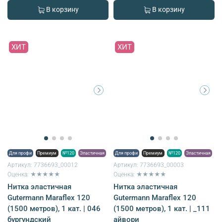
В корзину
В корзину
ХИТ
ХИТ
Для профи
Премиум
№120
Эластичная
Для профи
Премиум
№120
Эластичная
Артикул:
7736693_00012
Артикул:
7736693_00003
Оценка: ★★★★★
Оценка: ★★★★★
Нитка эластичная
Нитка эластичная
Gutermann Maraflex 120
Gutermann Maraflex 120
(1500 метров), 1 кат. | 046
(1500 метров), 1 кат. | _111
бургундский
айвори