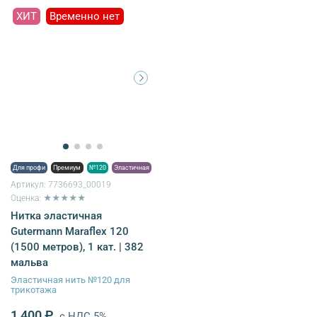
ХИТ
Временно нет
Для профи
Премиум
№120
Эластичная
Артикул:
7736693_00019
Оценка: ★★★★★
Нитка эластичная
Gutermann Maraflex 120
(1500 метров), 1 кат. | 382
мальва
Эластичная нить №120 для
трикотажа
1 400 ₽
с НДС 5%