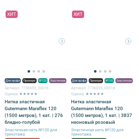
ХИТ
ХИТ
Для профи
Премиум
№120
Эластичная
Для профи
Премиум
№120
Эластичная
Артикул:
7736693_00016
Артикул:
7736693_00018
Оценка: ★★★★★
Оценка: ★★★★★
Нитка эластичная
Нитка эластичная
Gutermann Maraflex 120
Gutermann Maraflex 120
(1500 метров), 1 кат. | 276
(1500 метров), 1 кат. | 3837
бледно-голубой
неоновый розовый
Эластичная нить №120 для
Эластичная нить №120 для
трикотажа
трикотажа