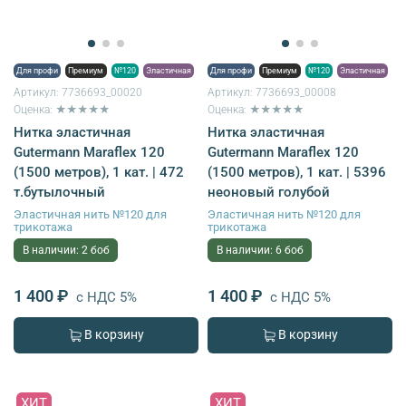
Для профи
Премиум
№120
Эластичная
Для профи
Премиум
№120
Эластичная
Артикул:
7736693_00020
Артикул:
7736693_00008
Оценка: ★★★★★
Оценка: ★★★★★
Нитка эластичная
Нитка эластичная
Gutermann Maraflex 120
Gutermann Maraflex 120
(1500 метров), 1 кат. | 472
(1500 метров), 1 кат. | 5396
т.бутылочный
неоновый голубой
Эластичная нить №120 для
Эластичная нить №120 для
трикотажа
трикотажа
В наличии: 2 боб
В наличии: 6 боб
1 400 ₽
1 400 ₽
с НДС 5%
с НДС 5%
В корзину
В корзину
ХИТ
ХИТ