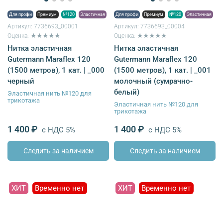
Для профи
Премиум
№120
Эластичная
Для профи
Премиум
№120
Эластичная
Артикул:
7736693_00001
Артикул:
7736693_00004
Оценка: ★★★★★
Оценка: ★★★★★
Нитка эластичная
Нитка эластичная
Gutermann Maraflex 120
Gutermann Maraflex 120
(1500 метров), 1 кат. | _000
(1500 метров), 1 кат. | _001
черный
молочный (сумрачно-
белый)
Эластичная нить №120 для
трикотажа
Эластичная нить №120 для
трикотажа
1 400 ₽
1 400 ₽
с НДС 5%
с НДС 5%
Следить за наличием
Следить за наличием
ХИТ
Временно нет
ХИТ
Временно нет