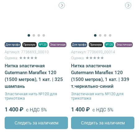
Для профи
Премиум
№120
Эластичная
Для профи
Премиум
№120
Эластичная
Артикул:
7736693_00010
Артикул:
7736693_00014
Оценка: ★★★★★
Оценка: ★★★★★
Нитка эластичная
Нитка эластичная
Gutermann Maraflex 120
Gutermann Maraflex 120
(1500 метров), 1 кат. | 325
(1500 метров), 1 кат. | 339
шампань
т.чернильно-синий
Эластичная нить №120 для
Эластичная нить №120 для
трикотажа
трикотажа
1 400 ₽
1 400 ₽
с НДС 5%
с НДС 5%
Следить за наличием
Следить за наличием