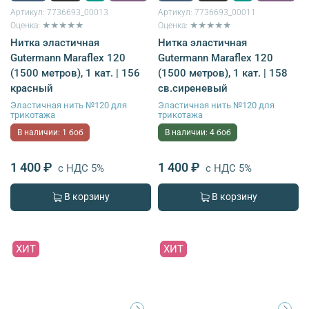
Артикул:
7736693_00013
Артикул:
7736693_00011
Оценка: ★★★★★
Оценка: ★★★★★
Нитка эластичная
Нитка эластичная
Gutermann Maraflex 120
Gutermann Maraflex 120
(1500 метров), 1 кат. | 156
(1500 метров), 1 кат. | 158
красный
св.сиреневый
Эластичная нить №120 для
Эластичная нить №120 для
трикотажа
трикотажа
В наличии: 1 боб
В наличии: 4 боб
1 400 ₽
1 400 ₽
с НДС 5%
с НДС 5%
В корзину
В корзину
ХИТ
ХИТ