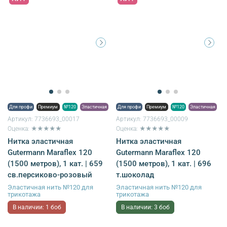
Для профи
Премиум
№120
Эластичная
Для профи
Премиум
№120
Эластичная
Артикул:
7736693_00017
Артикул:
7736693_00009
Оценка: ★★★★★
Оценка: ★★★★★
Нитка эластичная
Нитка эластичная
Gutermann Maraflex 120
Gutermann Maraflex 120
(1500 метров), 1 кат. | 659
(1500 метров), 1 кат. | 696
св.персиково-розовый
т.шоколад
Эластичная нить №120 для
Эластичная нить №120 для
трикотажа
трикотажа
В наличии: 1 боб
В наличии: 3 боб