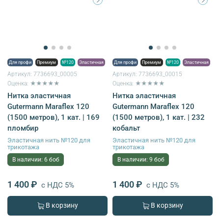
Для профи
Премиум
№120
Эластичная
Для профи
Премиум
№120
Эластичная
Артикул:
7736693_00005
Артикул:
7736693_00015
Оценка: ★★★★★
Оценка: ★★★★★
Нитка эластичная
Нитка эластичная
Gutermann Maraflex 120
Gutermann Maraflex 120
(1500 метров), 1 кат. | 169
(1500 метров), 1 кат. | 232
пломбир
кобальт
Эластичная нить №120 для
Эластичная нить №120 для
трикотажа
трикотажа
В наличии: 6 боб
В наличии: 9 боб
1 400 ₽
1 400 ₽
с НДС 5%
с НДС 5%
В корзину
В корзину