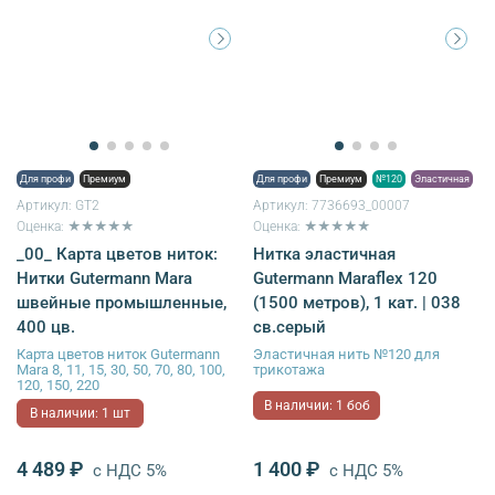
Для профи
Премиум
Для профи
Премиум
№120
Эластичная
Артикул:
GT2
Артикул:
7736693_00007
Оценка: ★★★★★
Оценка: ★★★★★
_00_ Карта цветов ниток:
Нитка эластичная
Нитки Gutermann Mara
Gutermann Maraflex 120
швейные промышленные,
(1500 метров), 1 кат. | 038
400 цв.
св.серый
Карта цветов ниток Gutermann
Эластичная нить №120 для
Mara 8, 11, 15, 30, 50, 70, 80, 100,
трикотажа
120, 150, 220
В наличии: 1 боб
В наличии: 1 шт
4 489 ₽
1 400 ₽
с НДС 5%
с НДС 5%