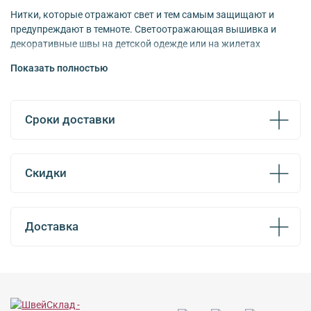
Нитки, которые отражают свет и тем самым защищают и
предупреждают в темноте.
Светоотражающая вышивка и
декоративные швы на детской одежде или на жилетах
безопасности обеспечивают дополнительную защиту, так как
Показать полностью
Reflect светятся в темноте, например, под светом
автомобильных фар.
Подходят для всех швейных,
вышивальных и оверлочных машин.
Сроки доставки
Скидки
Доставка