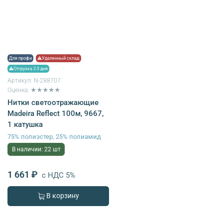
Для профи
⚠Удаленный склад
⚠Отгрузка 2-3 дня
Артикул:
N-288707
Оценка: ★★★★★
Нитки светоотражающие
Madeira Reflect 100м, 9667,
1 катушка
75% полиэстер, 25% полиамид
В наличии: 22 шт
1 661 ₽
с НДС 5%
В корзину