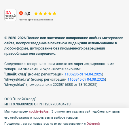
ЗА
ЧЕСТНЫЙ
БИЗНЕС
© 2020-2026 Полное или частичное копирование любых материалов
сайта, воспроизведение в печатном виде
и/или использование в
любой форме, цитирование без письменного разрешения
правообладателя запрещено.
Следующие товарные знаки являются зарегистрированными
товарным знаками и охраняются законом:
"ШвейСклад"
(номер регистрации
1105285 от 14.04.2025
)
"shveуsklad.ru"
(номер регистрации
1165845 от 04.08.2025
)
"shveysklad"
(номер заявки 2025816383 от 18.10.2025)
ООО "ШвейСклад"
ИНН 9706009820 ОГРН 1207700404713
Включен в Реестр операторов, осуществляющих обработку
Мы используем
cookie-файлы
. Это помогает сделать сайт удобнее, улучшить
персональных данных Роскомнадзора рег. № 77-23-150255, Приказ
его отображение и помочь вам в выборе товаров.
№231 от 16.06.2023.
Продолжая, вы соглашаетесь на их использование и с
Офертой
.