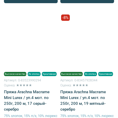
-8%
Высокое качество
Из хлопка
Креативная
Высокое качество
Из хлопка
Креативная
Артикул:
G-83523990294
Артикул:
G-83457928344
Оценка: ★★★★★
Оценка: ★★★★★
Пряжа Arachna Macrame
Пряжа Arachna Macrame
Mini Lurex / уп.4 мот. по
Mini Lurex / уп.4 мот. по
250г, 200 м, 17 серый-
250г, 200 м, 19 мятный-
серебро
серебро
75% хлопок, 15% п/э, 10% люрекс
75% хлопок, 15% п/э, 10% люрекс