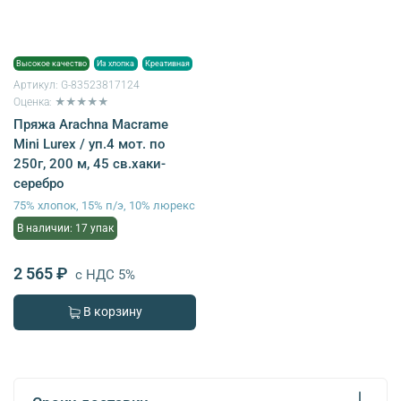
Высокое качество
Из хлопка
Креативная
Артикул:
G-83523817124
Оценка: ★★★★★
Пряжа Arachna Macrame
Mini Lurex / уп.4 мот. по
250г, 200 м, 45 св.хаки-
серебро
75% хлопок, 15% п/э, 10% люрекс
В наличии: 17 упак
2 565 ₽
с НДС 5%
В корзину