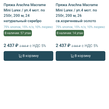
Пряжа Arachna Macrame
Пряжа Arachna Macrame
Mini Lurex / уп.4 мот. по
Mini Lurex / уп.4 мот. по
250г, 200 м, 24
250г, 200 м, 26
натуральный-серебро
св.коричневый-золото
75% хлопок, 15% п/э, 10% люрекс
75% хлопок, 15% п/э, 10% люрекс
В наличии: 57 упак
В наличии: 14 упак
2 437 ₽
2 437 ₽
с НДС 5%
с НДС 5%
2 565 ₽
2 565 ₽
В корзину
В корзину