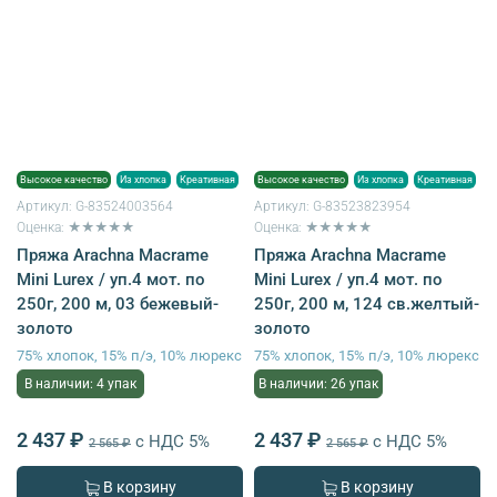
Высокое качество
Из хлопка
Креативная
Высокое качество
Из хлопка
Креативная
Артикул:
G-83524003564
Артикул:
G-83523823954
Оценка: ★★★★★
Оценка: ★★★★★
Пряжа Arachna Macrame
Пряжа Arachna Macrame
Mini Lurex / уп.4 мот. по
Mini Lurex / уп.4 мот. по
250г, 200 м, 03 бежевый-
250г, 200 м, 124 св.желтый-
золото
золото
75% хлопок, 15% п/э, 10% люрекс
75% хлопок, 15% п/э, 10% люрекс
В наличии: 4 упак
В наличии: 26 упак
2 437 ₽
2 437 ₽
с НДС 5%
с НДС 5%
2 565 ₽
2 565 ₽
В корзину
В корзину