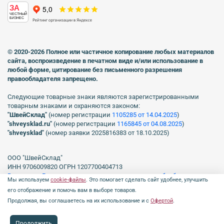
ЗА
ЧЕСТНЫЙ
БИЗНЕС
© 2020-2026 Полное или частичное копирование любых материалов
сайта, воспроизведение в печатном виде
и/или использование в
любой форме, цитирование без письменного разрешения
правообладателя запрещено.
Следующие товарные знаки являются зарегистрированными
товарным знаками и охраняются законом:
"ШвейСклад"
(номер регистрации
1105285 от 14.04.2025
)
"shveуsklad.ru"
(номер регистрации
1165845 от 04.08.2025
)
"shveysklad"
(номер заявки 2025816383 от 18.10.2025)
ООО "ШвейСклад"
ИНН 9706009820 ОГРН 1207700404713
Включен в Реестр операторов, осуществляющих обработку
Мы используем
cookie-файлы
. Это помогает сделать сайт удобнее, улучшить
персональных данных Роскомнадзора рег. № 77-23-150255, Приказ
его отображение и помочь вам в выборе товаров.
№231 от 16.06.2023.
Продолжая, вы соглашаетесь на их использование и с
Офертой
.
Продолжить