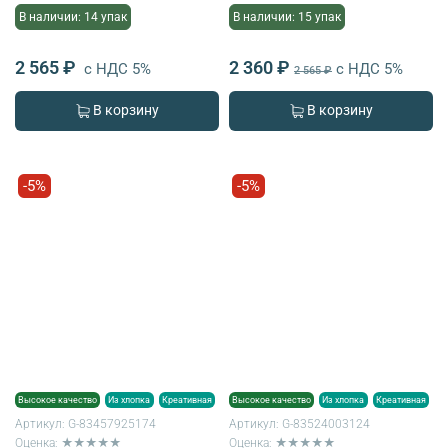
В наличии: 14 упак
В наличии: 15 упак
2 565 ₽
2 360 ₽
с НДС 5%
с НДС 5%
2 565 ₽
В корзину
В корзину
-5%
-5%
Высокое качество
Из хлопка
Креативная
Высокое качество
Из хлопка
Креативная
Артикул:
G-83457925174
Артикул:
G-83524003124
Оценка: ★★★★★
Оценка: ★★★★★