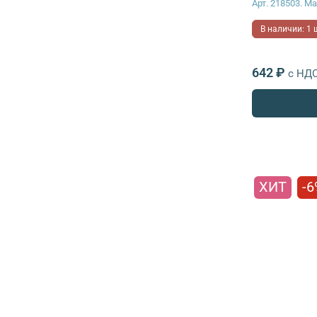
Арт. 218503. М
В наличии: 1 
642 ₽
с НД
ХИТ
-6