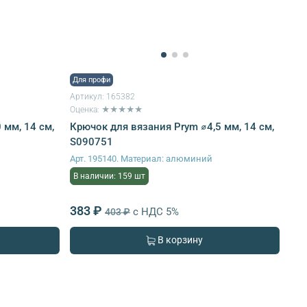
Для профи
Артикул:
165382
Оценка: ★★★★★
 мм, 14 см,
Крючок для вязания Prym ⌀4,5 мм, 14 см,
S090751
Арт. 195140. Материал: алюминий
В наличии: 159 шт
383 ₽
с НДС 5%
403 ₽
В корзину