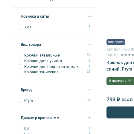
Новинки и хиты
ХИТ
5
Для профи
Вид товара
Артикул:
G-533
Оценка: ★★★
Крючки вязальные
57
Крючки для нукинга
2
Крючок для 
Крючки для поднятия петель
1
синий, Prym
Крючки тунисские
21
В наличии: 60
Бренд
793 ₽
834 ₽
Prym
81
Диаметр крючка, мм
0.6
1
1