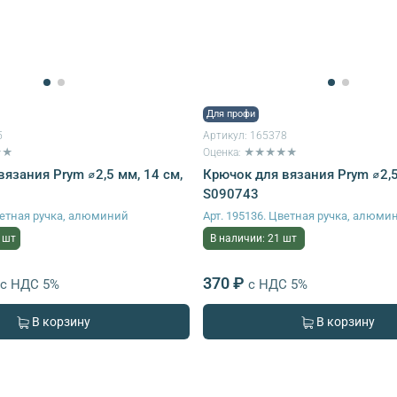
Для профи
5
Артикул:
165378
★★
Оценка: ★★★★★
язания Prym ⌀2,5 мм, 14 см,
Крючок для вязания Prym ⌀2,5
S090743
Цветная ручка, алюминий
Арт. 195136. Цветная ручка, алюми
 шт
В наличии: 21 шт
370 ₽
с НДС 5%
с НДС 5%
В корзину
В корзину