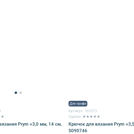
Для профи
9
Артикул:
165373
★★
Оценка: ★★★★★
язания Prym ⌀3,0 мм, 14 см,
Крючок для вязания Prym ⌀3,5
S090746