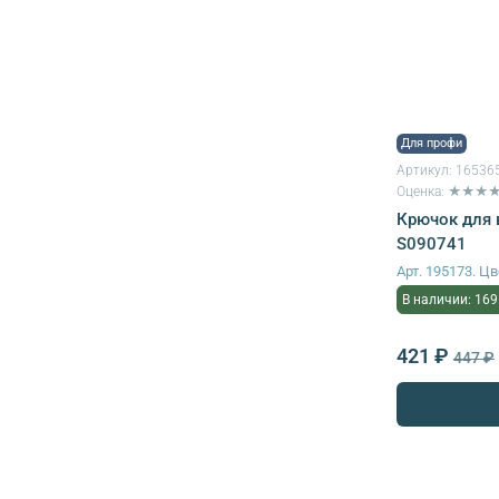
Для профи
Артикул:
16536
Оценка: ★★★
Крючок для в
S090741
Арт. 195173. 
В наличии: 169
421 ₽
447 ₽