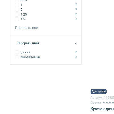
0.75
1
2
2
3
1.25
2
1.5
2
Показать все
Выбрать цвет
синий
2
фиолетовый
2
Для профи
Артикул:
16538
Оценка: ★★★
Крючок для 