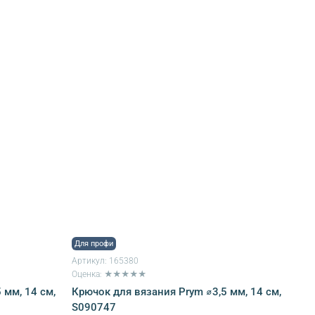
Для профи
Артикул:
165380
Оценка: ★★★★★
 мм, 14 см,
Крючок для вязания Prym ⌀3,5 мм, 14 см,
S090747