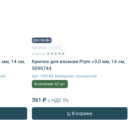
Для профи
Артикул:
165372
Оценка: ★★★★★
 мм, 14 см,
Крючок для вязания Prym ⌀3,0 мм, 14 см,
S090744
ний
Арт. 195183. Материал: алюминий
В наличии: 62 шт
361 ₽
с НДС 5%
В корзину