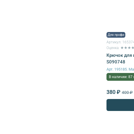
Для профи
Артикул:
16537
Оценка: ★★★
Крючок для в
S090748
Арт. 195185. 
В наличии: 87
380 ₽
400 ₽