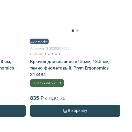
Для профи
Артикул:
G-53382079252
Оценка: ★★★★★
8 см,
Крючок для вязания ⌀15 мм, 18.5 см,
nomics
темно-фиолетовый, Prym Ergonomics
218494
В наличии: 22 шт
835 ₽
с НДС 5%
В корзину