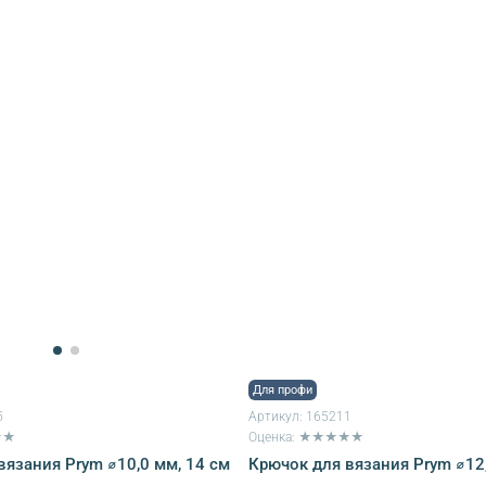
Для профи
5
Артикул:
165211
★★
Оценка: ★★★★★
вязания Prym ⌀10,0 мм, 14 см
Крючок для вязания Prym ⌀12,