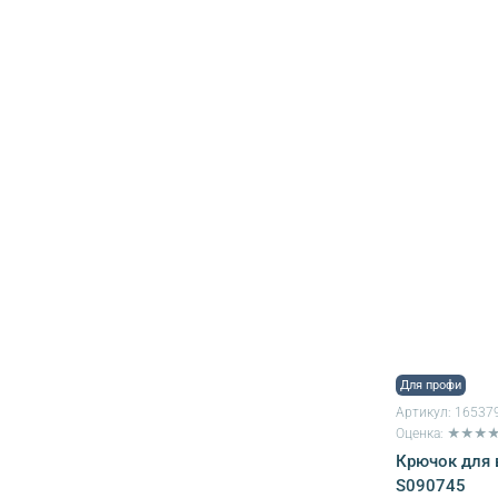
Для профи
Артикул:
16537
Оценка: ★★★
Крючок для в
S090745