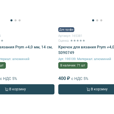
Для профи
4
Артикул:
165381
★★
Оценка: ★★★★★
язания Prym ⌀4,0 мм, 14 см,
Крючок для вязания Prym ⌀4,0
S090749
Материал: алюминий
Арт. 195139. Материал: алюминий
 шт
В наличии: 71 шт
400 ₽
с НДС 5%
с НДС 5%
В корзину
В корзину