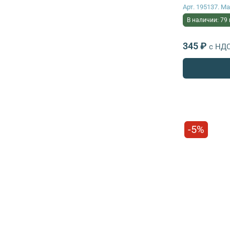
Арт. 195137. 
В наличии: 79
345 ₽
с НД
-5%