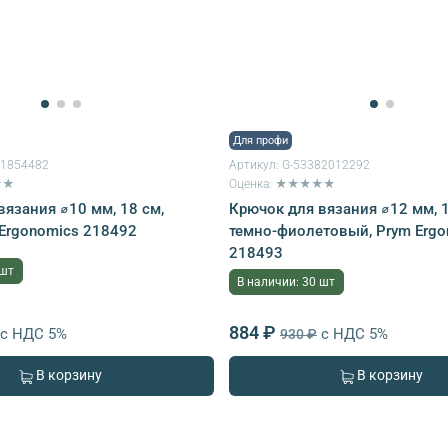
Для профи
81854482
Артикул:
G-53382012292
★★
Оценка: ★★★★★
вязания ⌀10 мм, 18 см,
Крючок для вязания ⌀12 мм, 1
 Ergonomics 218492
темно-фиолетовый, Prym Ergo
218493
 шт
В наличии: 30 шт
884 ₽
с НДС 5%
с НДС 5%
930 ₽
В корзину
В корзину