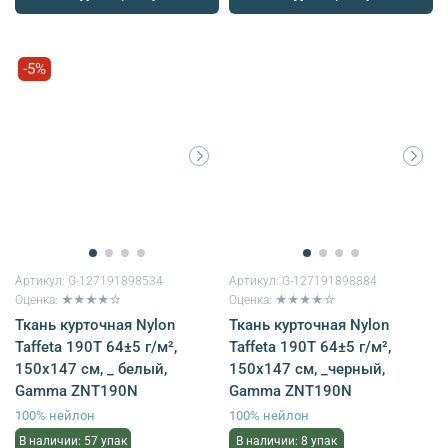
-5%
Артикул:
G-127191898534
Артикул:
G-127191898884
Оценка: ★★★★☆
Оценка: ★★★★☆
Ткань курточная Nylon
Ткань курточная Nylon
Taffeta 190T 64±5 г/м²,
Taffeta 190T 64±5 г/м²,
150х147 см, _ белый,
150х147 см, _черный,
Gamma ZNT190N
Gamma ZNT190N
100% нейлон
100% нейлон
В наличии: 57 упак
В наличии: 8 упак