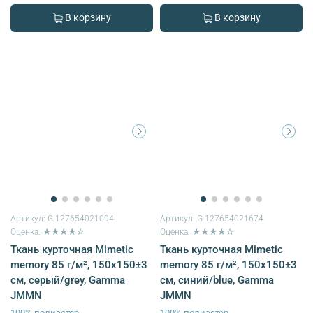
В корзину
В корзину
Артикул:
G-127654021094
Артикул:
G-127654021674
Оценка: ★★★★☆
Оценка: ★★★★☆
Ткань курточная Mimetic
Ткань курточная Mimetic
memory 85 г/м², 150х150±3
memory 85 г/м², 150х150±3
см, серый/grey, Gamma
см, синий/blue, Gamma
JMMN
JMMN
100% полиэстер
100% полиэстер