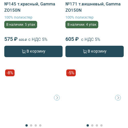
№145 т.красный, Gamma
№171 т.вишневый, Gamma
ZO150N
ZO150N
100% полиэстер
100% полиэстер
В наличии: 5 упак
В наличии: 4 упак
575 ₽
605 ₽
с НДС 5%
с НДС 5%
605 ₽
В корзину
В корзину
-8%
-5%