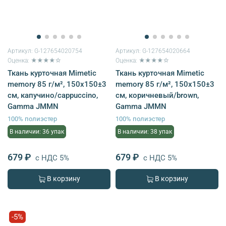
Артикул:
G-127654020754
Артикул:
G-127654020664
Оценка: ★★★★☆
Оценка: ★★★★☆
Ткань курточная Mimetic
Ткань курточная Mimetic
memory 85 г/м², 150х150±3
memory 85 г/м², 150х150±3
см, капучино/cappuccino,
см, коричневый/brown,
Gamma JMMN
Gamma JMMN
100% полиэстер
100% полиэстер
В наличии: 36 упак
В наличии: 38 упак
679 ₽
679 ₽
с НДС 5%
с НДС 5%
В корзину
В корзину
-5%