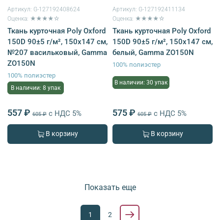
Артикул:
G-127192408624
Артикул:
G-127192411134
Оценка: ★★★★☆
Оценка: ★★★★☆
Ткань курточная Poly Oxford
Ткань курточная Poly Oxford
150D 90±5 г/м², 150х147 см,
150D 90±5 г/м², 150х147 см,
№207 васильковый, Gamma
белый, Gamma ZO150N
ZO150N
100% полиэстер
100% полиэстер
В наличии: 30 упак
В наличии: 8 упак
557 ₽
575 ₽
с НДС 5%
с НДС 5%
605 ₽
605 ₽
В корзину
В корзину
Показать еще
1
2