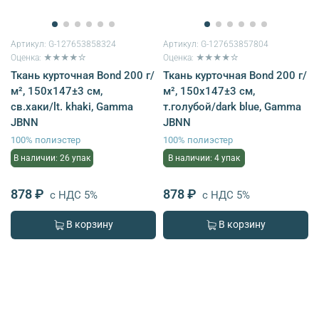
Артикул:
G-127653858324
Артикул:
G-127653857804
Оценка: ★★★★☆
Оценка: ★★★★☆
Ткань курточная Bond 200 г/
Ткань курточная Bond 200 г/
м², 150х147±3 см,
м², 150х147±3 см,
св.хаки/lt. khaki, Gamma
т.голубой/dark blue, Gamma
JBNN
JBNN
100% полиэстер
100% полиэстер
В наличии: 26 упак
В наличии: 4 упак
878 ₽
878 ₽
с НДС 5%
с НДС 5%
В корзину
В корзину