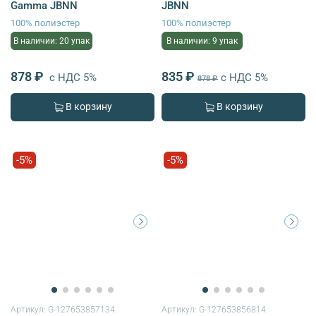
Gamma JBNN
JBNN
100% полиэстер
100% полиэстер
В наличии: 20 упак
В наличии: 9 упак
878 ₽
835 ₽
с НДС 5%
с НДС 5%
878 ₽
В корзину
В корзину
-5%
-5%
Артикул:
G-127653857134
Артикул:
G-127653856814