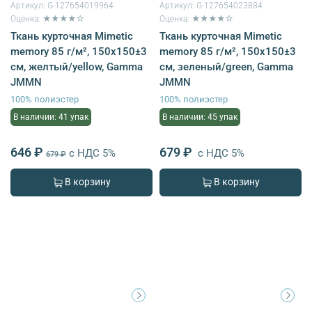
Артикул:
G-127654019964
Артикул:
G-127654023884
Оценка: ★★★★☆
Оценка: ★★★★☆
Ткань курточная Mimetic
Ткань курточная Mimetic
memory 85 г/м², 150х150±3
memory 85 г/м², 150х150±3
см, желтый/yellow, Gamma
см, зеленый/green, Gamma
JMMN
JMMN
100% полиэстер
100% полиэстер
В наличии: 41 упак
В наличии: 45 упак
646 ₽
679 ₽
с НДС 5%
с НДС 5%
679 ₽
В корзину
В корзину