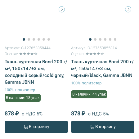
Артикул:
G-127653858444
Артикул:
G-127653855814
Оценка: ★★★★☆
Оценка: ★★★★☆
Ткань курточная Bond 200 г/
Ткань курточная Bond 200 г/
м², 150х147±3 см,
м², 150х147±3 см,
холодный серый/cold grey,
черный/black, Gamma JBNN
Gamma JBNN
100% полиэстер
100% полиэстер
В наличии: 44 упак
В наличии: 18 упак
878 ₽
878 ₽
с НДС 5%
с НДС 5%
В корзину
В корзину