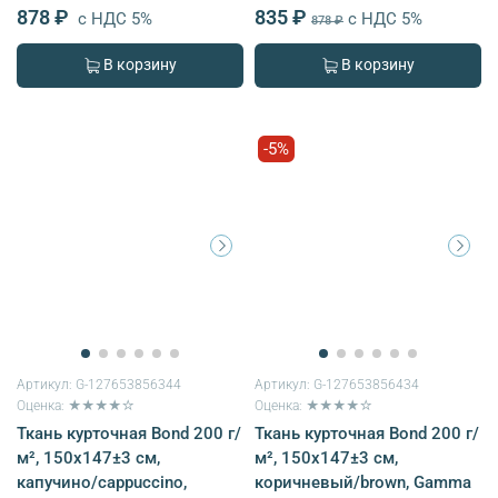
878 ₽
835 ₽
с НДС 5%
с НДС 5%
878 ₽
В корзину
В корзину
-5%
Артикул:
G-127653856344
Артикул:
G-127653856434
Оценка: ★★★★☆
Оценка: ★★★★☆
Ткань курточная Bond 200 г/
Ткань курточная Bond 200 г/
м², 150х147±3 см,
м², 150х147±3 см,
капучино/cappuccino,
коричневый/brown, Gamma