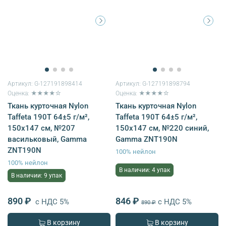
Артикул:
G-127191898414
Артикул:
G-127191898794
Оценка: ★★★★☆
Оценка: ★★★★☆
Ткань курточная Nylon
Ткань курточная Nylon
Taffeta 190T 64±5 г/м²,
Taffeta 190T 64±5 г/м²,
150х147 см, №207
150х147 см, №220 синий,
васильковый, Gamma
Gamma ZNT190N
ZNT190N
100% нейлон
100% нейлон
В наличии: 4 упак
В наличии: 9 упак
890 ₽
846 ₽
с НДС 5%
с НДС 5%
890 ₽
В корзину
В корзину