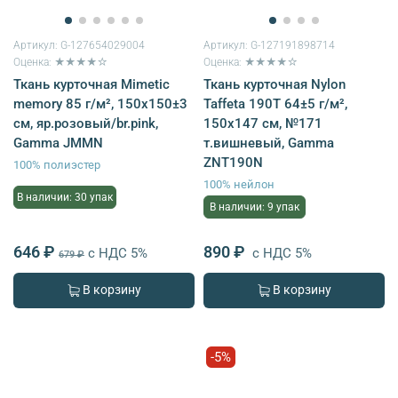
Артикул:
G-127654029004
Артикул:
G-127191898714
Оценка: ★★★★☆
Оценка: ★★★★☆
Ткань курточная Mimetic
Ткань курточная Nylon
memory 85 г/м², 150х150±3
Taffeta 190T 64±5 г/м²,
см, яр.розовый/br.pink,
150х147 см, №171
Gamma JMMN
т.вишневый, Gamma
ZNT190N
100% полиэстер
100% нейлон
В наличии: 30 упак
В наличии: 9 упак
646 ₽
890 ₽
с НДС 5%
с НДС 5%
679 ₽
В корзину
В корзину
-5%