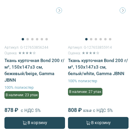
Артикул:
G-127653856244
Артикул:
G-127653855914
Оценка: ★★★★☆
Оценка: ★★★★☆
Ткань курточная Bond 200 г/
Ткань курточная Bond 200 г/
м², 150х147±3 см,
м², 150х147±3 см,
бежевый/beige, Gamma
белый/white, Gamma JBNN
JBNN
100% полиэстер
100% полиэстер
В наличии: 27 упак
В наличии: 23 упак
878 ₽
808 ₽
с НДС 5%
с НДС 5%
878 ₽
В корзину
В корзину