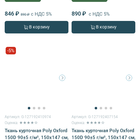
846 ₽
890 ₽
с НДС 5%
с НДС 5%
890 ₽
В корзину
В корзину
-5%
Артикул:
G-127192410974
Артикул:
G-127192407154
Оценка: ★★★★☆
Оценка: ★★★★☆
Ткань курточная Poly Oxford
Ткань курточная Poly Oxford
150D 90±5 г/м², 150х147 см,
150D 90±5 г/м², 150х147 см,