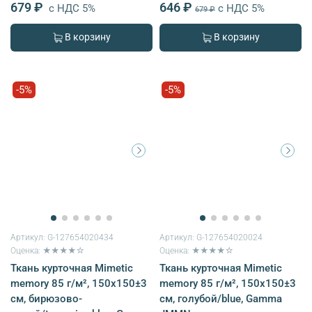
679 ₽
646 ₽
с НДС 5%
с НДС 5%
679 ₽
В корзину
В корзину
-5%
-5%
Артикул:
G-127654020434
Артикул:
G-127654020024
Оценка: ★★★★☆
Оценка: ★★★★☆
Ткань курточная Mimetic
Ткань курточная Mimetic
memory 85 г/м², 150х150±3
memory 85 г/м², 150х150±3
см, бирюзово-
см, голубой/blue, Gamma