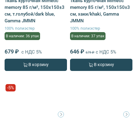
Ткань курточная Mimetic
Ткань курточная Mimetic
memory 85 г/м², 150х150±3
memory 85 г/м², 150х150±3
см, т.голубой/dark blue,
см, хаки/khaki, Gamma
Gamma JMMN
JMMN
100% полиэстер
100% полиэстер
В наличии: 36 упак
В наличии: 37 упак
679 ₽
646 ₽
с НДС 5%
с НДС 5%
679 ₽
В корзину
В корзину
-5%