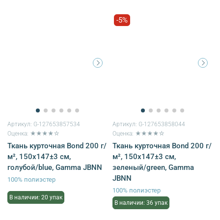
-5%
Артикул:
G-127653857534
Артикул:
G-127653858044
Оценка: ★★★★☆
Оценка: ★★★★☆
Ткань курточная Bond 200 г/
Ткань курточная Bond 200 г/
м², 150х147±3 см,
м², 150х147±3 см,
голубой/blue, Gamma JBNN
зеленый/green, Gamma
JBNN
100% полиэстер
100% полиэстер
В наличии: 20 упак
В наличии: 36 упак