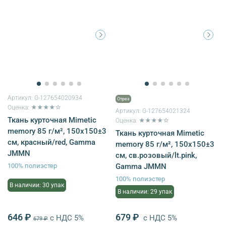
Артикул:
G-127654020934
Отрез
Оценка: ★★★★☆
Артикул:
G-127654021324
Ткань курточная Mimetic
Оценка: ★★★★☆
memory 85 г/м², 150х150±3
Ткань курточная Mimetic
см, красный/red, Gamma
memory 85 г/м², 150х150±3
JMMN
см, св.розовый/lt.pink,
100% полиэстер
Gamma JMMN
100% полиэстер
В наличии: 30 упак
В наличии: 29 упак
646 ₽
679 ₽
с НДС 5%
с НДС 5%
679 ₽