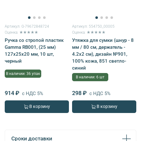
Артикул:
G-79672848724
Артикул:
554750_00005
Оценка: ★★★★★
Оценка: ★★★★★
Ручка со стропой пластик
Утяжка для сумки (шнур - 8
Gamma RB001, (25 мм)
мм / 80 см, держатель -
127х25х20 мм, 10 шт,
4.2х2 см), дизайн №901,
черный
100% кожа, 851 светло-
синий
В наличии: 36 упак
В наличии: 6 шт
914 ₽
298 ₽
с НДС 5%
с НДС 5%
В корзину
В корзину
Сроки доставки