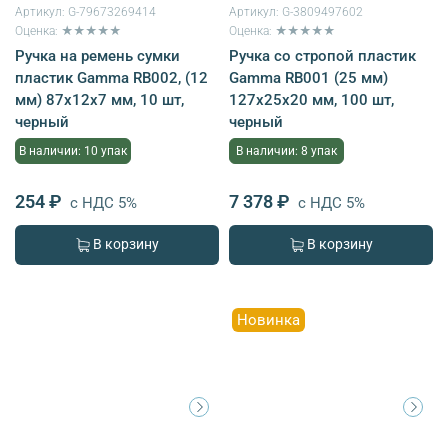
Артикул:
G-79673269414
Артикул:
G-3809497602
Оценка: ★★★★★
Оценка: ★★★★★
Ручка на ремень сумки
Ручка со стропой пластик
пластик Gamma RB002, (12
Gamma RB001 (25 мм)
мм) 87х12х7 мм, 10 шт,
127х25х20 мм, 100 шт,
черный
черный
В наличии: 10 упак
В наличии: 8 упак
254 ₽
7 378 ₽
с НДС 5%
с НДС 5%
В корзину
В корзину
Новинка