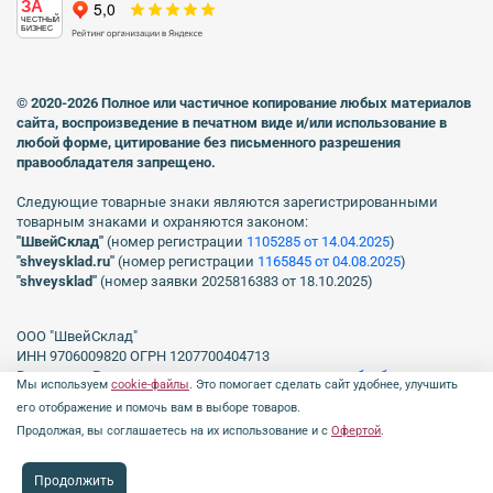
ЗА
ЧЕСТНЫЙ
БИЗНЕС
© 2020-2026 Полное или частичное копирование любых материалов
сайта, воспроизведение в печатном виде
и/или использование в
любой форме, цитирование без письменного разрешения
правообладателя запрещено.
Следующие товарные знаки являются зарегистрированными
товарным знаками и охраняются законом:
"ШвейСклад"
(номер регистрации
1105285 от 14.04.2025
)
"shveуsklad.ru"
(номер регистрации
1165845 от 04.08.2025
)
"shveysklad"
(номер заявки 2025816383 от 18.10.2025)
ООО "ШвейСклад"
ИНН 9706009820 ОГРН 1207700404713
Включен в Реестр операторов, осуществляющих обработку
Мы используем
cookie-файлы
. Это помогает сделать сайт удобнее, улучшить
персональных данных Роскомнадзора рег. № 77-23-150255, Приказ
его отображение и помочь вам в выборе товаров.
№231 от 16.06.2023.
Продолжая, вы соглашаетесь на их использование и с
Офертой
.
Продолжить
Профиль
Каталог
0 ₽
Поиск
Чат