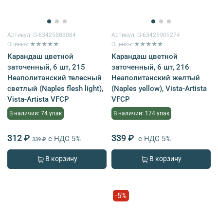
Артикул:
G-63425888084
Артикул:
G-63425905274
Оценка: ★★★★★
Оценка: ★★★★★
Карандаш цветной
Карандаш цветной
заточенный, 6 шт, 215
заточенный, 6 шт, 216
Неаполитанский телесный
Неаполитанский желтый
светлый (Naples flesh light),
(Naples yellow), Vista-Artista
Vista-Artista VFCP
VFCP
В наличии: 74 упак
В наличии: 174 упак
312 ₽
339 ₽
с НДС 5%
с НДС 5%
339 ₽
В корзину
В корзину
-5%