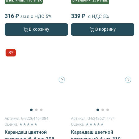
В наличии: 110 упак
В наличии: 279 упак
316 ₽
339 ₽
с НДС 5%
с НДС 5%
343 ₽
В корзину
В корзину
-8%
Артикул:
G-92264464384
Артикул:
G-63426217794
Оценка: ★★★★★
Оценка: ★★★★★
Карандаш цветной
Карандаш цветной
заточенный, 6 шт, 308
заточенный, 6 шт, 310