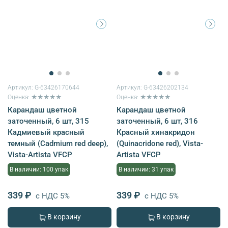
Артикул:
G-63426170644
Артикул:
G-63426202134
Оценка: ★★★★★
Оценка: ★★★★★
Карандаш цветной
Карандаш цветной
заточенный, 6 шт, 315
заточенный, 6 шт, 316
Кадмиевый красный
Красный хинакридон
темный (Cadmium red deep),
(Quinacridone red), Vista-
Vista-Artista VFCP
Artista VFCP
В наличии: 100 упак
В наличии: 31 упак
339 ₽
339 ₽
с НДС 5%
с НДС 5%
В корзину
В корзину