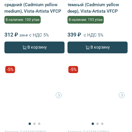
средний (Cadmium yellow
темный (Cadmium yellow
medium), Vista-Artista VFCP
deep), Vista-Artista VFCP
В наличии: 100 упак
В наличии: 193 упак
312 ₽
339 ₽
с НДС 5%
с НДС 5%
339 ₽
В корзину
В корзину
-5%
-5%
Артикул:
G-63426049804
Артикул:
G-63426100864