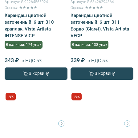
Артикул:
G-92264565924
Артикул:
G-63426294364
Оценка: ★★★★★
Оценка: ★★★★★
Карандаш цветной
Карандаш цветной
заточенный, 6 шт, 310
заточенный, 6 шт, 311
краплак, Vista-Artista
Бордо (Claret), Vista-Artista
INTENSE VICP
VFCP
В наличии: 174 упак
В наличии: 138 упак
343 ₽
339 ₽
с НДС 5%
с НДС 5%
В корзину
В корзину
-5%
-5%