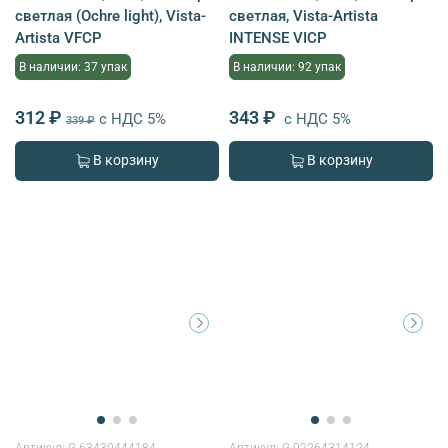
светлая (Ochre light), Vista-
светлая, Vista-Artista
Artista VFCP
INTENSE VICP
В наличии: 37 упак
В наличии: 92 упак
312 ₽
343 ₽
с НДС 5%
с НДС 5%
339 ₽
В корзину
В корзину
Артикул:
G-63430444184
Артикул:
G-92264314124