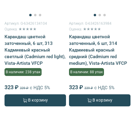
Артикул:
G-63426134104
Артикул:
G-63426163984
Оценка: ★★★★★
Оценка: ★★★★★
Карандаш цветной
Карандаш цветной
заточенный, 6 шт, 313
заточенный, 6 шт, 314
Кадмиевый красный
Кадмиевый красный
светлый (Cadmium red light),
средний (Cadmium red
Vista-Artista VFCP
medium), Vista-Artista VFCP
В наличии: 238 упак
В наличии: 88 упак
323 ₽
323 ₽
с НДС 5%
с НДС 5%
339 ₽
339 ₽
В корзину
В корзину