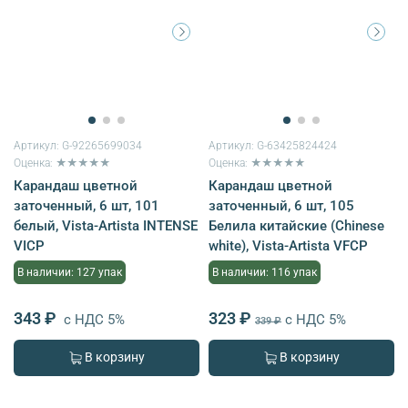
Артикул:
G-92265699034
Артикул:
G-63425824424
Оценка: ★★★★★
Оценка: ★★★★★
Карандаш цветной
Карандаш цветной
заточенный, 6 шт, 101
заточенный, 6 шт, 105
белый, Vista-Artista INTENSE
Белила китайские (Chinese
VICP
white), Vista-Artista VFCP
В наличии: 127 упак
В наличии: 116 упак
343 ₽
323 ₽
с НДС 5%
с НДС 5%
339 ₽
В корзину
В корзину