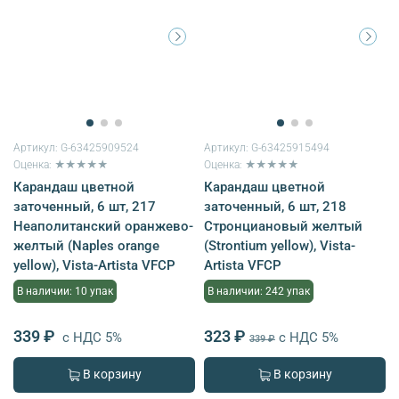
Артикул:
G-63425909524
Артикул:
G-63425915494
Оценка: ★★★★★
Оценка: ★★★★★
Карандаш цветной
Карандаш цветной
заточенный, 6 шт, 217
заточенный, 6 шт, 218
Неаполитанский оранжево-
Стронциановый желтый
желтый (Naples orange
(Strontium yellow), Vista-
yellow), Vista-Artista VFCP
Artista VFCP
В наличии: 10 упак
В наличии: 242 упак
339 ₽
323 ₽
с НДС 5%
с НДС 5%
339 ₽
В корзину
В корзину