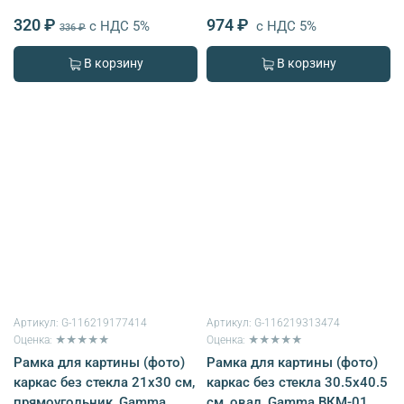
320 ₽
974 ₽
с НДС 5%
с НДС 5%
336 ₽
В корзину
В корзину
Артикул:
G-116219177414
Артикул:
G-116219313474
Оценка: ★★★★★
Оценка: ★★★★★
Рамка для картины (фото)
Рамка для картины (фото)
каркас без стекла 21х30 см,
каркас без стекла 30.5х40.5
прямоугольник, Gamma
см, овал, Gamma ВКМ-01