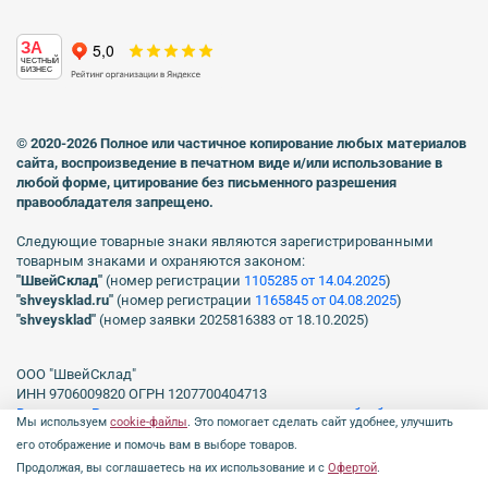
ЗА
ЧЕСТНЫЙ
БИЗНЕС
© 2020-2026 Полное или частичное копирование любых материалов
сайта, воспроизведение в печатном виде
и/или использование в
любой форме, цитирование без письменного разрешения
правообладателя запрещено.
Следующие товарные знаки являются зарегистрированными
товарным знаками и охраняются законом:
"ШвейСклад"
(номер регистрации
1105285 от 14.04.2025
)
"shveуsklad.ru"
(номер регистрации
1165845 от 04.08.2025
)
"shveysklad"
(номер заявки 2025816383 от 18.10.2025)
ООО "ШвейСклад"
ИНН 9706009820 ОГРН 1207700404713
Включен в Реестр операторов, осуществляющих обработку
Мы используем
cookie-файлы
. Это помогает сделать сайт удобнее, улучшить
персональных данных Роскомнадзора рег. № 77-23-150255, Приказ
его отображение и помочь вам в выборе товаров.
№231 от 16.06.2023.
Продолжая, вы соглашаетесь на их использование и с
Офертой
.