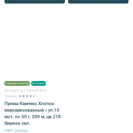
Хорошее качество
Из хлопка
Артикул:
G-11606281872
Оценка: ★★★★☆
Пряжа Камтекс Хлопок
мерсеризованный / уп.10
мот. по 50 г, 200 м, цв.218
бирюза зел.
100% хлопок