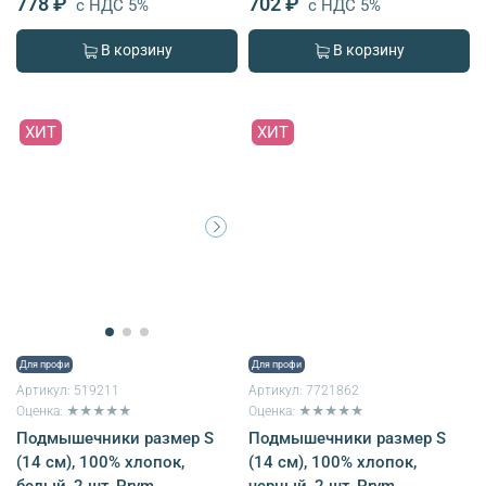
778 ₽
702 ₽
с НДС 5%
с НДС 5%
В корзину
В корзину
ХИТ
ХИТ
Для профи
Для профи
Артикул:
519211
Артикул:
7721862
Оценка: ★★★★★
Оценка: ★★★★★
Подмышечники размер S
Подмышечники размер S
(14 см), 100% хлопок,
(14 см), 100% хлопок,
белый, 2 шт, Prym
черный, 2 шт, Prym