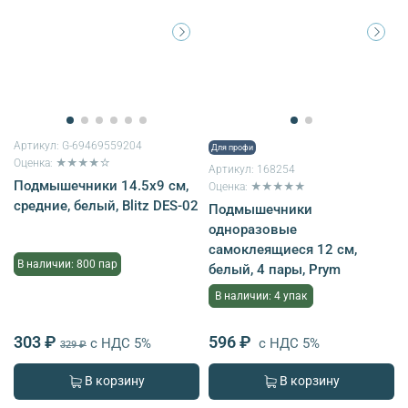
Артикул:
G-69469559204
Для профи
Оценка: ★★★★☆
Артикул:
168254
Подмышечники 14.5х9 см,
Оценка: ★★★★★
средние, белый, Blitz DES-02
Подмышечники
одноразовые
самоклеящиеся 12 см,
В наличии: 800 пар
белый, 4 пары, Prym
В наличии: 4 упак
303 ₽
596 ₽
с НДС 5%
с НДС 5%
329 ₽
В корзину
В корзину