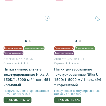
Большая намотка
Хорошее качество
Большая намотка
Хорошее качество
Текстурированная
Текстурированная
Артикул:
G-671646232
Артикул:
G-2220511011
Оценка: ★★★★☆
Оценка: ★★★★☆
Нитки универсальные
Нитки универсальные
текстурированные Nitka U,
текстурированные Nitka U,
150D/1, 5000 м / 1 кат., 451
150D/1, 5000 м / 1 кат., 494
кремовый
т.коричневый
Некрученые текстурированные
Некрученые текстурированные
нитки из 100% п/э
нитки из 100% п/э
В наличии: 126 боб
В наличии: 87 боб