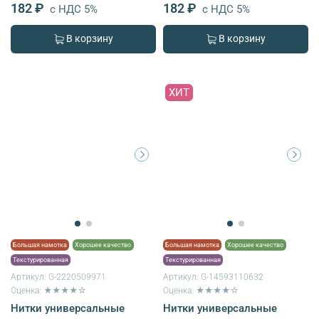
182 ₽
182 ₽
с НДС 5%
с НДС 5%
В корзину
В корзину
ХИТ
Большая намотка
Хорошее качество
Большая намотка
Хорошее качество
Текстурированная
Текстурированная
Артикул:
G-2220509971
Артикул:
G-14593110632
Оценка: ★★★★☆
Оценка: ★★★★☆
Нитки универсальные
Нитки универсальные