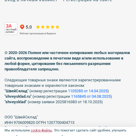
ЗА
ЧЕСТНЫЙ
БИЗНЕС
© 2020-2026 Полное или частичное копирование любых материалов
сайта, воспроизведение в печатном виде
и/или использование в
любой форме, цитирование без письменного разрешения
правообладателя запрещено.
Следующие товарные знаки являются зарегистрированными
товарным знаками и охраняются законом:
"ШвейСклад"
(номер регистрации
1105285 от 14.04.2025
)
"shveуsklad.ru"
(номер регистрации
1165845 от 04.08.2025
)
"shveysklad"
(номер заявки 2025816383 от 18.10.2025)
ООО "ШвейСклад"
ИНН 9706009820 ОГРН 1207700404713
Включен в Реестр операторов, осуществляющих обработку
Мы используем
cookie-файлы
. Это помогает сделать сайт удобнее, улучшить
персональных данных Роскомнадзора рег. № 77-23-150255, Приказ