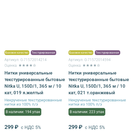
Базовое качество
Текстурированная
Базовое качество
Текстурированная
Артикул:
G-71572014214
Артикул:
G-71572014594
Оценка: ★★★★☆
Оценка: ★★★★☆
Нитки универсальные
Нитки универсальные
текстурированные бытовые
текстурированные бытовые
Nitka U, 150D/1, 365 м / 10
Nitka U, 150D/1, 365 м / 10
кат, 019 я.желтый
кат, 021 т.оранжевый
Некрученые текстурированные
Некрученые текстурированные
нитки из 100% п/э
нитки из 100% п/э
В наличии: 194 упак
В наличии: 223 упак
299 ₽
299 ₽
с НДС 5%
с НДС 5%