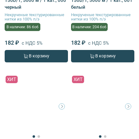
150D/1, 5000 м / 1 кат., 000
150D/1, 5000 м / 1 кат., 001
черный
белый
Некрученые текстурированные
Некрученые текстурированные
нитки из 100% п/э
нитки из 100% п/э
В наличии: 86 боб
В наличии: 204 боб
182 ₽
182 ₽
с НДС 5%
с НДС 5%
В корзину
В корзину
ХИТ
ХИТ