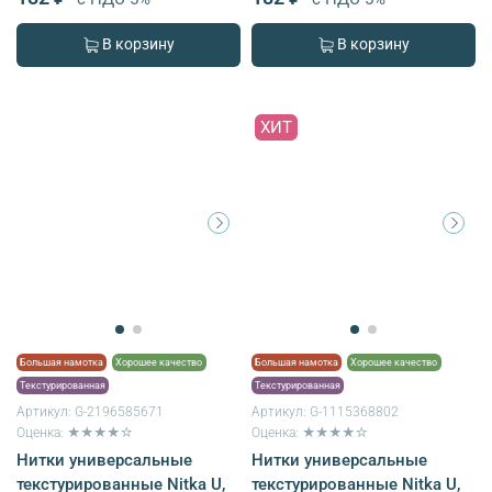
В корзину
В корзину
ХИТ
Большая намотка
Хорошее качество
Большая намотка
Хорошее качество
Текстурированная
Текстурированная
Артикул:
G-2196585671
Артикул:
G-1115368802
Оценка: ★★★★☆
Оценка: ★★★★☆
Нитки универсальные
Нитки универсальные
текстурированные Nitka U,
текстурированные Nitka U,