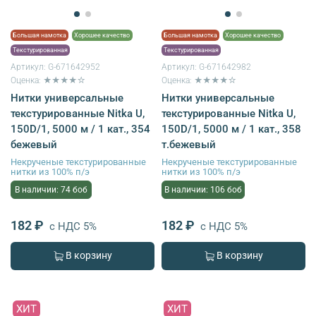
Большая намотка
Хорошее качество
Большая намотка
Хорошее качество
Текстурированная
Текстурированная
Артикул:
G-671642952
Артикул:
G-671642982
Оценка: ★★★★☆
Оценка: ★★★★☆
Нитки универсальные
Нитки универсальные
текстурированные Nitka U,
текстурированные Nitka U,
150D/1, 5000 м / 1 кат., 354
150D/1, 5000 м / 1 кат., 358
бежевый
т.бежевый
Некрученые текстурированные
Некрученые текстурированные
нитки из 100% п/э
нитки из 100% п/э
В наличии: 74 боб
В наличии: 106 боб
182 ₽
182 ₽
с НДС 5%
с НДС 5%
В корзину
В корзину
ХИТ
ХИТ