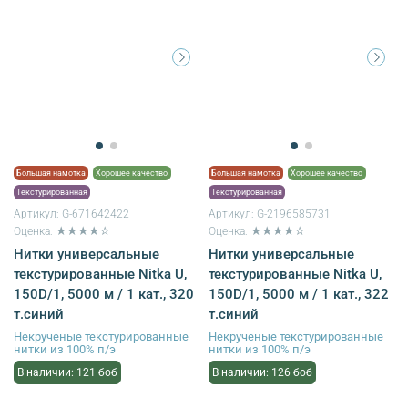
Большая намотка
Хорошее качество
Большая намотка
Хорошее качество
Текстурированная
Текстурированная
Артикул:
G-671642422
Артикул:
G-2196585731
Оценка: ★★★★☆
Оценка: ★★★★☆
Нитки универсальные
Нитки универсальные
текстурированные Nitka U,
текстурированные Nitka U,
150D/1, 5000 м / 1 кат., 320
150D/1, 5000 м / 1 кат., 322
т.синий
т.синий
Некрученые текстурированные
Некрученые текстурированные
нитки из 100% п/э
нитки из 100% п/э
В наличии: 121 боб
В наличии: 126 боб