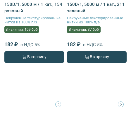
150D/1, 5000 м / 1 кат., 154
150D/1, 5000 м / 1 кат., 211
розовый
зеленый
Некрученые текстурированные
Некрученые текстурированные
нитки из 100% п/э
нитки из 100% п/э
В наличии: 109 боб
В наличии: 37 боб
182 ₽
182 ₽
с НДС 5%
с НДС 5%
В корзину
В корзину