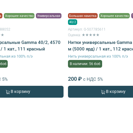
а
Хорошее качество
Универсальная
Большая намотка
Хорошее качество
40/2
688052
Артикул:
G-507785611
★★
Оценка: ★★★★★
рсальные Gamma 40/2, 4570
Нитки универсальные Gamma 
 / 1 кат., 111 красный
м (5000 ярд) / 1 кат., 112 кра
льная из 100% п/э
Нить универсальная из 100% п/э
 боб
В наличии: 56 боб
200 ₽
С 5%
с НДС 5%
В корзину
В корзину