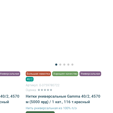
Универсальная
Большая намотка
Хорошее качество
Универсальная
40/2
Артикул:
G-3759780722
Оценка: ★★★★★
40/2, 4570
Нитки универсальные Gamma 40/2, 4570
расный
м (5000 ярд) / 1 кат., 116 т.красный
Нить универсальная из 100% п/э