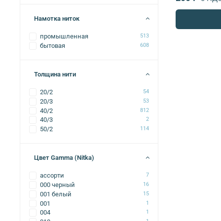
Намотка ниток
промышленная
513
бытовая
608
Толщина нити
20/2
54
20/3
53
40/2
812
40/3
2
50/2
114
Цвет Gamma (Nitka)
ассорти
7
000 черный
16
001 белый
15
001
1
004
1