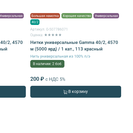
Универсальная
Большая намотка
Хорошее качество
Универсальная
40/2
Артикул:
G-507786071
Оценка: ★★★★★
40/2, 4570
Нитки универсальные Gamma 40/2, 4570
сный
м (5000 ярд) / 1 кат., 113 красный
Нить универсальная из 100% п/э
В наличии: 2 боб
200 ₽
с НДС 5%
В корзину