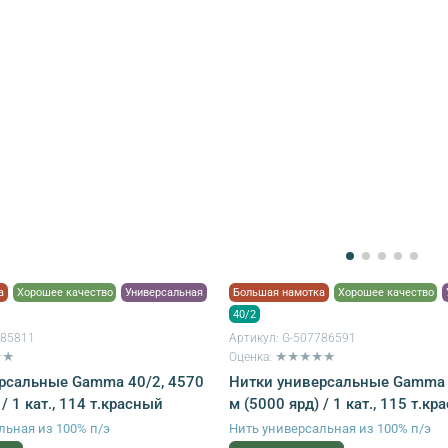
а
Хорошее качество
Универсальная
Большая намотка
Хорошее качество
40/2
785811
Артикул:
G-507786591
★★
Оценка: ★★★★★
рсальные Gamma 40/2, 4570
Нитки универсальные Gamma 
 / 1 кат., 114 т.красный
м (5000 ярд) / 1 кат., 115 т.к
льная из 100% п/э
Нить универсальная из 100% п/э