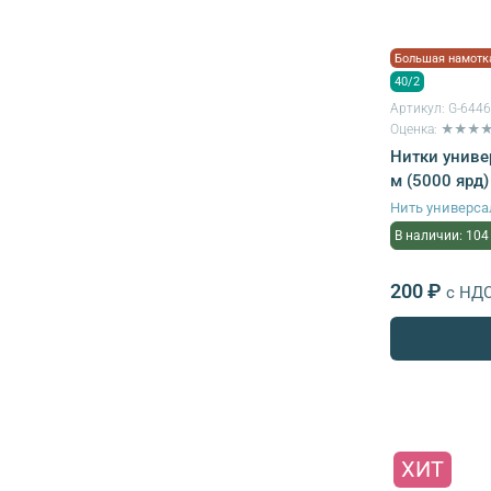
Большая намотк
40/2
Артикул:
G-644
Оценка: ★★★
Нитки униве
м (5000 ярд)
Нить универса
В наличии: 104
200 ₽
с НД
ХИТ