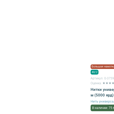
Большая намотк
40/2
Артикул:
G-375
Оценка: ★★★
Нитки униве
м (5000 ярд)
Нить универса
В наличии: 75 