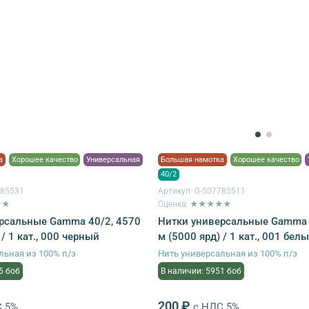
а
Хорошее качество
Универсальная
Большая намотка
Хорошее качество
40/2
785531
Артикул:
G-507785511
★★
Оценка: ★★★★★
рсальные Gamma 40/2, 4570
Нитки универсальные Gamma 
 / 1 кат., 000 черный
м (5000 ярд) / 1 кат., 001 бел
льная из 100% п/э
Нить универсальная из 100% п/э
5 боб
В наличии: 5951 боб
200 ₽
С 5%
с НДС 5%