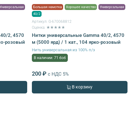
Универсальная
Большая намотка
Хорошее качество
Универсальная
40/2
Артикул:
G-670068812
Оценка: ★★★★★
40/2, 4570
Нитки универсальные Gamma 40/2, 4570
зно-розовый
м (5000 ярд) / 1 кат., 104 ярко-розовый
Нить универсальная из 100% п/э
В наличии: 71 боб
200 ₽
с НДС 5%
В корзину