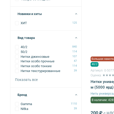
Новинки и хиты
ХИТ
125
Вид товара
40/2
840
50/2
114
Нитки джинсовые
107
Большая намотк
Нитки особо прочные
47
40/2
Нитки особо тонкие
114
Артикул:
G-507
Нитки текстурированные
39
Оценка: ★★★
Показать все
Нитки униве
м (5000 ярд)
Нить универса
Бренд
В наличии: 428
Gamma
1110
Nitka
39
200 ₽
с НД