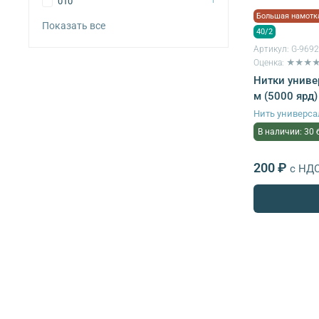
010
1
Большая намотк
Показать все
40/2
Артикул:
G-969
Оценка: ★★★
Нитки униве
м (5000 ярд)
Нить универса
В наличии: 30 
200 ₽
с НД