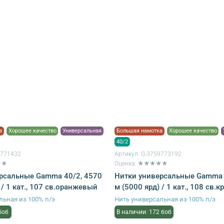
а
Хорошее качество
Универсальная
Большая намотка
Хорошее качество
40/2
9771432
Артикул:
G-3759773192
★★
Оценка: ★★★★★
рсальные Gamma 40/2, 4570
Нитки универсальные Gamma 
 / 1 кат., 107 св.оранжевый
м (5000 ярд) / 1 кат., 108 св.
льная из 100% п/э
Нить универсальная из 100% п/э
боб
В наличии: 172 боб