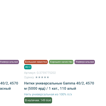
Универсальная
Большая намотка
Хорошее качество
Универсальная
40/2
Артикул:
G-3759775202
Оценка: ★★★★★
40/2, 4570
Нитки универсальные Gamma 40/2, 4570
красный
м (5000 ярд) / 1 кат., 110 алый
Нить универсальная из 100% п/э
В наличии: 149 боб