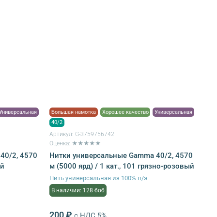
Универсальная
Большая намотка
Хорошее качество
Универсальная
40/2
Артикул:
G-3759756742
Оценка: ★★★★★
40/2, 4570
Нитки универсальные Gamma 40/2, 4570
ый
м (5000 ярд) / 1 кат., 101 грязно-розовый
Нить универсальная из 100% п/э
В наличии: 128 боб
200 ₽
с НДС 5%