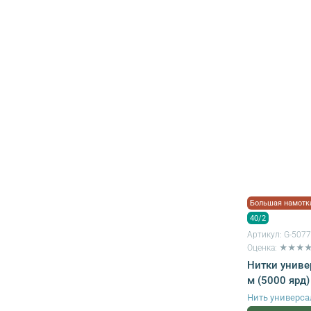
Большая намотк
40/2
Артикул:
G-507
Оценка: ★★★
Нитки униве
м (5000 ярд)
Нить универса