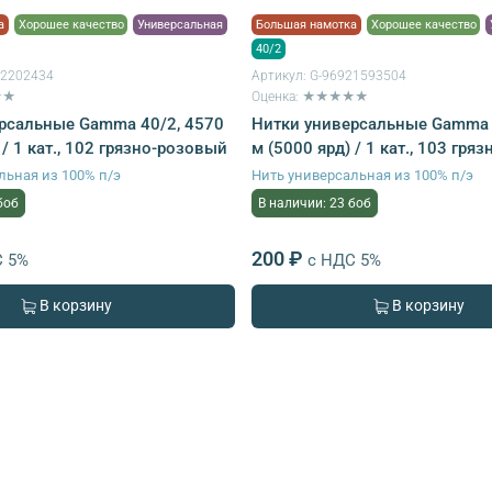
а
Хорошее качество
Универсальная
Большая намотка
Хорошее качество
40/2
22202434
Артикул:
G-96921593504
★★
Оценка: ★★★★★
рсальные Gamma 40/2, 4570
Нитки универсальные Gamma 
 / 1 кат., 102 грязно-розовый
м (5000 ярд) / 1 кат., 103 гря
льная из 100% п/э
Нить универсальная из 100% п/э
боб
В наличии: 23 боб
200 ₽
С 5%
с НДС 5%
В корзину
В корзину