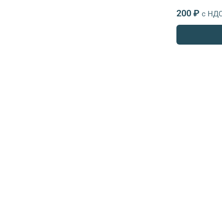
200 ₽
с НД