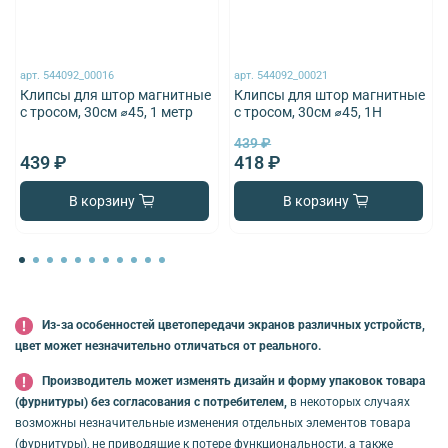
арт.
544092_00016
арт.
544092_00021
Клипсы для штор магнитные
Клипсы для штор магнитные
с тросом, 30см ⌀45, 1 метр
с тросом, 30см ⌀45, 1Н
439 ₽
439 ₽
418 ₽
В корзину
В корзину
Из-за особенностей цветопередачи экранов различных устройств,
цвет может незначительно отличаться от реального.
Производитель может изменять дизайн и форму упаковок товара
(фурнитуры) без согласования с потребителем,
в некоторых случаях
возможны незначительные изменения отдельных элементов товара
(фурнитуры), не приводящие к потере функциональности, а также