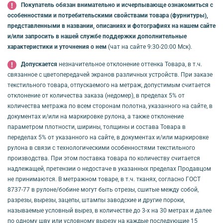
Покупатель обязан внимательно и исчерпывающе ознакомиться с
особенностями и потребительскими свойствами товара (фурнитуры),
представленными в названии, описаниях и фотографиях на нашем сайте
и/или запросить в нашей службе поддержки дополнительные
характеристики и уточнения о нем
(чат на сайте 9:30-20:00 Мск).
Допускается
незначительное отклонение оттенка Товара, в т.ч.
связанное с цветопередачей экранов различных устройств. При заказе
текстильного товара, отпускаемого на метраж, допустимым считается
отклонение от количества заказа (недомер), в пределах 5% от
количества метража по всем сторонам полотна, указанного на сайте, в
документах и/или на маркировке рулона, а также отклонение
параметром плотности, ширины, толщины и состава Товара в
переделах 5% от указанного на сайте, в документах и/или маркировке
рулона в связи с технологическими особенностями текстильного
производства. При этом поставка товара по количеству считается
надлежащей, претензии о недостаче в указанных пределах Продавцом
не принимаются. В метражном товаре, в т.ч. тканях, согласно ГОСТ
8737-77 в рулоне/бобине могут быть отрезы, сшитые между собой,
разрезы, вырезы, зацепы, штампы заводские и другие пороки,
называемые условный вырез, в количестве до 3-х на 30 метрах и далее
по одному шву или условному вырезу на каждые последующие 15