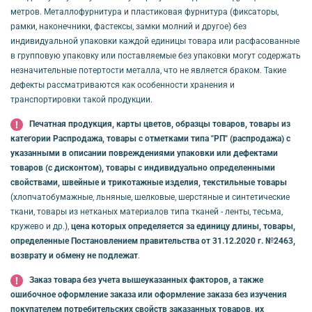
метров. Металлофурнитура и пластиковая фурнитура (фиксаторы,
рамки, наконечники, фастексы, замки молний и другое) без
индивидуальной упаковки каждой единицы товара или расфасованные
в групповую упаковку или поставляемые без упаковки могут содержать
незначительные потертости металла, что не является браком. Такие
дефекты рассматриваются как особенности хранения и
транспортировки такой продукции.
Печатная продукция, карты цветов, образцы товаров, товары из
категории Распродажа, товары с отметками типа "РП" (распродажа) с
указанными в описании повреждениями упаковки или дефектами
товаров (с дисконтом), товары с индивидуально определенными
свойствами, швейные и трикотажные изделия, текстильные товары
(хлопчатобумажные, льняные, шелковые, шерстяные и синтетические
ткани, товары из нетканых материалов типа тканей - ленты, тесьма,
кружево и др.),
цена которых определяется за единицу длины, товары,
определенные Постановлением правительства от 31.12.2020 г. №2463,
возврату и обмену не подлежат
.
Заказ товара без учета вышеуказанных факторов, а также
ошибочное оформление заказа или оформление заказа без изучения
покупателем потребительских свойств заказанных товаров, их