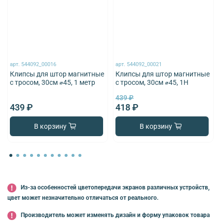
арт.
544092_00016
арт.
544092_00021
Клипсы для штор магнитные
Клипсы для штор магнитные
с тросом, 30см ⌀45, 1 метр
с тросом, 30см ⌀45, 1Н
439 ₽
439 ₽
418 ₽
В корзину
В корзину
Из-за особенностей цветопередачи экранов различных устройств,
цвет может незначительно отличаться от реального.
Производитель может изменять дизайн и форму упаковок товара