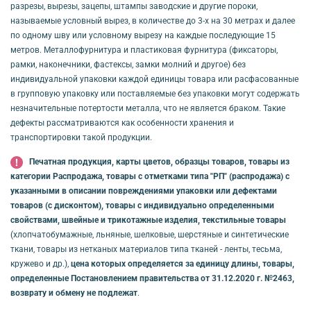
разрезы, вырезы, зацепы, штампы заводские и другие пороки,
называемые условный вырез, в количестве до 3-х на 30 метрах и далее
по одному шву или условному вырезу на каждые последующие 15
метров. Металлофурнитура и пластиковая фурнитура (фиксаторы,
рамки, наконечники, фастексы, замки молний и другое) без
индивидуальной упаковки каждой единицы товара или расфасованные
в групповую упаковку или поставляемые без упаковки могут содержать
незначительные потертости металла, что не является браком. Такие
дефекты рассматриваются как особенности хранения и
транспортировки такой продукции.
Печатная продукция, карты цветов, образцы товаров, товары из
категории Распродажа, товары с отметками типа "РП" (распродажа) с
указанными в описании повреждениями упаковки или дефектами
товаров (с дисконтом), товары с индивидуально определенными
свойствами, швейные и трикотажные изделия, текстильные товары
(хлопчатобумажные, льняные, шелковые, шерстяные и синтетические
ткани, товары из нетканых материалов типа тканей - ленты, тесьма,
кружево и др.),
цена которых определяется за единицу длины, товары,
определенные Постановлением правительства от 31.12.2020 г. №2463,
возврату и обмену не подлежат
.