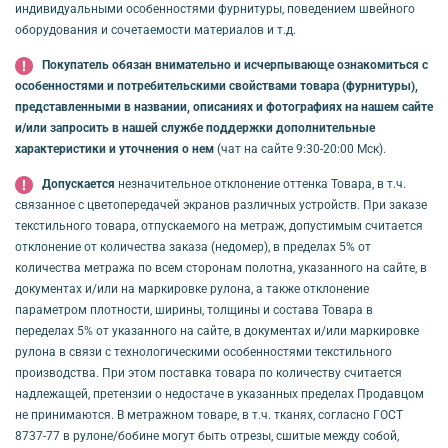
индивидуальными особенностями фурнитуры, поведением швейного
оборудования и сочетаемости материалов и т.д.
Покупатель обязан внимательно и исчерпывающе ознакомиться с
особенностями и потребительскими свойствами товара (фурнитуры),
представленными в названии, описаниях и фотографиях на нашем сайте
и/или запросить в нашей службе поддержки дополнительные
характеристики и уточнения о нем
(чат на сайте 9:30-20:00 Мск).
Допускается
незначительное отклонение оттенка Товара, в т.ч.
связанное с цветопередачей экранов различных устройств. При заказе
текстильного товара, отпускаемого на метраж, допустимым считается
отклонение от количества заказа (недомер), в пределах 5% от
количества метража по всем сторонам полотна, указанного на сайте, в
документах и/или на маркировке рулона, а также отклонение
параметром плотности, ширины, толщины и состава Товара в
переделах 5% от указанного на сайте, в документах и/или маркировке
рулона в связи с технологическими особенностями текстильного
производства. При этом поставка товара по количеству считается
надлежащей, претензии о недостаче в указанных пределах Продавцом
не принимаются. В метражном товаре, в т.ч. тканях, согласно ГОСТ
8737-77 в рулоне/бобине могут быть отрезы, сшитые между собой,