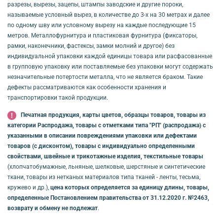
разрезы, вырезы, зацепы, штампы заводские и другие пороки,
называемые условный вырез, в количестве до 3-х на 30 метрах и далее
по одному шву или условному вырезу на каждые последующие 15
метров. Металлофурнитура и пластиковая фурнитура (фиксаторы,
рамки, наконечники, фастексы, замки молний и другое) без
индивидуальной упаковки каждой единицы товара или расфасованные
в групповую упаковку или поставляемые без упаковки могут содержать
незначительные потертости металла, что не является браком. Такие
дефекты рассматриваются как особенности хранения и
транспортировки такой продукции.
Печатная продукция, карты цветов, образцы товаров, товары из
категории Распродажа, товары с отметками типа "РП" (распродажа) с
указанными в описании повреждениями упаковки или дефектами
товаров (с дисконтом), товары с индивидуально определенными
свойствами, швейные и трикотажные изделия, текстильные товары
(хлопчатобумажные, льняные, шелковые, шерстяные и синтетические
ткани, товары из нетканых материалов типа тканей - ленты, тесьма,
кружево и др.),
цена которых определяется за единицу длины, товары,
определенные Постановлением правительства от 31.12.2020 г. №2463,
возврату и обмену не подлежат
.