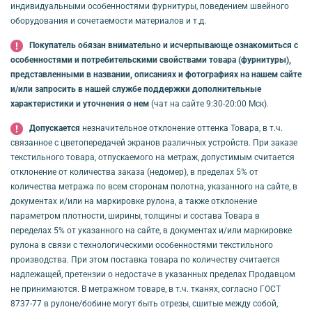
индивидуальными особенностями фурнитуры, поведением швейного
оборудования и сочетаемости материалов и т.д.
Покупатель обязан внимательно и исчерпывающе ознакомиться с
особенностями и потребительскими свойствами товара (фурнитуры),
представленными в названии, описаниях и фотографиях на нашем сайте
и/или запросить в нашей службе поддержки дополнительные
характеристики и уточнения о нем
(чат на сайте 9:30-20:00 Мск).
Допускается
незначительное отклонение оттенка Товара, в т.ч.
связанное с цветопередачей экранов различных устройств. При заказе
текстильного товара, отпускаемого на метраж, допустимым считается
отклонение от количества заказа (недомер), в пределах 5% от
количества метража по всем сторонам полотна, указанного на сайте, в
документах и/или на маркировке рулона, а также отклонение
параметром плотности, ширины, толщины и состава Товара в
переделах 5% от указанного на сайте, в документах и/или маркировке
рулона в связи с технологическими особенностями текстильного
производства. При этом поставка товара по количеству считается
надлежащей, претензии о недостаче в указанных пределах Продавцом
не принимаются. В метражном товаре, в т.ч. тканях, согласно ГОСТ
8737-77 в рулоне/бобине могут быть отрезы, сшитые между собой,