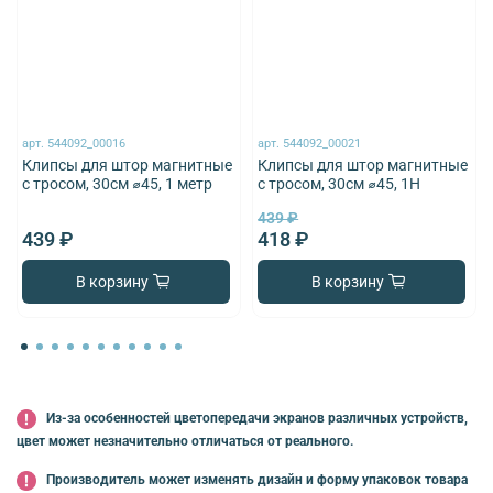
арт.
544092_00016
арт.
544092_00021
Клипсы для штор магнитные
Клипсы для штор магнитные
с тросом, 30см ⌀45, 1 метр
с тросом, 30см ⌀45, 1Н
439 ₽
439 ₽
418 ₽
В корзину
В корзину
Из-за особенностей цветопередачи экранов различных устройств,
цвет может незначительно отличаться от реального.
Производитель может изменять дизайн и форму упаковок товара