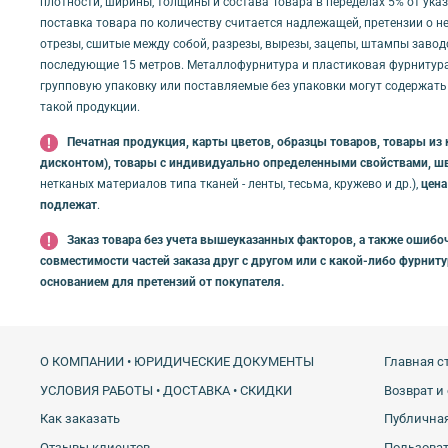
плотности, ширины, толщины и состава Товара в переделах 5% от ука
поставка товара по количеству считается надлежащей, претензии о не
отрезы, сшитые между собой, разрезы, вырезы, зацепы, штампы заводс
последующие 15 метров. Металлофурнитура и пластиковая фурнитура 
групповую упаковку или поставляемые без упаковки могут содержать
такой продукции.
Печатная продукция, карты цветов, образцы товаров, товары из 
дисконтом), товары с индивидуально определенными свойствами, ш
нетканых материалов типа тканей - ленты, тесьма, кружево и др.),
цена
подлежат
.
Заказ товара без учета вышеуказанных факторов, а также ошибоч
совместимости частей заказа друг с другом или с какой-либо фурнит
основанием для претензий от покупателя.
О КОМПАНИИ • ЮРИДИЧЕСКИЕ ДОКУМЕНТЫ
Главная с
УСЛОВИЯ РАБОТЫ • ДОСТАВКА • СКИДКИ
Возврат и
Как заказать
Публичная
Отзывы клиентов
Пользова