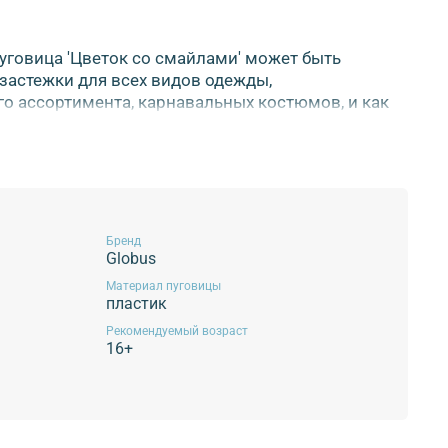
уговица 'Цветок со смайлами' может быть
 застежки для всех видов одежды,
о ассортимента, карнавальных костюмов, и как
 различных аксессуаров. Новая декоративная
возможность обновления гардероба, но и
повторимого стиля. В настоящее время
 используются при изготовлении декоративных
нг, создании декоративных панно, картин и т.д.
ысококачественного пластика на ножке.
Бренд
ные изделия используя наши чудесные пуговицы.
Globus
ип крепления: на ножке. Тип пуговиц: детская.
Материал пуговицы
пластик
Рекомендуемый возраст
одлежит!
16+