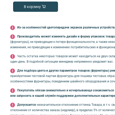
В корзину
Из-за особенностей цветопередачи экранов различных устройств,
Производитель может изменять дизайн и форму упаковок товара 
(фурнитуры), не приводящие к потере функциональности, а также нез
изменения, не приводящие к изменению потребительских и функциона
Часть остатка некоторых товаров может находиться на двух скла
один день. В подобной ситуации менеджер непременно уведомит вас.
Для подбора цвета и других параметров товаров (фурнитуры) ре
приобретение тестовой партии фурнитуры для пошива тестовых обра
особенностями фурнитуры, поведением швейного оборудования и соче
Покупатель обязан внимательно и исчерпывающе ознакомиться с 
или запросить в нашей службе поддержки дополнительные характери
Допускается
незначительное отклонение оттенка Товара, в т.ч. 
отклонение от количества заказа (недомер), в пределах 5% от количе