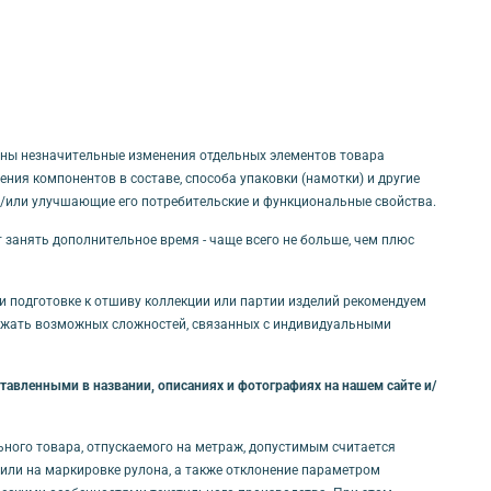
ны незначительные изменения отдельных элементов товара
ния компонентов в составе, способа упаковки (намотки) и другие
и/или улучшающие его потребительские и функциональные свойства.
т занять дополнительное время - чаще всего не больше, чем плюс
ри подготовке к отшиву коллекции или партии изделий рекомендуем
бежать возможных сложностей, связанных с индивидуальными
авленными в названии, описаниях и фотографиях на нашем сайте и/
льного товара, отпускаемого на метраж, допустимым считается
и/или на маркировке рулона, а также отклонение параметром