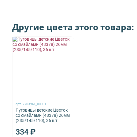
Другие цвета этого товара:
арт.
7703941_00001
Пуговицы детские Цветок
со смайлами (48378) 26мм
(235/145/110), 36 шт
334 ₽