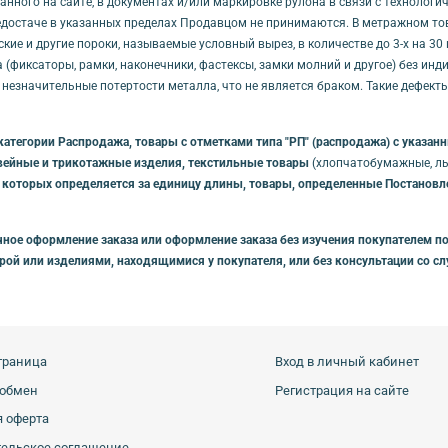
занного на сайте, в документах и/или маркировке рулона в связи с технолог
достаче в указанных пределах Продавцом не принимаются. В метражном товар
кие и другие пороки, называемые условный вырез, в количестве до 3-х на 3
(фиксаторы, рамки, наконечники, фастексы, замки молний и другое) без ин
 незначительные потертости металла, что не является браком. Такие дефек
категории Распродажа, товары с отметками типа "РП" (распродажа) с указа
вейные и трикотажные изделия, текстильные товары
(хлопчатобумажные, льн
 которых определяется за единицу длины, товары, определенные Постановлен
ное оформление заказа или оформление заказа без изучения покупателем по
урой или изделиями, находящимися у покупателя, или без консультации со 
траница
Вход в личный кабинет
 обмен
Регистрация на сайте
 оферта
тельское соглашение