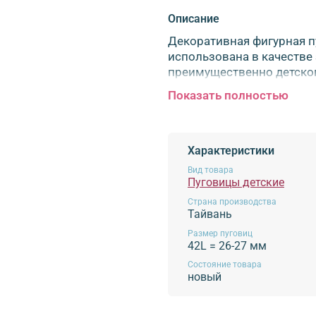
Описание
Декоративная фигурная п
использована в качестве
преимущественно детског
элемент декора одежды и
Показать полностью
пуговица, это не только 
возможность создания не
пуговицы так же активно
работ в технике скрапбуки
Характеристики
Пуговица выполнена из в
Вид товара
Создавайте свои уникаль
Пуговицы детские
Размер: диаметр 26 мм. Т
Страна производства
Цвета: в ассортименте.
Тайвань
Размер пуговиц
Обязательной сертификации не п
42L = 26-27 мм
Состояние товара
новый