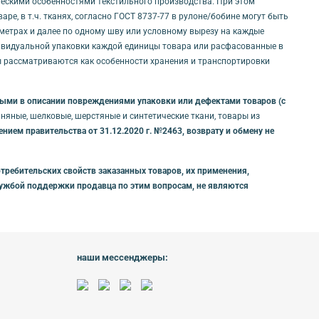
ическими особенностями текстильного производства. При этом
е, в т.ч. тканях, согласно ГОСТ 8737-77 в рулоне/бобине могут быть
0 метрах и далее по одному шву или условному вырезу на каждые
дивидуальной упаковки каждой единицы товара или расфасованные в
ты рассматриваются как особенности хранения и транспортировки
нными в описании повреждениями упаковки или дефектами товаров (с
яные, шелковые, шерстяные и синтетические ткани, товары из
ием правительства от 31.12.2020 г. №2463, возврату и обмену не
требительских свойств заказанных товаров, их применения,
службой поддержки продавца по этим вопросам, не являются
наши мессенджеры: