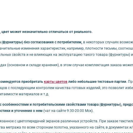
 цвет может незначительно отличаться от реального.
(фурнитуры) без согласования с потребителем,
в некоторых случаях возмож
начительные изменения характеристик, например, плотности тесьмы, соотноше
льных свойств и не влияющих на эксплуатацию такого товара (фурнитуры) 
дах (основном и складе хранения), в этом случае комплектация заказа може
комендуется приобретать
карты цветов
либо небольшие тестовые партии
. П
зцов с последующим контролем качества готовых изделий, это позволит из
таемости материалов и т.д.
особенностями и потребительскими свойствами товара (фурнитуры), предст
стики и уточнения о нем
(чат на сайте 9:30-20:00 Мск).
связанное с цветопередачей экранов различных устройств. При заказе тексти
ства метража по всем сторонам полотна, указанного на сайте, в документах 