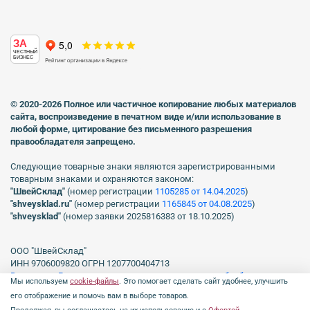
ЗА
ЧЕСТНЫЙ
БИЗНЕС
© 2020-2026 Полное или частичное копирование любых материалов
сайта, воспроизведение в печатном виде
и/или использование в
любой форме, цитирование без письменного разрешения
правообладателя запрещено.
Следующие товарные знаки являются зарегистрированными
товарным знаками и охраняются законом:
"ШвейСклад"
(номер регистрации
1105285 от 14.04.2025
)
"shveуsklad.ru"
(номер регистрации
1165845 от 04.08.2025
)
"shveysklad"
(номер заявки 2025816383 от 18.10.2025)
ООО "ШвейСклад"
ИНН 9706009820 ОГРН 1207700404713
Включен в Реестр операторов, осуществляющих обработку
Мы используем
cookie-файлы
. Это помогает сделать сайт удобнее, улучшить
персональных данных Роскомнадзора рег. № 77-23-150255, Приказ
его отображение и помочь вам в выборе товаров.
№231 от 16.06.2023.