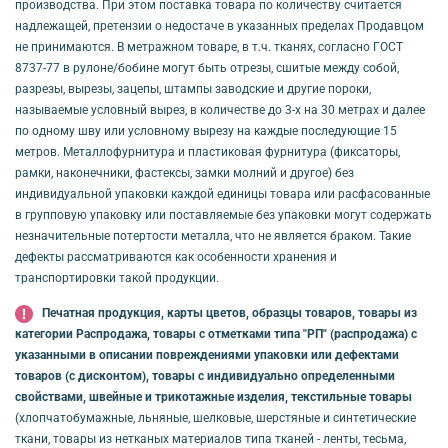
производства. При этом поставка товара по количеству считается
надлежащей, претензии о недостаче в указанных пределах Продавцом
не принимаются. В метражном товаре, в т.ч. тканях, согласно ГОСТ
8737-77 в рулоне/бобине могут быть отрезы, сшитые между собой,
разрезы, вырезы, зацепы, штампы заводские и другие пороки,
называемые условный вырез, в количестве до 3-х на 30 метрах и далее
по одному шву или условному вырезу на каждые последующие 15
метров. Металлофурнитура и пластиковая фурнитура (фиксаторы,
рамки, наконечники, фастексы, замки молний и другое) без
индивидуальной упаковки каждой единицы товара или расфасованные
в групповую упаковку или поставляемые без упаковки могут содержать
незначительные потертости металла, что не является браком. Такие
дефекты рассматриваются как особенности хранения и
транспортировки такой продукции.
Печатная продукция, карты цветов, образцы товаров, товары из
категории Распродажа, товары с отметками типа "РП" (распродажа) с
указанными в описании повреждениями упаковки или дефектами
товаров (с дисконтом), товары с индивидуально определенными
свойствами, швейные и трикотажные изделия, текстильные товары
(хлопчатобумажные, льняные, шелковые, шерстяные и синтетические
ткани, товары из нетканых материалов типа тканей - ленты, тесьма,