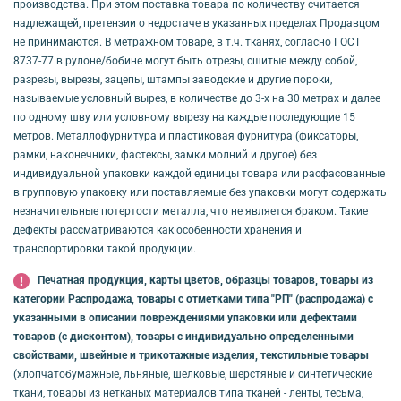
производства. При этом поставка товара по количеству считается
надлежащей, претензии о недостаче в указанных пределах Продавцом
не принимаются. В метражном товаре, в т.ч. тканях, согласно ГОСТ
8737-77 в рулоне/бобине могут быть отрезы, сшитые между собой,
разрезы, вырезы, зацепы, штампы заводские и другие пороки,
называемые условный вырез, в количестве до 3-х на 30 метрах и далее
по одному шву или условному вырезу на каждые последующие 15
метров. Металлофурнитура и пластиковая фурнитура (фиксаторы,
рамки, наконечники, фастексы, замки молний и другое) без
индивидуальной упаковки каждой единицы товара или расфасованные
в групповую упаковку или поставляемые без упаковки могут содержать
незначительные потертости металла, что не является браком. Такие
дефекты рассматриваются как особенности хранения и
транспортировки такой продукции.
Печатная продукция, карты цветов, образцы товаров, товары из
категории Распродажа, товары с отметками типа "РП" (распродажа) с
указанными в описании повреждениями упаковки или дефектами
товаров (с дисконтом), товары с индивидуально определенными
свойствами, швейные и трикотажные изделия, текстильные товары
(хлопчатобумажные, льняные, шелковые, шерстяные и синтетические
ткани, товары из нетканых материалов типа тканей - ленты, тесьма,