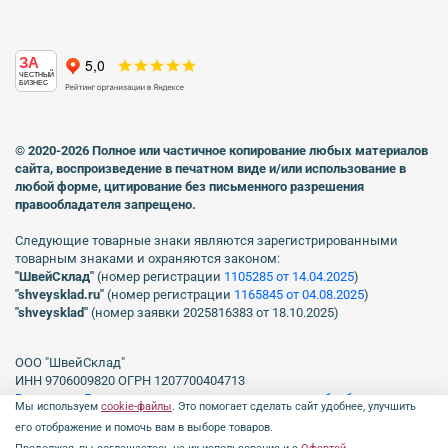
ЗА
ЧЕСТНЫЙ
БИЗНЕС
© 2020-2026 Полное или частичное копирование любых материалов
сайта, воспроизведение в печатном виде
и/или использование в
любой форме, цитирование без письменного разрешения
правообладателя запрещено.
Следующие товарные знаки являются зарегистрированными
товарным знаками и охраняются законом:
"ШвейСклад"
(номер регистрации
1105285 от 14.04.2025
)
"shveуsklad.ru"
(номер регистрации
1165845 от 04.08.2025
)
"shveysklad"
(номер заявки 2025816383 от 18.10.2025)
ООО "ШвейСклад"
ИНН 9706009820 ОГРН 1207700404713
Включен в Реестр операторов, осуществляющих обработку
Мы используем
cookie-файлы
. Это помогает сделать сайт удобнее, улучшить
персональных данных Роскомнадзора рег. № 77-23-150255, Приказ
его отображение и помочь вам в выборе товаров.
№231 от 16.06.2023.