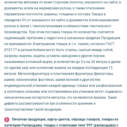
количества метража по всем сторонам полотна, указанного на сайте, в
документах и/или на маркировке рулона, а также отклонение
параметром плотности, ширины, толщины и состава Товара в
переделах 5% от указанного на сайте, в документах и/или маркировке
рулона в связи с технологическими особенностями текстильного
производства. При этом поставка товара по количеству считается
надлежащей, претензии о недостаче в указанных пределах Продавцом
не принимаются. В метражном товаре, в т.ч. тканях, согласно ГОСТ
8737-77 в рулоне/бобине могут быть отрезы, сшитые между собой,
разрезы, вырезы, зацепы, штампы заводские и другие пороки,
называемые условный вырез, в количестве до 3-х на 30 метрах и далее
по одному шву или условному вырезу на каждые последующие 15
метров. Металлофурнитура и пластиковая фурнитура (фиксаторы,
рамки, наконечники, фастексы, замки молний и другое) без
индивидуальной упаковки каждой единицы товара или расфасованные
в групповую упаковку или поставляемые без упаковки могут содержать
незначительные потертости металла, что не является браком. Такие
дефекты рассматриваются как особенности хранения и
транспортировки такой продукции.
Печатная продукция, карты цветов, образцы товаров, товары из
категории Распродажа, товары с отметками типа "РП" (распродажа) с