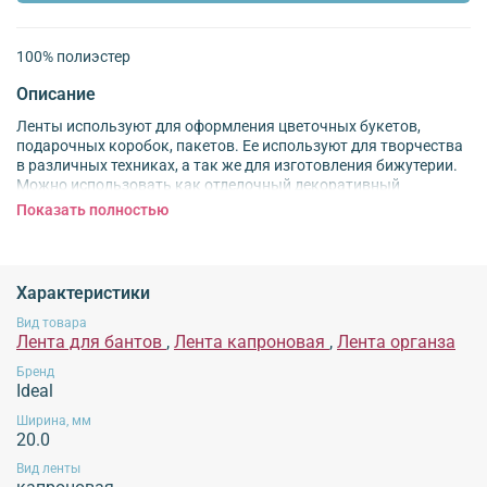
100% полиэстер
Описание
Ленты используют для оформления цветочных букетов,
подарочных коробок, пакетов. Ее используют для творчества
в различных техниках, а так же для изготовления бижутерии.
Можно использовать как отделочный декоративный
материал при пошиве одежды. Лента упакована в виде ролика
Показать полностью
с защитным картоном по бокам и пластиковой втулкой.
Внимание!
Для сохранения характеристик продукции
не рекомендуется
стирка
при высоких температурах, использование химических средств для стирки,
Характеристики
отбеливание, использование хлорсодержащих средств, отжим изделий в
Вид товара
стиральной машине, высокотемпературная обработка, отпаривание изделий.
Лента для бантов
,
Лента капроновая
,
Лента органза
Рекомендуется применять щадящие методы ухода, избегать воздействия
агрессивных жидкостей и экстремальных механических воздействий.
Бренд
Эксплуатация продукции без учета данных рекомендаций не гарантирует
Ideal
сохранение внешнего вида изделия!
Ширина, мм
20.0
Вид ленты