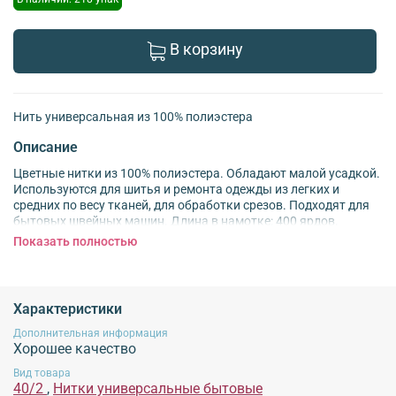
В корзину
Нить универсальная из 100% полиэстера
Описание
Цветные нитки из 100% полиэстера. Обладают малой усадкой.
Используются для шитья и ремонта одежды из легких и
средних по весу тканей, для обработки срезов. Подходят для
бытовых швейных машин. Длина в намотке: 400 ярдов.
Толщина нити: 40/2
Показать полностью
Обязательной сертификации не подлежит!
Характеристики
Дополнительная информация
Хорошее качество
Вид товара
40/2
,
Нитки универсальные бытовые