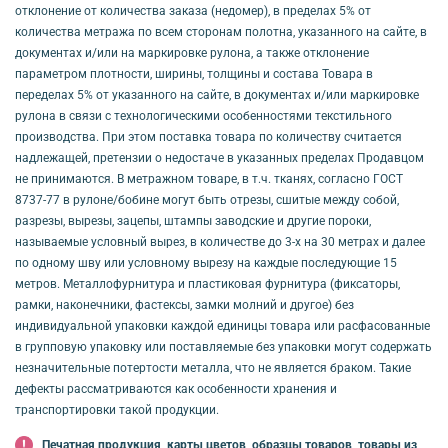
отклонение от количества заказа (недомер), в пределах 5% от
количества метража по всем сторонам полотна, указанного на сайте, в
документах и/или на маркировке рулона, а также отклонение
параметром плотности, ширины, толщины и состава Товара в
переделах 5% от указанного на сайте, в документах и/или маркировке
рулона в связи с технологическими особенностями текстильного
производства. При этом поставка товара по количеству считается
надлежащей, претензии о недостаче в указанных пределах Продавцом
не принимаются. В метражном товаре, в т.ч. тканях, согласно ГОСТ
8737-77 в рулоне/бобине могут быть отрезы, сшитые между собой,
разрезы, вырезы, зацепы, штампы заводские и другие пороки,
называемые условный вырез, в количестве до 3-х на 30 метрах и далее
по одному шву или условному вырезу на каждые последующие 15
метров. Металлофурнитура и пластиковая фурнитура (фиксаторы,
рамки, наконечники, фастексы, замки молний и другое) без
индивидуальной упаковки каждой единицы товара или расфасованные
в групповую упаковку или поставляемые без упаковки могут содержать
незначительные потертости металла, что не является браком. Такие
дефекты рассматриваются как особенности хранения и
транспортировки такой продукции.
Печатная продукция, карты цветов, образцы товаров, товары из