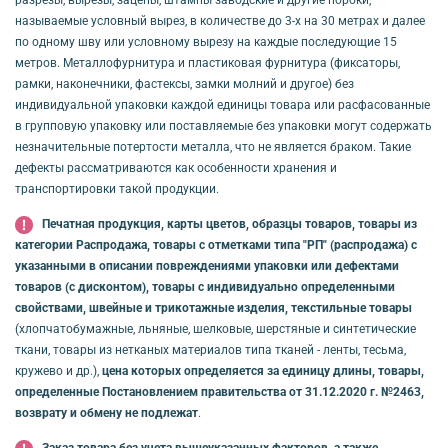
разрезы, вырезы, зацепы, штампы заводские и другие пороки,
называемые условный вырез, в количестве до 3-х на 30 метрах и далее
по одному шву или условному вырезу на каждые последующие 15
метров. Металлофурнитура и пластиковая фурнитура (фиксаторы,
рамки, наконечники, фастексы, замки молний и другое) без
индивидуальной упаковки каждой единицы товара или расфасованные
в групповую упаковку или поставляемые без упаковки могут содержать
незначительные потертости металла, что не является браком. Такие
дефекты рассматриваются как особенности хранения и
транспортировки такой продукции.
Печатная продукция, карты цветов, образцы товаров, товары из
категории Распродажа, товары с отметками типа "РП" (распродажа) с
указанными в описании повреждениями упаковки или дефектами
товаров (с дисконтом), товары с индивидуально определенными
свойствами, швейные и трикотажные изделия, текстильные товары
(хлопчатобумажные, льняные, шелковые, шерстяные и синтетические
ткани, товары из нетканых материалов типа тканей - ленты, тесьма,
кружево и др.),
цена которых определяется за единицу длины, товары,
определенные Постановлением правительства от 31.12.2020 г. №2463,
возврату и обмену не подлежат
.