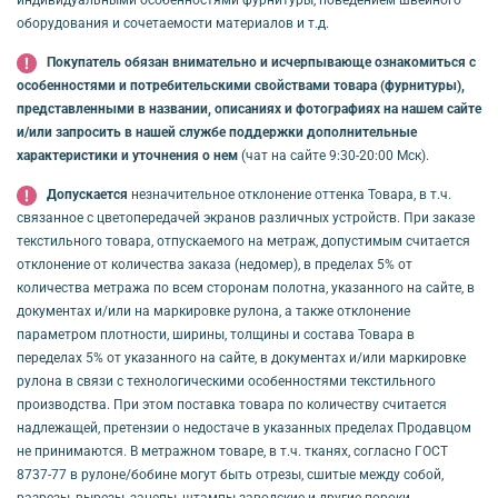
индивидуальными особенностями фурнитуры, поведением швейного
оборудования и сочетаемости материалов и т.д.
Покупатель обязан внимательно и исчерпывающе ознакомиться с
особенностями и потребительскими свойствами товара (фурнитуры),
представленными в названии, описаниях и фотографиях на нашем сайте
и/или запросить в нашей службе поддержки дополнительные
характеристики и уточнения о нем
(чат на сайте 9:30-20:00 Мск).
Допускается
незначительное отклонение оттенка Товара, в т.ч.
связанное с цветопередачей экранов различных устройств. При заказе
текстильного товара, отпускаемого на метраж, допустимым считается
отклонение от количества заказа (недомер), в пределах 5% от
количества метража по всем сторонам полотна, указанного на сайте, в
документах и/или на маркировке рулона, а также отклонение
параметром плотности, ширины, толщины и состава Товара в
переделах 5% от указанного на сайте, в документах и/или маркировке
рулона в связи с технологическими особенностями текстильного
производства. При этом поставка товара по количеству считается
надлежащей, претензии о недостаче в указанных пределах Продавцом
не принимаются. В метражном товаре, в т.ч. тканях, согласно ГОСТ
8737-77 в рулоне/бобине могут быть отрезы, сшитые между собой,