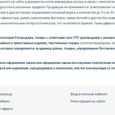
занного на сайте, в документах и/или маркировке рулона в связи с технолог
достаче в указанных пределах Продавцом не принимаются. В метражном товар
кие и другие пороки, называемые условный вырез, в количестве до 3-х на 3
(фиксаторы, рамки, наконечники, фастексы, замки молний и другое) без ин
 незначительные потертости металла, что не является браком. Такие дефек
категории Распродажа, товары с отметками типа "РП" (распродажа) с указа
вейные и трикотажные изделия, текстильные товары
(хлопчатобумажные, льн
 которых определяется за единицу длины, товары, определенные Постановлен
ное оформление заказа или оформление заказа без изучения покупателем по
урой или изделиями, находящимися у покупателя, или без консультации со 
траница
Вход в личный кабинет
 обмен
Регистрация на сайте
 оферта