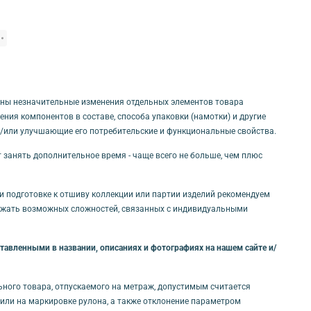
одлежит!
ны незначительные изменения отдельных элементов товара
ния компонентов в составе, способа упаковки (намотки) и другие
и/или улучшающие его потребительские и функциональные свойства.
т занять дополнительное время - чаще всего не больше, чем плюс
ри подготовке к отшиву коллекции или партии изделий рекомендуем
бежать возможных сложностей, связанных с индивидуальными
авленными в названии, описаниях и фотографиях на нашем сайте и/
льного товара, отпускаемого на метраж, допустимым считается
и/или на маркировке рулона, а также отклонение параметром