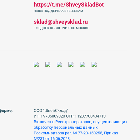
https://t.me/ShveySkladBot
НАША ПОДДЕРЖКА В TELEGRAM
sklad@shveysklad.ru
ЕЖЕДНЕВНО 9:30 - 20:00 ПО МОСКВЕ
 форме,
ООО "ШвейСклад"
ИНН 9706009820 ОГРН 1207700404713
Включен в Реестр операторов, осуществляющих
обработку персональных данных
Роскомнадзора рег. № 77-23-150255, Приказ
№231 от 16.06.2023.