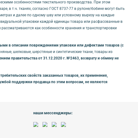
ическими особенностями текстильного производства. При этом
е, в т.ч. тканях, согласно ГОСТ 8737-77 в рулоне/бобине могут быть
0 метрах и далее по одному шву или условному вырезу на каждые
дивидуальной упаковки каждой единицы товара или расфасованные в
ты рассматриваются как особенности хранения и транспортировки
нными в описании повреждениями упаковки или дефектами товаров (с
яные, шелковые, шерстяные и синтетические ткани, товары из
ием правительства от 31.12.2020 г. №2463, возврату и обмену не
требительских свойств заказанных товаров, их применения,
службой поддержки продавца по этим вопросам, не являются
наши мессенджеры: