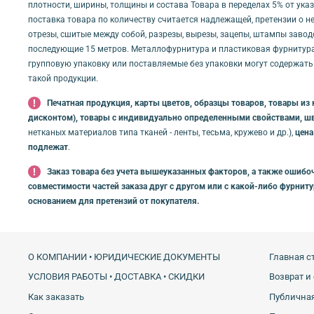
плотности, ширины, толщины и состава Товара в переделах 5% от ука
поставка товара по количеству считается надлежащей, претензии о не
отрезы, сшитые между собой, разрезы, вырезы, зацепы, штампы заводс
последующие 15 метров. Металлофурнитура и пластиковая фурнитура 
групповую упаковку или поставляемые без упаковки могут содержать
такой продукции.
Печатная продукция, карты цветов, образцы товаров, товары из 
дисконтом), товары с индивидуально определенными свойствами, ш
нетканых материалов типа тканей - ленты, тесьма, кружево и др.),
цена
подлежат
.
Заказ товара без учета вышеуказанных факторов, а также ошибоч
совместимости частей заказа друг с другом или с какой-либо фурнит
основанием для претензий от покупателя.
О КОМПАНИИ • ЮРИДИЧЕСКИЕ ДОКУМЕНТЫ
Главная с
УСЛОВИЯ РАБОТЫ • ДОСТАВКА • СКИДКИ
Возврат и
Как заказать
Публичная