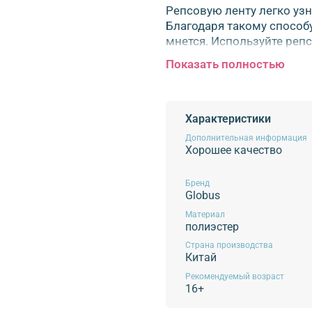
Репсовую ленту легко уз
Благодаря такому способу
мнется. Используйте репс
для любых ваших задумок 
Показать полностью
букете или корзине с цве
смастерите авторское ук
ручной работы; – сделайт
фотографиями. Изготовле
Характеристики
оплавить края ленты с по
Дополнительная информация
Размер: ширина 25 мм, дл
Хорошее качество
Внимание!
Для сохранения характерист
Бренд
Globus
использование химических средств для 
изделий в стиральной машине, высокот
Материал
полиэстер
щадящие методы ухода, избегать возде
Эксплуатация продукции без учета дан
Страна производства
Китай
Рекомендуемый возраст
16+