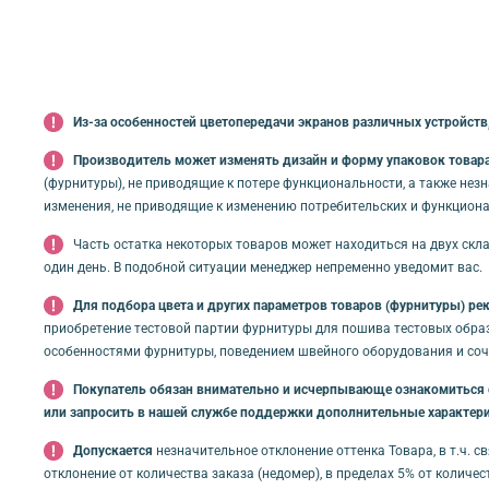
Из-за особенностей цветопередачи экранов различных устройств,
Производитель может изменять дизайн и форму упаковок товара 
(фурнитуры), не приводящие к потере функциональности, а также нез
изменения, не приводящие к изменению потребительских и функциона
Часть остатка некоторых товаров может находиться на двух скла
один день. В подобной ситуации менеджер непременно уведомит вас.
Для подбора цвета и других параметров товаров (фурнитуры) ре
приобретение тестовой партии фурнитуры для пошива тестовых обра
особенностями фурнитуры, поведением швейного оборудования и соче
Покупатель обязан внимательно и исчерпывающе ознакомиться с 
или запросить в нашей службе поддержки дополнительные характери
Допускается
незначительное отклонение оттенка Товара, в т.ч. 
отклонение от количества заказа (недомер), в пределах 5% от количе