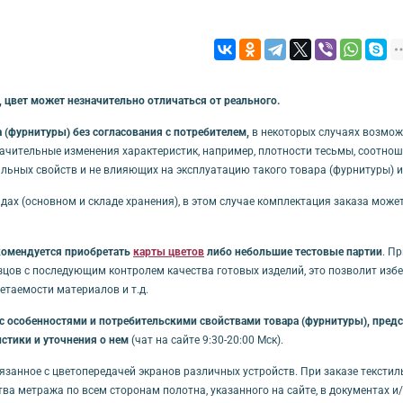
Обязательной сертификации не п
 цвет может незначительно отличаться от реального.
(фурнитуры) без согласования с потребителем,
в некоторых случаях возмож
начительные изменения характеристик, например, плотности тесьмы, соотноше
льных свойств и не влияющих на эксплуатацию такого товара (фурнитуры) 
дах (основном и складе хранения), в этом случае комплектация заказа може
комендуется приобретать
карты цветов
либо небольшие тестовые партии
. П
зцов с последующим контролем качества готовых изделий, это позволит из
таемости материалов и т.д.
особенностями и потребительскими свойствами товара (фурнитуры), предст
стики и уточнения о нем
(чат на сайте 9:30-20:00 Мск).
связанное с цветопередачей экранов различных устройств. При заказе тексти
ства метража по всем сторонам полотна, указанного на сайте, в документах 