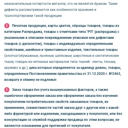
незначительные потертости металла, что не является браком. Такие
дефекты рассматриваются как особенности хранения и
транспортировки такой продукции.
Печатная продукция, карты цветов, образцы товаров, товары из
категории Распродажа, товары с отметками типа "РП" (распродажа) с
указанными в описании повреждениями упаковки или дефектами
товаров (с дисконтом), товары с индивидуально определенными
свойствами, швейные и трикотажные изделия, текстильные товары
(хлопчатобумажные, льняные, шелковые, шерстяные и синтетические
ткани, товары из нетканых материалов типа тканей - ленты, тесьма,
кружево и др.),
цена которых определяется за единицу длины, товары,
определенные Постановлением правительства от 31.12.2020 г. №2463,
возврату и обмену не подлежат
.
Заказ товара без учета вышеуказанных факторов, а также
ошибочное оформление заказа или оформление заказа без изучения
покупателем потребительских свойств заказанных товаров, их
применения, совместимости частей заказа друг с другом или с какой-
либо фурнитурой или изделиями, находящимися у покупателя, или без
консультации со службой поддержки продавца по этим вопросам, не
являются основанием для претензий от покупателя.