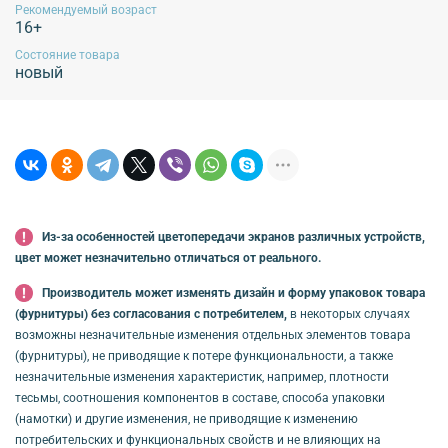
Рекомендуемый возраст
при высоких температурах, использование химических средств для стирки,
16+
отбеливание, использование хлорсодержащих средств, отжим изделий в
стиральной машине, высокотемпературная обработка, отпаривание изделий.
Состояние товара
Рекомендуется применять щадящие методы ухода, избегать воздействия
новый
агрессивных жидкостей и экстремальных механических воздействий.
Эксплуатация продукции без учета данных рекомендаций не гарантирует
сохранение внешнего вида изделия!
Обязательной сертификации не подлежит!
Из-за особенностей цветопередачи экранов различных устройств,
цвет может незначительно отличаться от реального.
Производитель может изменять дизайн и форму упаковок товара
(фурнитуры) без согласования с потребителем,
в некоторых случаях
возможны незначительные изменения отдельных элементов товара
(фурнитуры), не приводящие к потере функциональности, а также
незначительные изменения характеристик, например, плотности
тесьмы, соотношения компонентов в составе, способа упаковки
(намотки) и другие изменения, не приводящие к изменению
потребительских и функциональных свойств и не влияющих на