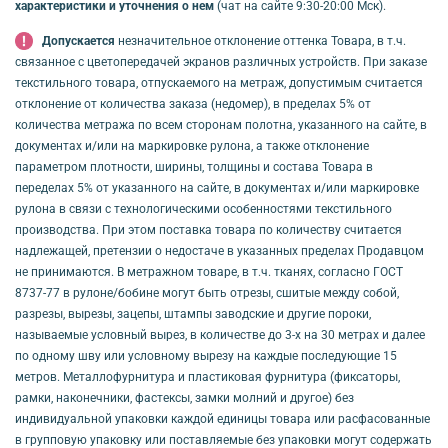
характеристики и уточнения о нем
(чат на сайте 9:30-20:00 Мск).
Допускается
незначительное отклонение оттенка Товара, в т.ч.
связанное с цветопередачей экранов различных устройств. При заказе
текстильного товара, отпускаемого на метраж, допустимым считается
отклонение от количества заказа (недомер), в пределах 5% от
количества метража по всем сторонам полотна, указанного на сайте, в
документах и/или на маркировке рулона, а также отклонение
параметром плотности, ширины, толщины и состава Товара в
переделах 5% от указанного на сайте, в документах и/или маркировке
рулона в связи с технологическими особенностями текстильного
производства. При этом поставка товара по количеству считается
надлежащей, претензии о недостаче в указанных пределах Продавцом
не принимаются. В метражном товаре, в т.ч. тканях, согласно ГОСТ
8737-77 в рулоне/бобине могут быть отрезы, сшитые между собой,
разрезы, вырезы, зацепы, штампы заводские и другие пороки,
называемые условный вырез, в количестве до 3-х на 30 метрах и далее
по одному шву или условному вырезу на каждые последующие 15
метров. Металлофурнитура и пластиковая фурнитура (фиксаторы,
рамки, наконечники, фастексы, замки молний и другое) без
индивидуальной упаковки каждой единицы товара или расфасованные
в групповую упаковку или поставляемые без упаковки могут содержать