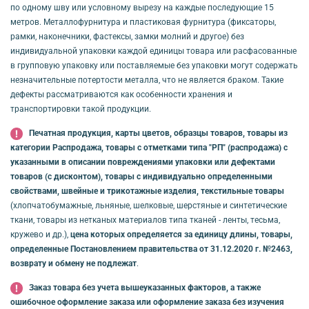
по одному шву или условному вырезу на каждые последующие 15
метров. Металлофурнитура и пластиковая фурнитура (фиксаторы,
рамки, наконечники, фастексы, замки молний и другое) без
индивидуальной упаковки каждой единицы товара или расфасованные
в групповую упаковку или поставляемые без упаковки могут содержать
незначительные потертости металла, что не является браком. Такие
дефекты рассматриваются как особенности хранения и
транспортировки такой продукции.
Печатная продукция, карты цветов, образцы товаров, товары из
категории Распродажа, товары с отметками типа "РП" (распродажа) с
указанными в описании повреждениями упаковки или дефектами
товаров (с дисконтом), товары с индивидуально определенными
свойствами, швейные и трикотажные изделия, текстильные товары
(хлопчатобумажные, льняные, шелковые, шерстяные и синтетические
ткани, товары из нетканых материалов типа тканей - ленты, тесьма,
кружево и др.),
цена которых определяется за единицу длины, товары,
определенные Постановлением правительства от 31.12.2020 г. №2463,
возврату и обмену не подлежат
.
Заказ товара без учета вышеуказанных факторов, а также
ошибочное оформление заказа или оформление заказа без изучения