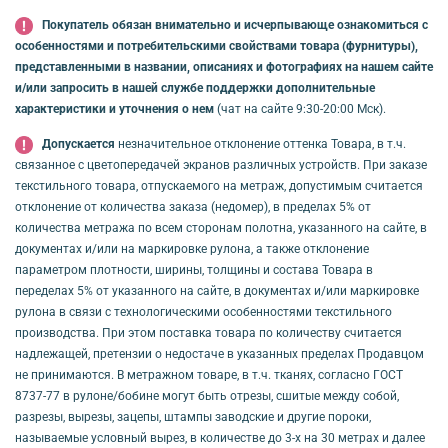
Покупатель обязан внимательно и исчерпывающе ознакомиться с
особенностями и потребительскими свойствами товара (фурнитуры),
представленными в названии, описаниях и фотографиях на нашем сайте
и/или запросить в нашей службе поддержки дополнительные
характеристики и уточнения о нем
(чат на сайте 9:30-20:00 Мск).
Допускается
незначительное отклонение оттенка Товара, в т.ч.
связанное с цветопередачей экранов различных устройств. При заказе
текстильного товара, отпускаемого на метраж, допустимым считается
отклонение от количества заказа (недомер), в пределах 5% от
количества метража по всем сторонам полотна, указанного на сайте, в
документах и/или на маркировке рулона, а также отклонение
параметром плотности, ширины, толщины и состава Товара в
переделах 5% от указанного на сайте, в документах и/или маркировке
рулона в связи с технологическими особенностями текстильного
производства. При этом поставка товара по количеству считается
надлежащей, претензии о недостаче в указанных пределах Продавцом
не принимаются. В метражном товаре, в т.ч. тканях, согласно ГОСТ
8737-77 в рулоне/бобине могут быть отрезы, сшитые между собой,
разрезы, вырезы, зацепы, штампы заводские и другие пороки,
называемые условный вырез, в количестве до 3-х на 30 метрах и далее