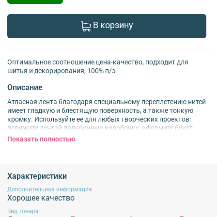
В корзину
Оптимальное соотношение цена-качество, подходит для
шитья и декорирования, 100% п/э
Описание
Атласная лента благодаря специальному переплетению нитей
имеет гладкую и блестящую поверхность, а также тонкую
кромку. Используйте ее для любых творческих проектов:
повяжите лентой подарочную коробочку, оформите букет
живых или искусственных цветов. Другие идеи: – соберите
Показать полностью
бантик для резинки или заколки; – вплетите ленту в косу; –
украсьте нарядное платье для куклы; – создайте
декоративную шнуровку на платье, костюме для выступления;
– сделайте закладку для ежедневника, блокнота или скрап-
Характеристики
альбома. – используйте ленту для плетения браслетов,
создания других авторских украшений. Материал: 100%
Дополнительная информация
Хорошее качество
полиэстер. Размер: ширина 5 см, длина 22,86 м.
Вид товара
Внимание!
Для сохранения характеристик продукции
не рекомендуется
стирка