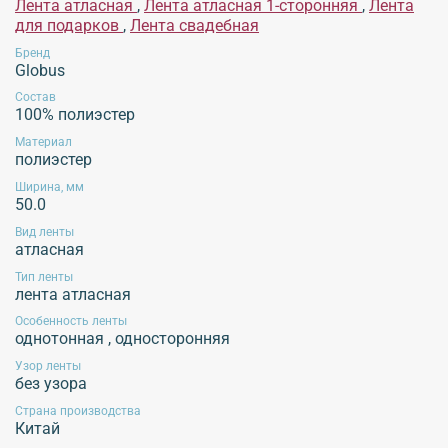
Лента атласная
,
Лента атласная 1-сторонняя
,
Лента
при высоких температурах, использование химических средств для стирки,
для подарков
,
Лента свадебная
отбеливание, использование хлорсодержащих средств, отжим изделий в
стиральной машине, высокотемпературная обработка, отпаривание изделий.
Бренд
Globus
Рекомендуется применять щадящие методы ухода, избегать воздействия
агрессивных жидкостей и экстремальных механических воздействий.
Состав
Эксплуатация продукции без учета данных рекомендаций не гарантирует
100% полиэстер
сохранение внешнего вида изделия!
Материал
полиэстер
Ширина, мм
50.0
Обязательной сертификации не подлежит!
Вид ленты
атласная
Тип ленты
лента атласная
Особенность ленты
однотонная
,
односторонняя
Узор ленты
без узора
Страна производства
Китай