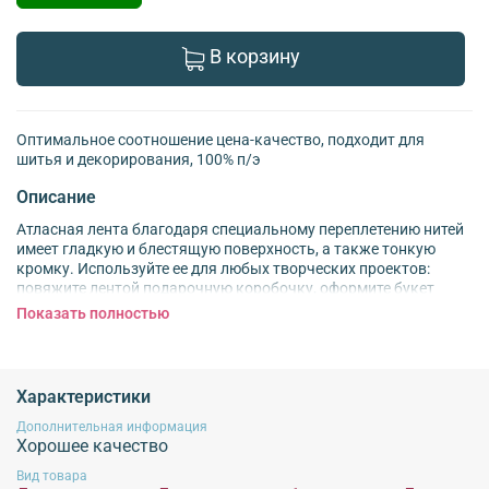
В корзину
Оптимальное соотношение цена-качество, подходит для
шитья и декорирования, 100% п/э
Описание
Атласная лента благодаря специальному переплетению нитей
имеет гладкую и блестящую поверхность, а также тонкую
кромку. Используйте ее для любых творческих проектов:
повяжите лентой подарочную коробочку, оформите букет
живых или искусственных цветов. Другие идеи: – соберите
Показать полностью
бантик для резинки или заколки; – вплетите ленту в косу; –
украсьте нарядное платье для куклы; – создайте
декоративную шнуровку на платье, костюме для выступления;
– сделайте закладку для ежедневника, блокнота или скрап-
Характеристики
альбома. – используйте ленту для плетения браслетов,
создания других авторских украшений. Материал: 100%
Дополнительная информация
Хорошее качество
полиэстер. Размер: ширина 5 см, длина 22,86 м.
Вид товара
Внимание!
Для сохранения характеристик продукции
не рекомендуется
стирка