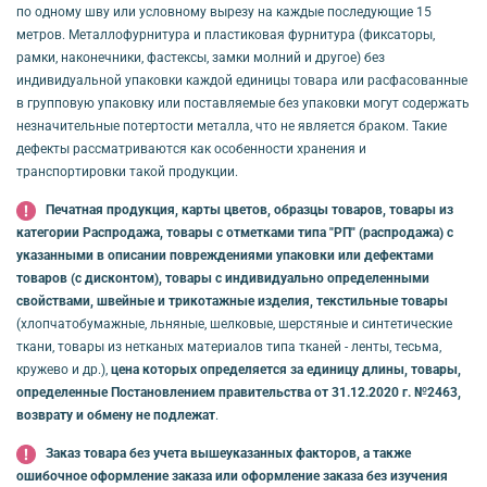
по одному шву или условному вырезу на каждые последующие 15
метров. Металлофурнитура и пластиковая фурнитура (фиксаторы,
рамки, наконечники, фастексы, замки молний и другое) без
индивидуальной упаковки каждой единицы товара или расфасованные
в групповую упаковку или поставляемые без упаковки могут содержать
незначительные потертости металла, что не является браком. Такие
дефекты рассматриваются как особенности хранения и
транспортировки такой продукции.
Печатная продукция, карты цветов, образцы товаров, товары из
категории Распродажа, товары с отметками типа "РП" (распродажа) с
указанными в описании повреждениями упаковки или дефектами
товаров (с дисконтом), товары с индивидуально определенными
свойствами, швейные и трикотажные изделия, текстильные товары
(хлопчатобумажные, льняные, шелковые, шерстяные и синтетические
ткани, товары из нетканых материалов типа тканей - ленты, тесьма,
кружево и др.),
цена которых определяется за единицу длины, товары,
определенные Постановлением правительства от 31.12.2020 г. №2463,
возврату и обмену не подлежат
.
Заказ товара без учета вышеуказанных факторов, а также
ошибочное оформление заказа или оформление заказа без изучения