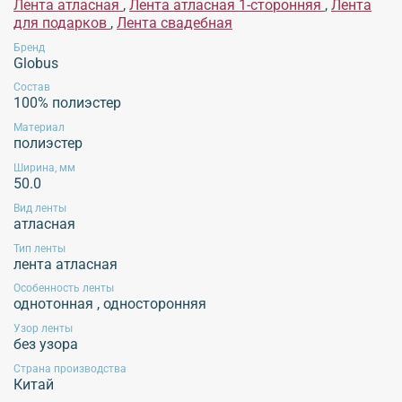
Лента атласная
,
Лента атласная 1-сторонняя
,
Лента
при высоких температурах, использование химических средств для стирки,
для подарков
,
Лента свадебная
отбеливание, использование хлорсодержащих средств, отжим изделий в
стиральной машине, высокотемпературная обработка, отпаривание изделий.
Бренд
Globus
Рекомендуется применять щадящие методы ухода, избегать воздействия
агрессивных жидкостей и экстремальных механических воздействий.
Состав
Эксплуатация продукции без учета данных рекомендаций не гарантирует
100% полиэстер
сохранение внешнего вида изделия!
Материал
полиэстер
Ширина, мм
50.0
Обязательной сертификации не подлежит!
Вид ленты
атласная
Тип ленты
лента атласная
Особенность ленты
однотонная
,
односторонняя
Узор ленты
без узора
Страна производства
Китай