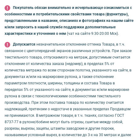
Покупатель обязан внимательно и исчерпывающе ознакомиться с
особенностями и потребительскими свойствами товара (фурнитуры),
представленными в названии, описаниях и фотографиях на нашем сайте
и/или запросить в нашей службе поддержки дополнительные
характеристики и уточнения о нем
(чат на сайте 9:30-20:00 Мск).
Допускается
незначительное отклонение оттенка Товара, в т.ч.
связанное с цветопередачей экранов различных устройств. При заказе
текстильного товара, отпускаемого на метраж, допустимым считается
отклонение от количества заказа (недомер), в пределах 5% от
количества метража по всем сторонам полотна, указанного на сайте, в
документах и/или на маркировке рулона, а также отклонение
параметром плотности, ширины, толщины и состава Товара в
переделах 5% от указанного на сайте, в документах и/или маркировке
рулона в связи с технологическими особенностями текстильного
производства. При этом поставка товара по количеству считается
надлежащей, претензии о недостаче в указанных пределах Продавцом
не принимаются. В метражном товаре, в т.ч. тканях, согласно ГОСТ
8737-77 в рулоне/бобине могут быть отрезы, сшитые между собой,
разрезы, вырезы, зацепы, штампы заводские и другие пороки,
называемые условный вырез, в количестве до 3-х на 30 метрах и далее