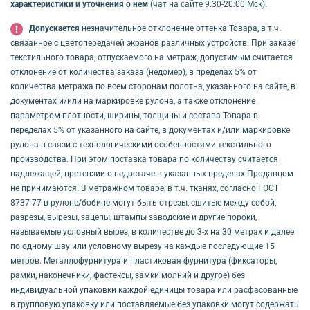
характеристики и уточнения о нем
(чат на сайте 9:30-20:00 Мск).
Допускается
незначительное отклонение оттенка Товара, в т.ч.
связанное с цветопередачей экранов различных устройств. При заказе
текстильного товара, отпускаемого на метраж, допустимым считается
отклонение от количества заказа (недомер), в пределах 5% от
количества метража по всем сторонам полотна, указанного на сайте, в
документах и/или на маркировке рулона, а также отклонение
параметром плотности, ширины, толщины и состава Товара в
переделах 5% от указанного на сайте, в документах и/или маркировке
рулона в связи с технологическими особенностями текстильного
производства. При этом поставка товара по количеству считается
надлежащей, претензии о недостаче в указанных пределах Продавцом
не принимаются. В метражном товаре, в т.ч. тканях, согласно ГОСТ
8737-77 в рулоне/бобине могут быть отрезы, сшитые между собой,
разрезы, вырезы, зацепы, штампы заводские и другие пороки,
называемые условный вырез, в количестве до 3-х на 30 метрах и далее
по одному шву или условному вырезу на каждые последующие 15
метров. Металлофурнитура и пластиковая фурнитура (фиксаторы,
рамки, наконечники, фастексы, замки молний и другое) без
индивидуальной упаковки каждой единицы товара или расфасованные
в групповую упаковку или поставляемые без упаковки могут содержать