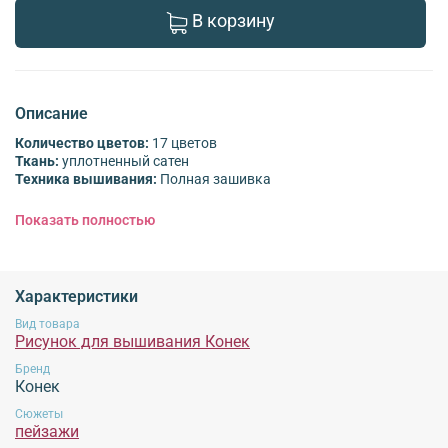
В корзину
Описание
Количество цветов:
17 цветов
Ткань:
уплотненный сатен
Техника вышивания:
Полная зашивка
Обязательной сертификации не подлежит!
Показать полностью
Характеристики
Вид товара
Рисунок для вышивания Конек
Бренд
Конек
Сюжеты
пейзажи