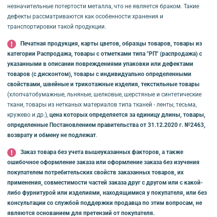
незначительные потертости металла, что не является браком. Такие
дефекты рассматриваются как особенности хранения и
транспортировки такой продукции.
Печатная продукция, карты цветов, образцы товаров, товары из
категории Распродажа, товары с отметками типа "РП" (распродажа) с
указанными в описании повреждениями упаковки или дефектами
товаров (с дисконтом), товары с индивидуально определенными
свойствами, швейные и трикотажные изделия, текстильные товары
(хлопчатобумажные, льняные, шелковые, шерстяные и синтетические
ткани, товары из нетканых материалов типа тканей - ленты, тесьма,
кружево и др.),
цена которых определяется за единицу длины, товары,
определенные Постановлением правительства от 31.12.2020 г. №2463,
возврату и обмену не подлежат
.
Заказ товара без учета вышеуказанных факторов, а также
ошибочное оформление заказа или оформление заказа без изучения
покупателем потребительских свойств заказанных товаров, их
применения, совместимости частей заказа друг с другом или с какой-
либо фурнитурой или изделиями, находящимися у покупателя, или без
консультации со службой поддержки продавца по этим вопросам, не
являются основанием для претензий от покупателя.