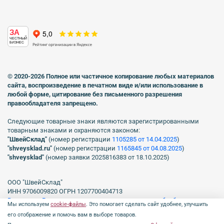
ЗА
ЧЕСТНЫЙ
БИЗНЕС
© 2020-2026 Полное или частичное копирование любых материалов
сайта, воспроизведение в печатном виде
и/или использование в
любой форме, цитирование без письменного разрешения
правообладателя запрещено.
Следующие товарные знаки являются зарегистрированными
товарным знаками и охраняются законом:
"ШвейСклад"
(номер регистрации
1105285 от 14.04.2025
)
"shveуsklad.ru"
(номер регистрации
1165845 от 04.08.2025
)
"shveysklad"
(номер заявки 2025816383 от 18.10.2025)
ООО "ШвейСклад"
ИНН 9706009820 ОГРН 1207700404713
Включен в Реестр операторов, осуществляющих обработку
Мы используем
cookie-файлы
. Это помогает сделать сайт удобнее, улучшить
персональных данных Роскомнадзора рег. № 77-23-150255, Приказ
его отображение и помочь вам в выборе товаров.
№231 от 16.06.2023.