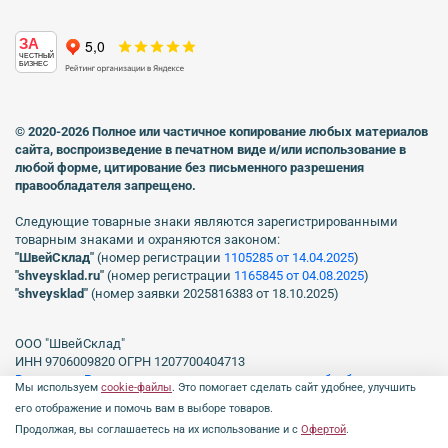
ЗА
ЧЕСТНЫЙ
БИЗНЕС
© 2020-2026 Полное или частичное копирование любых материалов
сайта, воспроизведение в печатном виде
и/или использование в
любой форме, цитирование без письменного разрешения
правообладателя запрещено.
Следующие товарные знаки являются зарегистрированными
товарным знаками и охраняются законом:
"ШвейСклад"
(номер регистрации
1105285 от 14.04.2025
)
"shveуsklad.ru"
(номер регистрации
1165845 от 04.08.2025
)
"shveysklad"
(номер заявки 2025816383 от 18.10.2025)
ООО "ШвейСклад"
ИНН 9706009820 ОГРН 1207700404713
Включен в Реестр операторов, осуществляющих обработку
Мы используем
cookie-файлы
. Это помогает сделать сайт удобнее, улучшить
персональных данных Роскомнадзора рег. № 77-23-150255, Приказ
его отображение и помочь вам в выборе товаров.
№231 от 16.06.2023.
Продолжая, вы соглашаетесь на их использование и с
Офертой
.