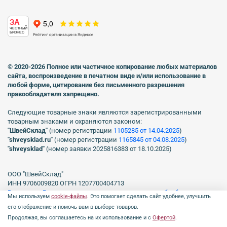
ЗА
ЧЕСТНЫЙ
БИЗНЕС
© 2020-2026 Полное или частичное копирование любых материалов
сайта, воспроизведение в печатном виде
и/или использование в
любой форме, цитирование без письменного разрешения
правообладателя запрещено.
Следующие товарные знаки являются зарегистрированными
товарным знаками и охраняются законом:
"ШвейСклад"
(номер регистрации
1105285 от 14.04.2025
)
"shveуsklad.ru"
(номер регистрации
1165845 от 04.08.2025
)
"shveysklad"
(номер заявки 2025816383 от 18.10.2025)
ООО "ШвейСклад"
ИНН 9706009820 ОГРН 1207700404713
Включен в Реестр операторов, осуществляющих обработку
Мы используем
cookie-файлы
. Это помогает сделать сайт удобнее, улучшить
персональных данных Роскомнадзора рег. № 77-23-150255, Приказ
его отображение и помочь вам в выборе товаров.
№231 от 16.06.2023.
Продолжая, вы соглашаетесь на их использование и с
Офертой
.