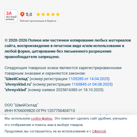
ЗА
ЧЕСТНЫЙ
БИЗНЕС
© 2020-2026 Полное или частичное копирование любых материалов
сайта, воспроизведение в печатном виде
и/или использование в
любой форме, цитирование без письменного разрешения
правообладателя запрещено.
Следующие товарные знаки являются зарегистрированными
товарным знаками и охраняются законом:
"ШвейСклад"
(номер регистрации
1105285 от 14.04.2025
)
"shveуsklad.ru"
(номер регистрации
1165845 от 04.08.2025
)
"shveysklad"
(номер заявки 2025816383 от 18.10.2025)
ООО "ШвейСклад"
ИНН 9706009820 ОГРН 1207700404713
Включен в Реестр операторов, осуществляющих обработку
Мы используем
cookie-файлы
. Это помогает сделать сайт удобнее, улучшить
персональных данных Роскомнадзора рег. № 77-23-150255, Приказ
его отображение и помочь вам в выборе товаров.
№231 от 16.06.2023.
Продолжая, вы соглашаетесь на их использование и с
Офертой
.