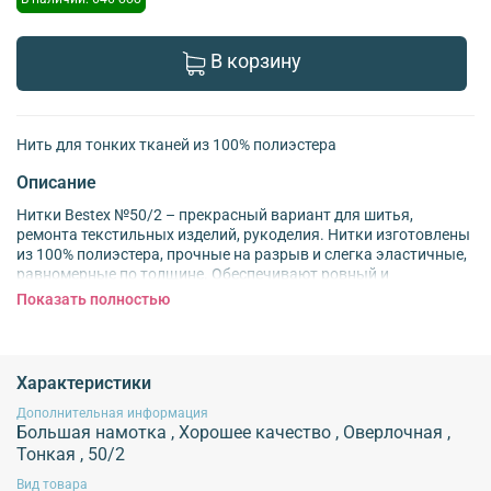
В корзину
Нить для тонких тканей из 100% полиэстера
Описание
Нитки Bestex №50/2 – прекрасный вариант для шитья,
ремонта текстильных изделий, рукоделия. Нитки изготовлены
из 100% полиэстера, прочные на разрыв и слегка эластичные,
равномерные по толщине. Обеспечивают ровный и
аккуратный шов. Не теряют цвет после многократных стирок
Показать полностью
и от воздействия ультрафиолетовых лучей. Нитки №50/2
подходят для работы с тканями малого и среднего веса,
трикотажем. Применяются для ремонта текстильных изделий,
штопки вещей из трикотажа, обработки срезов вручную и на
Характеристики
оверлоке, шитья вручную и на швейной машине, вышивания,
рукоделия, декоративно-прикладного творчества. Продается
Дополнительная информация
Большая намотка
,
Хорошее качество
,
Оверлочная
,
в бобинах промышленной намотки 5000 ярдов.
Рекомендуемый размер иглы: №70-80.
Тонкая
,
50/2
Вид товара