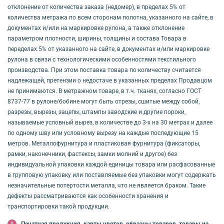
отклонение от количества заказа (недомер), в пределах 5% от
количества метража по всем сторонам полотна, указанного на сайте, в
документах и/или на маркировке рулона, а также отклонение
параметром плотности, ширины, толщины и состава Товара в
переделах 5% от указанного на сайте, в документах и/или маркировке
рулона в связи с технологическими особенностями текстильного
производства. При этом поставка товара по количеству считается
надлежащей, претензии о недостаче в указанных пределах Продавцом
не принимаются. В метражном товаре, в т.ч. тканях, согласно ГОСТ
8737-77 в рулоне/бобине могут быть отрезы, сшитые между собой,
разрезы, вырезы, зацепы, штампы заводские и другие пороки,
называемые условный вырез, в количестве до 3-х на 30 метрах и далее
по одному шву или условному вырезу на каждые последующие 15
метров. Металлофурнитура и пластиковая фурнитура (фиксаторы,
рамки, наконечники, фастексы, замки молний и другое) без
индивидуальной упаковки каждой единицы товара или расфасованные
в групповую упаковку или поставляемые без упаковки могут содержать
незначительные потертости металла, что не является браком. Такие
дефекты рассматриваются как особенности хранения и
транспортировки такой продукции.
Печатная продукция, карты цветов, образцы товаров, товары из