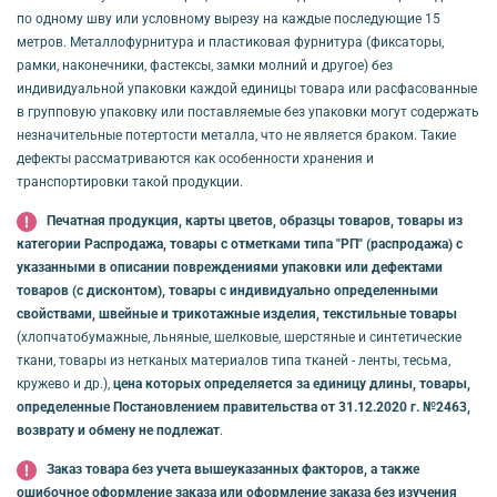
по одному шву или условному вырезу на каждые последующие 15
метров. Металлофурнитура и пластиковая фурнитура (фиксаторы,
рамки, наконечники, фастексы, замки молний и другое) без
индивидуальной упаковки каждой единицы товара или расфасованные
в групповую упаковку или поставляемые без упаковки могут содержать
незначительные потертости металла, что не является браком. Такие
дефекты рассматриваются как особенности хранения и
транспортировки такой продукции.
Печатная продукция, карты цветов, образцы товаров, товары из
категории Распродажа, товары с отметками типа "РП" (распродажа) с
указанными в описании повреждениями упаковки или дефектами
товаров (с дисконтом), товары с индивидуально определенными
свойствами, швейные и трикотажные изделия, текстильные товары
(хлопчатобумажные, льняные, шелковые, шерстяные и синтетические
ткани, товары из нетканых материалов типа тканей - ленты, тесьма,
кружево и др.),
цена которых определяется за единицу длины, товары,
определенные Постановлением правительства от 31.12.2020 г. №2463,
возврату и обмену не подлежат
.
Заказ товара без учета вышеуказанных факторов, а также
ошибочное оформление заказа или оформление заказа без изучения