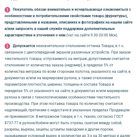
Покупатель обязан внимательно и исчерпывающе ознакомиться с
особенностями и потребительскими свойствами товара (фурнитуры),
представленными в названии, описаниях и фотографиях на нашем сайте
и/или запросить в нашей службе поддержки дополнительные
характеристики и уточнения о нем
(чат на сайте 9:30-20:00 Мск).
Допускается
незначительное отклонение оттенка Товара, в т.ч.
связанное с цветопередачей экранов различных устройств. При заказе
текстильного товара, отпускаемого на метраж, допустимым считается
отклонение от количества заказа (недомер), в пределах 5% от
количества метража по всем сторонам полотна, указанного на сайте, в
документах и/или на маркировке рулона, а также отклонение
параметром плотности, ширины, толщины и состава Товара в
переделах 5% от указанного на сайте, в документах и/или маркировке
рулона в связи с технологическими особенностями текстильного
производства. При этом поставка товара по количеству считается
надлежащей, претензии о недостаче в указанных пределах Продавцом
не принимаются. В метражном товаре, в т.ч. тканях, согласно ГОСТ
8737-77 в рулоне/бобине могут быть отрезы, сшитые между собой,
разрезы, вырезы, зацепы, штампы заводские и другие пороки,
называемые условный вырез, в количестве до 3-х на 30 метрах и далее