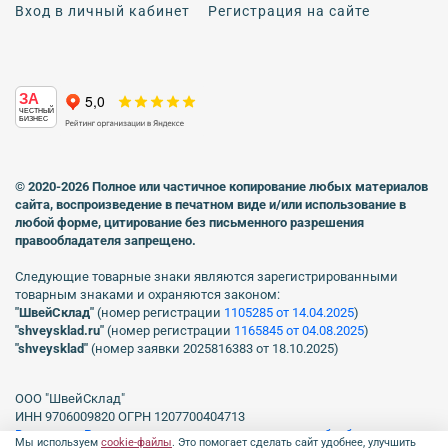
Вход в личный кабинет
Регистрация на сайте
ЗА
ЧЕСТНЫЙ
БИЗНЕС
© 2020-2026 Полное или частичное копирование любых материалов
сайта, воспроизведение в печатном виде
и/или использование в
любой форме, цитирование без письменного разрешения
правообладателя запрещено.
Следующие товарные знаки являются зарегистрированными
товарным знаками и охраняются законом:
"ШвейСклад"
(номер регистрации
1105285 от 14.04.2025
)
"shveуsklad.ru"
(номер регистрации
1165845 от 04.08.2025
)
"shveysklad"
(номер заявки 2025816383 от 18.10.2025)
ООО "ШвейСклад"
ИНН 9706009820 ОГРН 1207700404713
Включен в Реестр операторов, осуществляющих обработку
Мы используем
cookie-файлы
. Это помогает сделать сайт удобнее, улучшить