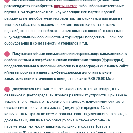
рекомендуется приобретать
карты цветов
либо небольшие тестовые
партии
. При подготовке к отшиву коллекции или партии изделий
рекомендуем приобретение тестовой партии фурнитуры для пошива
тестовых образцов с последующим контролем качества готовых
изделий, это позволит избежать возможных сложностей, связанных с
индивидуальными особенностями фурнитуры, поведением швейного
оборудования и сочетаемости материалов и т.д.
Покупатель обязан внимательно и исчерпывающе ознакомиться с
особенностями и потребительскими свойствами товара (фурнитуры),
представленными в названии, описаниях и фотографиях на нашем сайте
и/или запросить в нашей службе поддержки дополнительные
характеристики и уточнения о нем
(чат на сайте 9:30-20:00 Мск).
Допускается
незначительное отклонение оттенка Товара, в т.ч.
связанное с цветопередачей экранов различных устройств. При заказе
текстильного товара, отпускаемого на метраж, допустимым считается
отклонение от количества заказа (недомер), в пределах 5% от
количества метража по всем сторонам полотна, указанного на сайте, в
документах и/или на маркировке рулона, а также отклонение
параметром плотности, ширины, толщины и состава Товара в
переделах 5% от указанного на сайте, в документах и/или маркировке