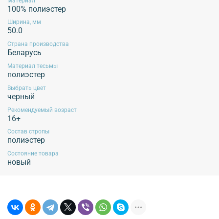
Материал
стиральной машине, высокотемпературная обработка, отпаривание изделий.
100% полиэстер
Рекомендуется применять щадящие методы ухода, избегать воздействия
агрессивных жидкостей и экстремальных механических воздействий.
Ширина, мм
Эксплуатация продукции без учета данных рекомендаций не гарантирует
50.0
сохранение внешнего вида изделия!
Страна производства
Беларусь
Материал тесьмы
Обязательной сертификации не подлежит!
полиэстер
Выбрать цвет
черный
Рекомендуемый возраст
16+
Состав стропы
полиэстер
Состояние товара
новый