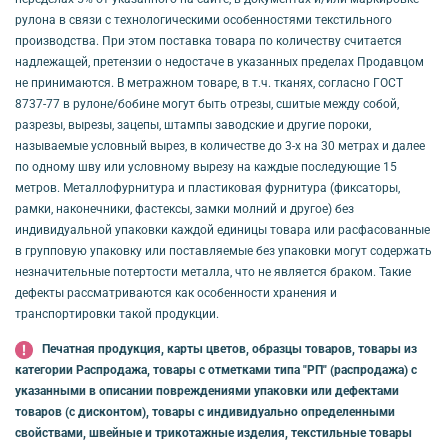
рулона в связи с технологическими особенностями текстильного
производства. При этом поставка товара по количеству считается
надлежащей, претензии о недостаче в указанных пределах Продавцом
не принимаются. В метражном товаре, в т.ч. тканях, согласно ГОСТ
8737-77 в рулоне/бобине могут быть отрезы, сшитые между собой,
разрезы, вырезы, зацепы, штампы заводские и другие пороки,
называемые условный вырез, в количестве до 3-х на 30 метрах и далее
по одному шву или условному вырезу на каждые последующие 15
метров. Металлофурнитура и пластиковая фурнитура (фиксаторы,
рамки, наконечники, фастексы, замки молний и другое) без
индивидуальной упаковки каждой единицы товара или расфасованные
в групповую упаковку или поставляемые без упаковки могут содержать
незначительные потертости металла, что не является браком. Такие
дефекты рассматриваются как особенности хранения и
транспортировки такой продукции.
Печатная продукция, карты цветов, образцы товаров, товары из
категории Распродажа, товары с отметками типа "РП" (распродажа) с
указанными в описании повреждениями упаковки или дефектами
товаров (с дисконтом), товары с индивидуально определенными
свойствами, швейные и трикотажные изделия, текстильные товары