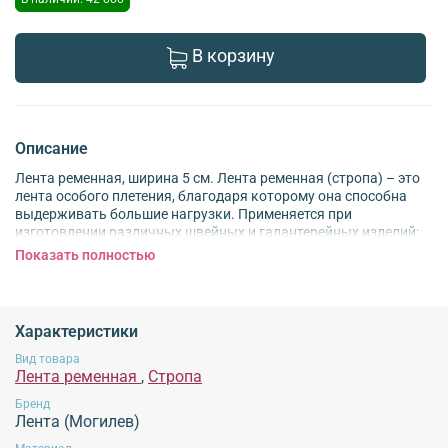
В корзину
Описание
Лента ременная, ширина 5 см. Лента ременная (стропа) – это
лента особого плетения, благодаря которому она способна
выдерживать большие нагрузки. Применяется при
изготовлении различных швейных и галантерейных изделий:
спецодежды, дорожных сумок, туристического снаряжения,
Показать полностью
рабочих портфелей, чехлов, школьных рюкзаков, тентов,
сумок, шлеек, ремешков, ручек и много другого. Также
ременную ленту можно использовать как окантовочный
материал. Отличается повышенной прочностью, устойчива к
Характеристики
изнашиванию, не теряет качество даже после многократного
трения и изгибания.
Вид товара
Лента ременная
,
Стропа
Внимание!
Для сохранения характеристик продукции
не рекомендуется
стирка
Бренд
при высоких температурах, использование химических средств для стирки,
Лента (Могилев)
отбеливание, использование хлорсодержащих средств, отжим изделий в