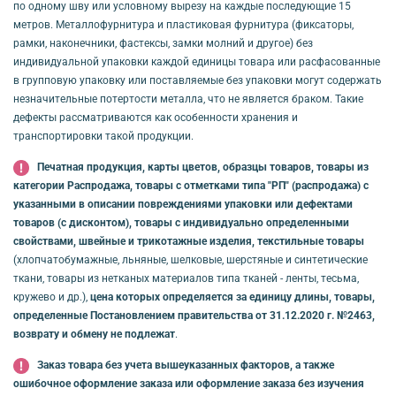
по одному шву или условному вырезу на каждые последующие 15
метров. Металлофурнитура и пластиковая фурнитура (фиксаторы,
рамки, наконечники, фастексы, замки молний и другое) без
индивидуальной упаковки каждой единицы товара или расфасованные
в групповую упаковку или поставляемые без упаковки могут содержать
незначительные потертости металла, что не является браком. Такие
дефекты рассматриваются как особенности хранения и
транспортировки такой продукции.
Печатная продукция, карты цветов, образцы товаров, товары из
категории Распродажа, товары с отметками типа "РП" (распродажа) с
указанными в описании повреждениями упаковки или дефектами
товаров (с дисконтом), товары с индивидуально определенными
свойствами, швейные и трикотажные изделия, текстильные товары
(хлопчатобумажные, льняные, шелковые, шерстяные и синтетические
ткани, товары из нетканых материалов типа тканей - ленты, тесьма,
кружево и др.),
цена которых определяется за единицу длины, товары,
определенные Постановлением правительства от 31.12.2020 г. №2463,
возврату и обмену не подлежат
.
Заказ товара без учета вышеуказанных факторов, а также
ошибочное оформление заказа или оформление заказа без изучения