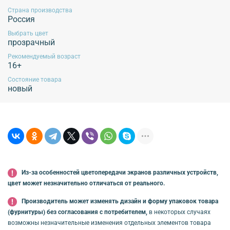
Эксплуатация продукции без учета данных рекомендаций не гарантирует
Страна производства
сохранение внешнего вида изделия!
Россия
Выбрать цвет
прозрачный
Рекомендуемый возраст
Обязательной сертификации не подлежит!
16+
Состояние товара
новый
Из-за особенностей цветопередачи экранов различных устройств,
цвет может незначительно отличаться от реального.
Производитель может изменять дизайн и форму упаковок товара
(фурнитуры) без согласования с потребителем,
в некоторых случаях
возможны незначительные изменения отдельных элементов товара