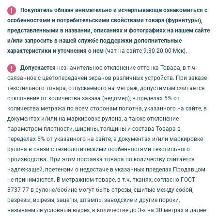
Покупатель обязан внимательно и исчерпывающе ознакомиться с
особенностями и потребительскими свойствами товара (фурнитуры),
представленными в названии, описаниях и фотографиях на нашем сайте
и/или запросить в нашей службе поддержки дополнительные
характеристики и уточнения о нем
(чат на сайте 9:30-20:00 Мск).
Допускается
незначительное отклонение оттенка Товара, в т.ч.
связанное с цветопередачей экранов различных устройств. При заказе
текстильного товара, отпускаемого на метраж, допустимым считается
отклонение от количества заказа (недомер), в пределах 5% от
количества метража по всем сторонам полотна, указанного на сайте, в
документах и/или на маркировке рулона, а также отклонение
параметром плотности, ширины, толщины и состава Товара в
переделах 5% от указанного на сайте, в документах и/или маркировке
рулона в связи с технологическими особенностями текстильного
производства. При этом поставка товара по количеству считается
надлежащей, претензии о недостаче в указанных пределах Продавцом
не принимаются. В метражном товаре, в т.ч. тканях, согласно ГОСТ
8737-77 в рулоне/бобине могут быть отрезы, сшитые между собой,
разрезы, вырезы, зацепы, штампы заводские и другие пороки,
называемые условный вырез, в количестве до 3-х на 30 метрах и далее