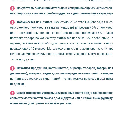
Покупатель обязан внимательно и исчерпывающе ознакомиться с 
или запросить в нашей службе поддержки дополнительные характери
Допускается
незначительное отклонение оттенка Товара, в т.ч. 
отклонение от количества заказа (недомер), в пределах 5% от количе
плотности, ширины, толщины и состава Товара в переделах 5% от ука
поставка товара по количеству считается надлежащей, претензии о не
отрезы, сшитые между собой, разрезы, вырезы, зацепы, штампы заводс
последующие 15 метров. Металлофурнитура и пластиковая фурнитура 
групповую упаковку или поставляемые без упаковки могут содержать
такой продукции.
Печатная продукция, карты цветов, образцы товаров, товары из 
дисконтом), товары с индивидуально определенными свойствами, ш
нетканых материалов типа тканей - ленты, тесьма, кружево и др.),
цена
подлежат
.
Заказ товара без учета вышеуказанных факторов, а также ошибоч
совместимости частей заказа друг с другом или с какой-либо фурнит
основанием для претензий от покупателя.