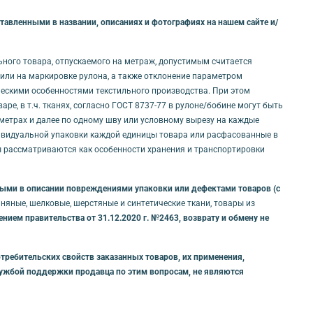
авленными в названии, описаниях и фотографиях на нашем сайте и/
льного товара, отпускаемого на метраж, допустимым считается
и/или на маркировке рулона, а также отклонение параметром
ическими особенностями текстильного производства. При этом
е, в т.ч. тканях, согласно ГОСТ 8737-77 в рулоне/бобине могут быть
0 метрах и далее по одному шву или условному вырезу на каждые
дивидуальной упаковки каждой единицы товара или расфасованные в
ты рассматриваются как особенности хранения и транспортировки
нными в описании повреждениями упаковки или дефектами товаров (с
яные, шелковые, шерстяные и синтетические ткани, товары из
ием правительства от 31.12.2020 г. №2463, возврату и обмену не
требительских свойств заказанных товаров, их применения,
службой поддержки продавца по этим вопросам, не являются