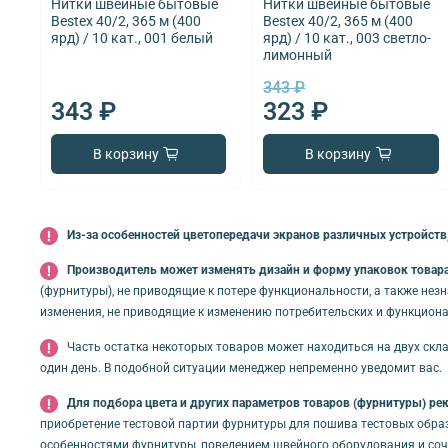
Нитки швейные бытовые
Нитки швейные бытовые
Bestex 40/2, 365 м (400
Bestex 40/2, 365 м (400
ярд) / 10 кат., 001 белый
ярд) / 10 кат., 003 светло-
лимонный
343 ₽
343 ₽
323 ₽
В корзину
В корзину
Из-за особенностей цветопередачи экранов различных устройств,
Производитель может изменять дизайн и форму упаковок товара 
(фурнитуры), не приводящие к потере функциональности, а также нез
изменения, не приводящие к изменению потребительских и функциона
Часть остатка некоторых товаров может находиться на двух скла
один день. В подобной ситуации менеджер непременно уведомит вас.
Для подбора цвета и других параметров товаров (фурнитуры) ре
приобретение тестовой партии фурнитуры для пошива тестовых обра
особенностями фурнитуры, поведением швейного оборудования и соче