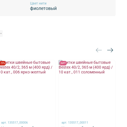
Цвет нити
фиолетовый
-5%
ХИТ
-7%
арт.
135517_00006
арт.
135517_00011
арт