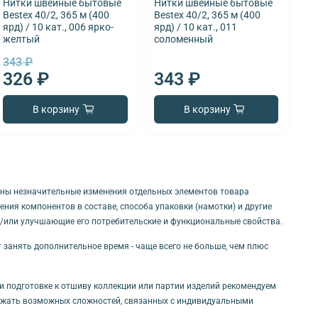
Нитки швейные бытовые
Нитки швейные бытовые
Ни
Bestex 40/2, 365 м (400
Bestex 40/2, 365 м (400
Be
ярд) / 10 кат., 006 ярко-
ярд) / 10 кат., 011
ярд
желтый
соломенный
же
343 ₽
34
326 ₽
343 ₽
3
В корзину
В корзину
ны незначительные изменения отдельных элементов товара
ния компонентов в составе, способа упаковки (намотки) и другие
и/или улучшающие его потребительские и функциональные свойства.
т занять дополнительное время - чаще всего не больше, чем плюс
ри подготовке к отшиву коллекции или партии изделий рекомендуем
бежать возможных сложностей, связанных с индивидуальными