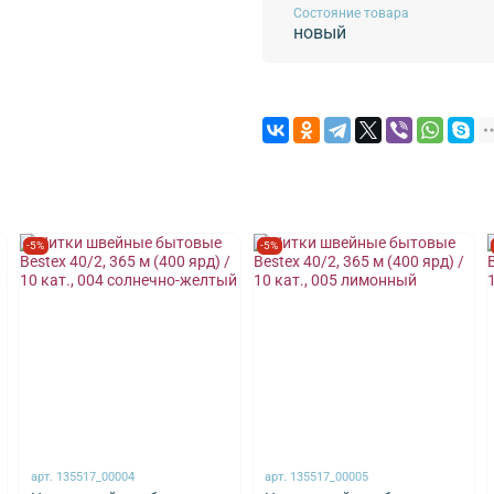
Состояние товара
новый
-5%
-5%
арт.
135517_00004
арт.
135517_00005