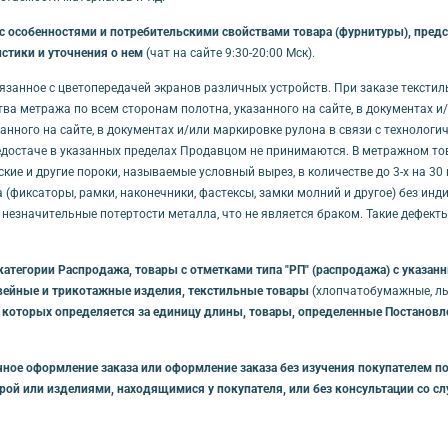
особенностями и потребительскими свойствами товара (фурнитуры), предст
стики и уточнения о нем
(чат на сайте 9:30-20:00 Мск).
связанное с цветопередачей экранов различных устройств. При заказе тексти
ства метража по всем сторонам полотна, указанного на сайте, в документах 
занного на сайте, в документах и/или маркировке рулона в связи с технолог
достаче в указанных пределах Продавцом не принимаются. В метражном товар
кие и другие пороки, называемые условный вырез, в количестве до 3-х на 3
(фиксаторы, рамки, наконечники, фастексы, замки молний и другое) без ин
 незначительные потертости металла, что не является браком. Такие дефек
категории Распродажа, товары с отметками типа "РП" (распродажа) с указа
вейные и трикотажные изделия, текстильные товары
(хлопчатобумажные, льн
 которых определяется за единицу длины, товары, определенные Постановлен
ное оформление заказа или оформление заказа без изучения покупателем по
урой или изделиями, находящимися у покупателя, или без консультации со 