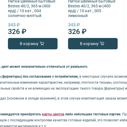
Нитки швейные бытовые
Нитки швейные бытовые
Bestex 40/2, 365 м (400
Bestex 40/2, 365 м (400
ярд) / 10 кат., 004
ярд) / 10 кат., 005
солнечно-желтый
лимонный
343 ₽
343 ₽
326 ₽
326 ₽
В корзину
В корзину
 цвет может незначительно отличаться от реального.
(фурнитуры) без согласования с потребителем,
в некоторых случаях возмож
начительные изменения характеристик, например, плотности тесьмы, соотноше
льных свойств и не влияющих на эксплуатацию такого товара (фурнитуры) 
дах (основном и складе хранения), в этом случае комплектация заказа може
комендуется приобретать
карты цветов
либо небольшие тестовые партии
. П
зцов с последующим контролем качества готовых изделий, это позволит из
таемости материалов и т.д.