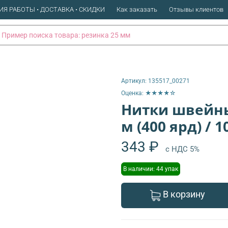
ИЯ РАБОТЫ • ДОСТАВКА • СКИДКИ
Как заказать
Отзывы клиентов
Артикул:
135517_00271
Оценка: ★★★★☆
Нитки швейные
м (400 ярд) / 
343 ₽
с НДС 5%
В наличии: 44 упак
В корзину