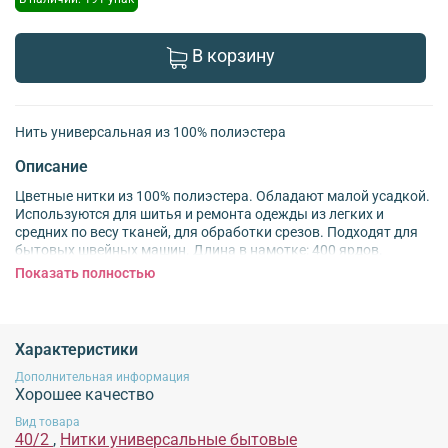
В корзину
Нить универсальная из 100% полиэстера
Описание
Цветные нитки из 100% полиэстера. Обладают малой усадкой.
Используются для шитья и ремонта одежды из легких и
средних по весу тканей, для обработки срезов. Подходят для
бытовых швейных машин. Длина в намотке: 400 ярдов.
Толщина нити: 40/2
Показать полностью
Обязательной сертификации не подлежит!
Характеристики
Дополнительная информация
Хорошее качество
Вид товара
40/2
,
Нитки универсальные бытовые