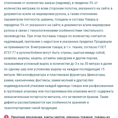
отклонение от количества заказа (недомер), в пределах 5% от
количества метража по всем сторонам полотна, указанного на сайте, в
документах и/или на маркировке рулона, а также отклонение
параметром плотности, ширины, толщины и состава Товара в
переделах 5% от указанного на сайте, в документах и/или маркировке
рулона в связи с технологическими особенностями текстильного
производства. При этом поставка товара по количеству считается
надлежащей, претензии о недостаче в указанных пределах Продавцом
не принимаются. В метражном товаре, в т.ч. тканях, согласно ГОСТ
8737-77 в рулоне/бобине могут быть отрезы, сшитые между собой,
разрезы, вырезы, зацепы, штампы заводские и другие пороки,
называемые условный вырез, в количестве до 3-х на 30 метрах и далее
по одному шву или условному вырезу на каждые последующие 15
метров. Металлофурнитура и пластиковая фурнитура (фиксаторы,
рамки, наконечники, фастексы, замки молний и другое) без
индивидуальной упаковки каждой единицы товара или расфасованные
в групповую упаковку или поставляемые без упаковки могут содержать
незначительные потертости металла, что не является браком. Такие
дефекты рассматриваются как особенности хранения и
транспортировки такой продукции.
Печатная продукция, карты цветов, образцы товаров, товары из