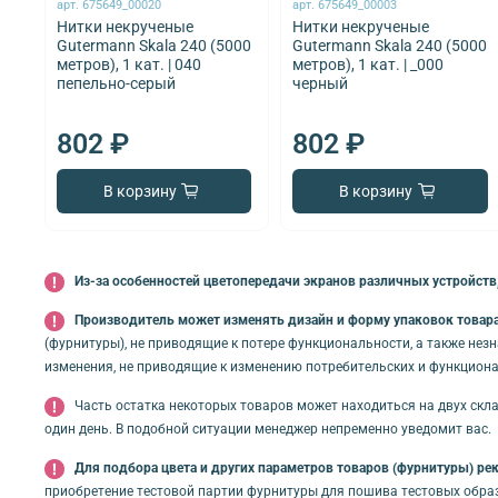
арт.
675649_00020
арт.
675649_00003
Нитки некрученые
Нитки некрученые
Gutermann Skala 240 (5000
Gutermann Skala 240 (5000
метров), 1 кат. | 040
метров), 1 кат. | _000
пепельно-серый
черный
802 ₽
802 ₽
В корзину
В корзину
Из-за особенностей цветопередачи экранов различных устройств,
Производитель может изменять дизайн и форму упаковок товара 
(фурнитуры), не приводящие к потере функциональности, а также нез
изменения, не приводящие к изменению потребительских и функциона
Часть остатка некоторых товаров может находиться на двух скла
один день. В подобной ситуации менеджер непременно уведомит вас.
Для подбора цвета и других параметров товаров (фурнитуры) ре
приобретение тестовой партии фурнитуры для пошива тестовых обра