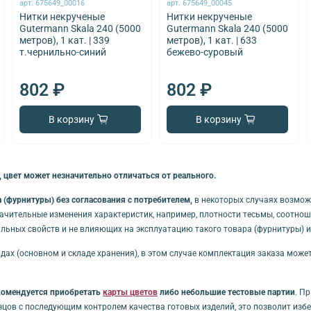
арт.
675649_00016
арт.
675649_00045
Нитки некрученые
Нитки некрученые
Gutermann Skala 240 (5000
Gutermann Skala 240 (5000
метров), 1 кат. | 339
метров), 1 кат. | 633
т.чернильно-синий
бежево-суровый
802 ₽
802 ₽
В корзину
В корзину
 цвет может незначительно отличаться от реального.
(фурнитуры) без согласования с потребителем,
в некоторых случаях возмож
начительные изменения характеристик, например, плотности тесьмы, соотноше
льных свойств и не влияющих на эксплуатацию такого товара (фурнитуры) 
дах (основном и складе хранения), в этом случае комплектация заказа може
комендуется приобретать
карты цветов
либо небольшие тестовые партии
. П
зцов с последующим контролем качества готовых изделий, это позволит из