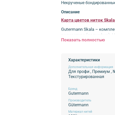
Некрученые бондированны
Описание
Карта цветов ниток Skala
Gutermann Skala – компл
полиэстера (полиэфир). 
Показать полностью
любых цветов, что делае
глажении утюгом шов, вы
Нитки тонкие, но при эт
износостойкость соедини
Характеристики
производятся по совреме
Дополнительная информация
усадки, равномерные по 
Для профи
,
Премиум
,
прочные швы. Толщина: №
Текстурированная
наметочных швов; • обмет
Бренд
Gutermann
Производитель
Обязательной сертификации не п
Gütermann
Материал нитей