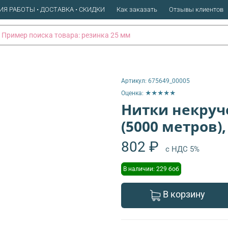
ИЯ РАБОТЫ • ДОСТАВКА • СКИДКИ
Как заказать
Отзывы клиентов
Артикул:
675649_00005
Оценка: ★★★★★
Нитки некруч
(5000 метров),
802 ₽
с НДС 5%
В наличии: 229 боб
В корзину