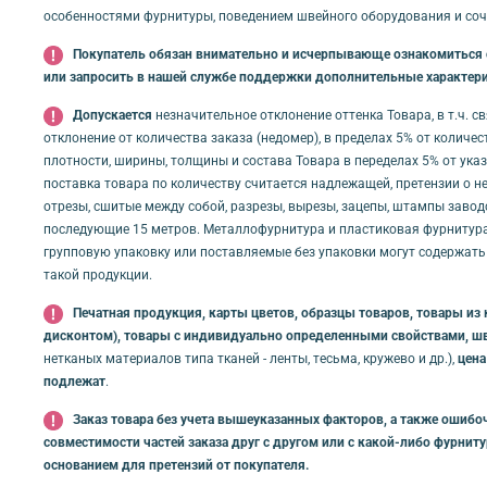
особенностями фурнитуры, поведением швейного оборудования и соче
Покупатель обязан внимательно и исчерпывающе ознакомиться с 
или запросить в нашей службе поддержки дополнительные характери
Допускается
незначительное отклонение оттенка Товара, в т.ч. 
отклонение от количества заказа (недомер), в пределах 5% от количе
плотности, ширины, толщины и состава Товара в переделах 5% от ука
поставка товара по количеству считается надлежащей, претензии о не
отрезы, сшитые между собой, разрезы, вырезы, зацепы, штампы заводс
последующие 15 метров. Металлофурнитура и пластиковая фурнитура 
групповую упаковку или поставляемые без упаковки могут содержать
такой продукции.
Печатная продукция, карты цветов, образцы товаров, товары из 
дисконтом), товары с индивидуально определенными свойствами, ш
нетканых материалов типа тканей - ленты, тесьма, кружево и др.),
цена
подлежат
.
Заказ товара без учета вышеуказанных факторов, а также ошибоч
совместимости частей заказа друг с другом или с какой-либо фурнит
основанием для претензий от покупателя.