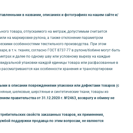
авленными в названии, описаниях и фотографиях на нашем сайте и/
льного товара, отпускаемого на метраж, допустимым считается
и/или на маркировке рулона, а также отклонение параметром
ическими особенностями текстильного производства. При этом
е, в т.ч. тканях, согласно ГОСТ 8737-77 в рулоне/бобине могут быть
0 метрах и далее по одному шву или условному вырезу на каждые
дивидуальной упаковки каждой единицы товара или расфасованные в
ты рассматриваются как особенности хранения и транспортировки
нными в описании повреждениями упаковки или дефектами товаров (с
яные, шелковые, шерстяные и синтетические ткани, товары из
ием правительства от 31.12.2020 г. №2463, возврату и обмену не
требительских свойств заказанных товаров, их применения,
службой поддержки продавца по этим вопросам, не являются