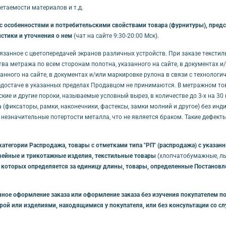
таемости материалов и т.д.
особенностями и потребительскими свойствами товара (фурнитуры), предст
стики и уточнения о нем
(чат на сайте 9:30-20:00 Мск).
связанное с цветопередачей экранов различных устройств. При заказе тексти
ства метража по всем сторонам полотна, указанного на сайте, в документах 
занного на сайте, в документах и/или маркировке рулона в связи с технолог
достаче в указанных пределах Продавцом не принимаются. В метражном товар
кие и другие пороки, называемые условный вырез, в количестве до 3-х на 3
(фиксаторы, рамки, наконечники, фастексы, замки молний и другое) без ин
 незначительные потертости металла, что не является браком. Такие дефек
категории Распродажа, товары с отметками типа "РП" (распродажа) с указа
вейные и трикотажные изделия, текстильные товары
(хлопчатобумажные, льн
 которых определяется за единицу длины, товары, определенные Постановлен
ное оформление заказа или оформление заказа без изучения покупателем по
урой или изделиями, находящимися у покупателя, или без консультации со 