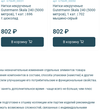
арт.
675649_00031
арт.
675649_00050
арт
Нитки некрученые
Нитки некрученые
Ни
Gutermann Skala 240 (5000
Gutermann Skala 240 (5000
Gu
метров), 1 кат. | 696
метров), 1 кат. | 702
мет
т.шоколад
мышино-серый
бе
802 ₽
802 ₽
8
В корзину
В корзину
ны незначительные изменения отдельных элементов товара
ния компонентов в составе, способа упаковки (намотки) и другие
и/или улучшающие его потребительские и функциональные свойства.
т занять дополнительное время - чаще всего не больше, чем плюс
ри подготовке к отшиву коллекции или партии изделий рекомендуем
бежать возможных сложностей, связанных с индивидуальными