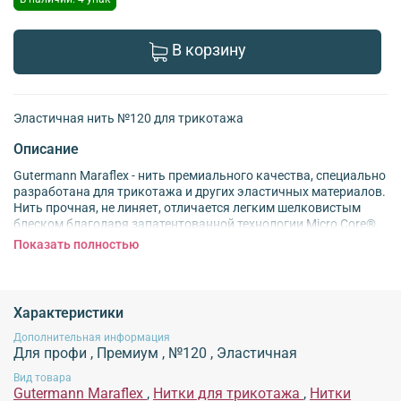
В корзину
Эластичная нить №120 для трикотажа
Описание
Gutermann Maraflex - нить премиального качества, специально
разработана для трикотажа и других эластичных материалов.
Нить прочная, не линяет, отличается легким шелковистым
блеском благодаря запатентованной технологии Micro Core®.
Показать полностью
По всей длине нить имеет идеально круглое поперечное
сечение и непрерывную структуру. Gutermann Maraflex
подходит для очень эластичной тонкой ткани и трикотажных
изделий. Прекрасный выбор для декоративных стежков.
Характеристики
Используйте нить Maraflex для шитья мужской, женской,
Дополнительная информация
спортивной одежды, а также нижнего белья. Благодаря
Для профи
,
Премиум
,
№120
,
Эластичная
низким значениям натяжения нити можно придать шву
идеальную эластичность уже при 4 стежках на см.
Вид товара
Gutermann Maraflex
,
Нитки для трикотажа
,
Нитки
Эластичность шва сохранится, даже если выбрать челночный