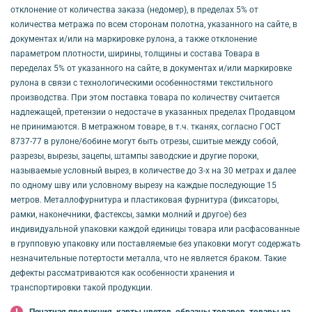
отклонение от количества заказа (недомер), в пределах 5% от
количества метража по всем сторонам полотна, указанного на сайте, в
документах и/или на маркировке рулона, а также отклонение
параметром плотности, ширины, толщины и состава Товара в
переделах 5% от указанного на сайте, в документах и/или маркировке
рулона в связи с технологическими особенностями текстильного
производства. При этом поставка товара по количеству считается
надлежащей, претензии о недостаче в указанных пределах Продавцом
не принимаются. В метражном товаре, в т.ч. тканях, согласно ГОСТ
8737-77 в рулоне/бобине могут быть отрезы, сшитые между собой,
разрезы, вырезы, зацепы, штампы заводские и другие пороки,
называемые условный вырез, в количестве до 3-х на 30 метрах и далее
по одному шву или условному вырезу на каждые последующие 15
метров. Металлофурнитура и пластиковая фурнитура (фиксаторы,
рамки, наконечники, фастексы, замки молний и другое) без
индивидуальной упаковки каждой единицы товара или расфасованные
в групповую упаковку или поставляемые без упаковки могут содержать
незначительные потертости металла, что не является браком. Такие
дефекты рассматриваются как особенности хранения и
транспортировки такой продукции.
Печатная продукция, карты цветов, образцы товаров, товары из